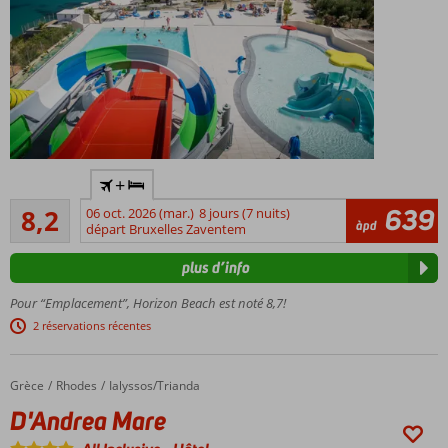
Parc
+
aquatique
Très bon
éclaboussant !
639
8,2
06 oct. 2026 (mar.)
8 jours (7 nuits)
977
àpd
départ Bruxelles Zaventem
À
commentaires
seulement
plus d’info
500
mètres de
Pour “Emplacement”, Horizon Beach est noté 8,7!
Stalis
2 réservations récentes
Plusieurs
piscines
Profitez
Grèce
D'Andrea Mare
Accueil
Rhodes
Ialyssos/Trianda
du tout
D'Andrea Mare
compris