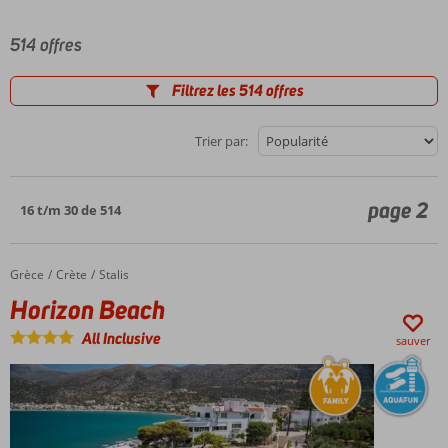
514 offres
Filtrez les 514 offres
Trier par:
page 2
16 t/m 30 de 514
Grèce
Horizon Beach
Accueil
Crète
Stalis
Horizon Beach
All Inclusive
sauver