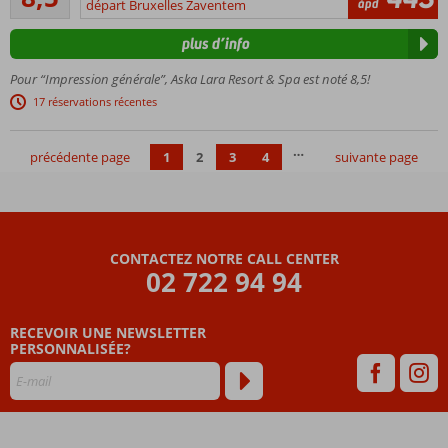
557
àpd
privée
départ Bruxelles Zaventem
commentaires
Aquapark
plus d’info
avec
toboggans
Pour “Impression générale”, Aska Lara Resort & Spa est noté 8,5!
Spa et
17 réservations récentes
Beauty
Center
…
précédente page
1
2
3
4
suivante page
CONTACTEZ NOTRE CALL CENTER
02 722 94 94
RECEVOIR UNE NEWSLETTER
PERSONNALISÉE?