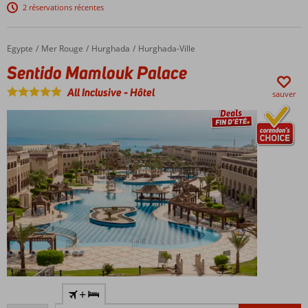
Chambres
2 réservations récentes
familiales
spacieuses
composées
Egypte
Sentido Mamlouk Palace
Accueil
Mer Rouge
Hurghada
Hurghada-Ville
de 2 zones
Sentido Mamlouk Palace
Beaucoup
de choix de
All Inclusive
-
Hôtel
sauver
restaurants
et de bars
Magnifique
+
hôtel