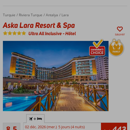
étoiles
A 250
m de
Turquie
Aska Lara Resort & Spa
Accueil
Riviera Turque
Antalya
Lara
la
Aska Lara Resort & Spa
plage
Ultra All Inclusive
-
Hôtel
sauver
Plage
+
de
Recommandé
sable
8,5
02 déc. 2026 (mer.)
5 jours (4 nuits)
443