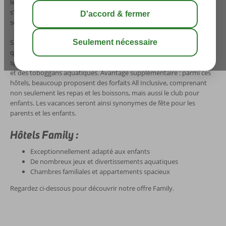
les activités phares des vacances. Pendant que vos enfants
s'amuseront, vous pourrez également goûter à des vacances placées
sous le signe de la tranquillité et de la relaxation.
Sans compter que les hôtels sont le nec plus ultra en matière de
qualité. Vous y trouverez notamment des chambres familiales
spacieuses, mais aussi des infrastructures telles que des aires de jeux
et des toboggans aquatiques. Avantage supplémentaire : parmi ces
hôtels, beaucoup proposent des forfaits All Inclusive, comprenant
non seulement les repas et les boissons, mais aussi le club pour
enfants. Les vacances seront ainsi synonymes de fête pour les
parents et les enfants.
Hôtels Family :
Exceptionnellement adapté aux enfants
De nombreux jeux et divertissements aquatiques
Chambres familiales et appartements spacieux
Regardez ci-dessous pour découvrir notre offre Family.