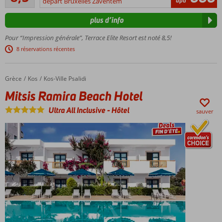
àpd
départ Bruxelles Zaventem
Piscine
commentaires
avec
plus d’info
toboggans
Spa et
Pour “Impression générale”, Terrace Elite Resort est noté 8,5!
centre
8 réservations récentes
de
bien-
être
Grèce
Mitsis Ramira Beach Hotel
Accueil
Kos
Kos-Ville Psalidi
Mitsis Ramira Beach Hotel
Ultra All Inclusive
-
Hôtel
sauver