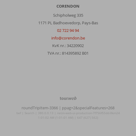
CORENDON
Schipholweg 335
1171 PL Badhoevedorp, Pays-Bas
02 722 94 94
info@corendon.be
KvK nr.: 34220902
TVA nr.: 814395892 B01
TourWeb
©
roundTripItem-3366
| ppag=2&specialFeatures=268
NetMatch
bef | Search | 380.0.0.13 | netm-web-ui-production-7f756f55dd-8km24
1:01:02 AM (1:01:01 AM) | 647 (627|562)