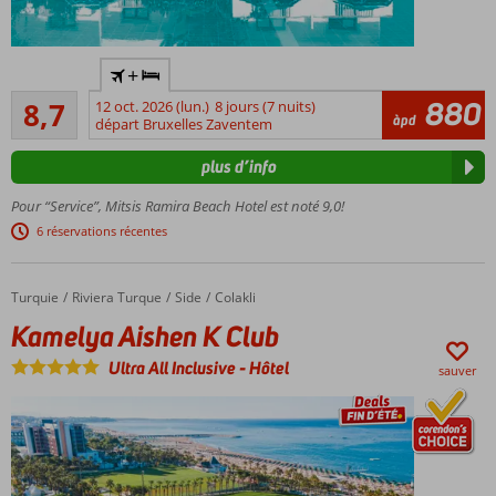
Idéal
+
pour
Recommandé
les
880
8,7
12 oct. 2026 (lun.)
8 jours (7 nuits)
425
àpd
familles
départ Bruxelles Zaventem
commentaires
Situé
plus d’info
directement
sur une
Pour “Service”, Mitsis Ramira Beach Hotel est noté 9,0!
plage
6 réservations récentes
Pavillon
Bleu
3
Turquie
Kamelya Aishen K Club
Accueil
Riviera Turque
Side
Colakli
restaurants,
Kamelya Aishen K Club
dont 2 à la
carte
Ultra All Inclusive
-
Hôtel
sauver
Service
exceptionnel
et baignade
à volonté
Formule