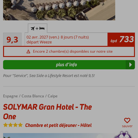
Vue
+
panoramique
Excellente
733
9,3
02 avr. 2027 (ven.)
8 jours (7 nuits)
Plusieurs
40
àpd
départ Weeze
restaurants
commentaires
À
Encore 2 chambre(s) disponibles sur notre site
environ
80
plus d’info
mètres
Pour “Service”, Sea Side a Lifestyle Resort est noté 9,5!
de la
plage
3
piscines
Espagne
SOLYMAR Gran Hotel - The One
Accueil
Costa Blanca
Calpe
SOLYMAR Gran Hotel - The
One
Chambre et petit déjeuner
-
Hôtel
sauver