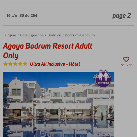
page 2
16 t/m 30 de 264
Turquie
Agaya Bodrum Resort Adult Only
Accueil
Côte Égéenne
Bodrum
Bodrum-Centrum
Agaya Bodrum Resort Adult
Only
Ultra All Inclusive
-
Hôtel
sauver