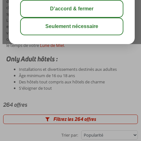
des
vacances Only Adult
chez Corendon. Chez nous, vous avez le
choix parmi une
large gamme
d'hôtels et d'appartements
spécialement destinés aux
clients à partir de 16 ou 18 ans
.
L'ensemble des divertissements et des infrastructures s'adressent
exclusivement aux
adultes
. Cela vous permettra de passer des
vacances sereines et de profiter du soleil en toute tranquillité, ceci en
compagnie de votre partenaire ou d'un groupe d'amis, ou peut-être
le temps de votre
Lune de Miel
.
Only Adult hôtels :
Installations et divertissements destinés aux adultes
Âge minimum de 16 ou 18 ans
Des hôtels tout compris aux hôtels de charme
S'éloigner de tout
264 offres
Filtrez les 264 offres
Trier par: