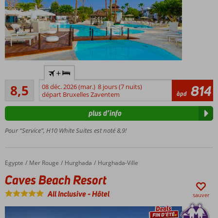
Only
+
Adult:
Recommandé
minimum
8,5
08 déc. 2026 (mar.)
8 jours (7 nuits)
814
124
àpd
18 ans
départ Bruxelles Zaventem
commentaires
Hôtel
plus d’info
de
charme
Pour “Service”, H10 White Suites est noté 8,9!
à petite
échelle
La plage
Egypte
Caves Beach Resort
Accueil
Mer Rouge
Hurghada
Hurghada-Ville
à
Caves Beach Resort
distance
de
All Inclusive
-
Hôtel
sauver
marche
Des suites