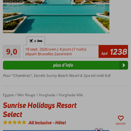
Hôtel de
+
luxe 5
Excellente
étoiles,
9,0
18 sept. 2026 (ven.)
8 jours (7 nuits)
1238
65
àpd
réservé
départ Bruxelles Zaventem
commentaires
aux
plus d’info
adultes
(18 ans
Pour “Chambres”, Secrets Sunny Beach Resort & Spa est noté 9,4!
minimum)
Plage de
sable privée
Egypte
Sunrise Holidays Resort Select
Accueil
Mer Rouge
Hurghada
Hurghada-Ville
aujourd'hui,
piscines à
Sunrise Holidays Resort
débordement
Select
demain?
Chambres
All Inclusive
-
Hôtel
sauver
spacieuses