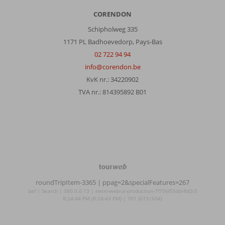
CORENDON
Schipholweg 335
1171 PL Badhoevedorp, Pays-Bas
02 722 94 94
info@corendon.be
KvK nr.: 34220902
TVA nr.: 814395892 B01
TourWeb
©
roundTripItem-3365
| ppag=2&specialFeatures=267
NetMatch
bef | Search | 380.0.0.13 | netm-web-ui-production-7f756f55dd-8d2r5
8:24:44 PM (8:24:43 PM) | 701 (673|604)