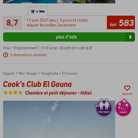
Adultes
+
uniquement,
Recommandé
minimum 18
8,7
17 juin 2027 (jeu.)
5 jours (4 nuits)
583
80
àpd
ans
départ Bruxelles Zaventem
commentaires
À
plus d’info
proximité
de la
Pour “Emplacement”, H10 Gran Tinerfe est noté 8,9!
plage de
2 réservations récentes
sable
Situé à
Playa de
Egypte
Cook's Club El Gouna
Accueil
Mer Rouge
Hurghada
El Gouna
las
Cook's Club El Gouna
Americas
Séjour
Chambre et petit déjeuner
-
Hôtel
sauver
confortable
dans des
chambres
luxueuses