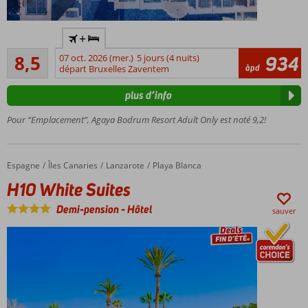
Only
+
Adult:
Recommandé
minimum
8,5
07 oct. 2026 (mer.)
5 jours (4 nuits)
934
42
àpd
16 ans
départ Bruxelles Zaventem
commentaires
Sur
plus d’info
une
colline
Pour “Emplacement”, Agaya Bodrum Resort Adult Only est noté 9,2!
Magnifique
vue sur le
château
Espagne
H10 White Suites
Accueil
Îles Canaries
Lanzarote
Playa Blanca
H10 White Suites
Demi-pension
-
Hôtel
sauver