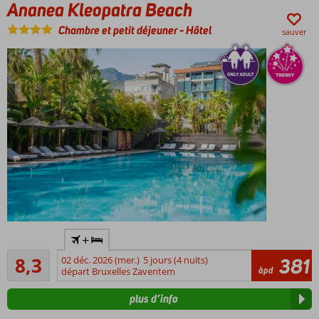
Ananea Kleopatra Beach
Spa
avec
Chambre et petit déjeuner
-
Hôtel
sauver
espace
de
fitness
Adult
+
Only: âge
Très bon
minimum
8,3
02 déc. 2026 (mer.)
5 jours (4 nuits)
381
138
àpd
12 ans
départ Bruxelles Zaventem
commentaires
Juste sur
plus d’info
la plage
de