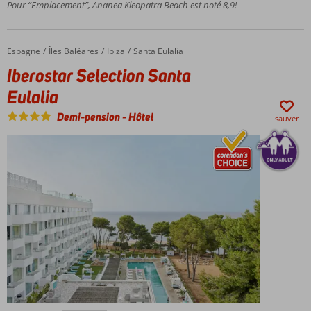
Pour “Emplacement”, Ananea Kleopatra Beach est noté 8,9!
Cléopâtre
Plage
privée
Espagne
Iberostar Selection Santa Eulalia
Accueil
Îles Baléares
Ibiza
Santa Eulalia
All
Iberostar Selection Santa
Inclusive
également
Eulalia
possible
Demi-pension
-
Hôtel
sauver
Adultes