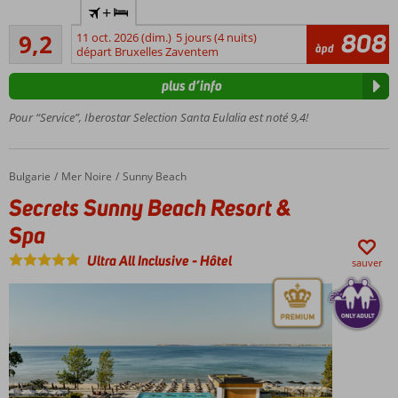
+
uniquement
Excellente
: âge
808
9,2
11 oct. 2026 (dim.)
5 jours (4 nuits)
38
àpd
minimum
départ Bruxelles Zaventem
commentaires
16 ans
plus d’info
Sur la
magnifique
Pour “Service”, Iberostar Selection Santa Eulalia est noté 9,4!
S'Argamassa
Beach
All
Bulgarie
Secrets Sunny Beach Resort & Spa
Accueil
Mer Noire
Sunny Beach
inclusive
Secrets Sunny Beach Resort &
également
possible
Spa
Ultra All Inclusive
-
Hôtel
sauver