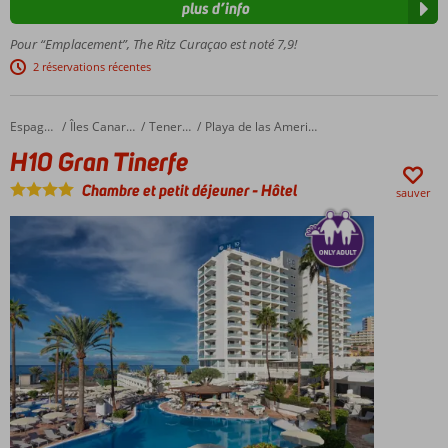
plus d’info
situé près
de
Pour “Emplacement”, The Ritz Curaçao est noté 7,9!
Willemstad
2 réservations récentes
et
Pietermaai
Plage
H10 Gran Tinerfe
Accueil
Espagne
Îles Canaries
Tenerife
Playa de las Americas
urbaine
H10 Gran Tinerfe
privée
Réservé
Chambre et petit déjeuner
-
Hôtel
sauver
aux
adultes:
âge
minimum
de 16 ans
Petit-
déjeuner et
demi-
pension
disponibles