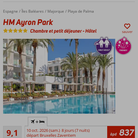
île
privée
Espagne
HM Ayron Park
Accueil
Îles Baléares
Majorque
Playa de Palma
Environ.
HM Ayron Park
500 mètres
du centre
Chambre et petit déjeuner
-
Hôtel
sauver
d'Hurghada
Détendez-
vous au
centre
bien-être
et Spa
Late
Check-
Out*
Proche
+
du
Excellente
centre
837
9,1
10 oct. 2026 (sam.)
8 jours (7 nuits)
76
àpd
et de
départ Bruxelles Zaventem
commentaires