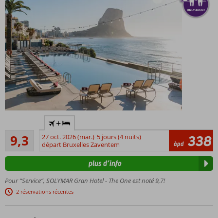
Hôtel
+
réservé
Excellente
aux
9,3
27 oct. 2026 (mar.)
5 jours (4 nuits)
338
7
àpd
adultes;
départ Bruxelles Zaventem
commentaires
âge
plus d’info
minimum:
16 ans
Pour “Service”, SOLYMAR Gran Hotel - The One est noté 9,7!
Emplacement
2 réservations récentes
privilégié en
bordure de la
vaste plage