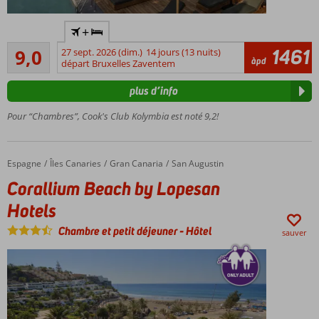
Hôtel
+
Adultes
Excellente
uniquement
1461
9,0
27 sept. 2026 (dim.)
14 jours (13 nuits)
6
àpd
départ Bruxelles Zaventem
Bel hôtel
commentaires
moderne
plus d’info
Belle
piscine
Pour “Chambres”, Cook's Club Kolymbia est noté 9,2!
Proche
de la
plage
Espagne
Corallium Beach by Lopesan Hotels
Accueil
Îles Canaries
Gran Canaria
San Augustin
3 excellents
Corallium Beach by Lopesan
restaurants
Hotels
Chambre et petit déjeuner
-
Hôtel
sauver