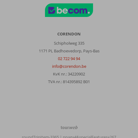
CORENDON
Schipholweg 335
1171 PL Badhoevedorp, Pays-Bas
02 722 94 94
info@corendon.be
KvK nr.: 34220902
TVA nr.: 814395892 B01
TourWeb
©
roundTripItem-3365
| ppag=4&specialFeatures=267