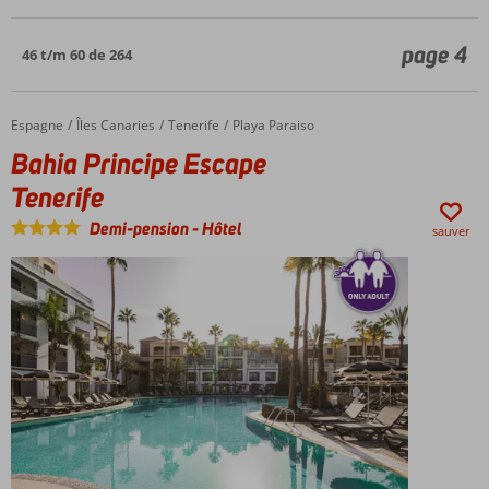
page 4
46 t/m 60 de 264
Espagne
Bahia Principe Escape Tenerife
Accueil
Îles Canaries
Tenerife
Playa Paraiso
Bahia Principe Escape
Tenerife
Demi-pension
-
Hôtel
sauver