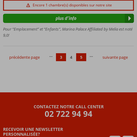
300m
Encore 1 chambre(s) disponibles sur notre site
de la
plage
plus d’info
Sky bar avec
Pour “Emplacement” et “Enfants”, Marina Palace Affiliated by Melia est noté
vue
9,0!
panoramique
…
…
précédente page
3
4
5
suivante page
CONTACTEZ NOTRE CALL CENTER
02 722 94 94
RECEVOIR UNE NEWSLETTER
PERSONNALISÉE?