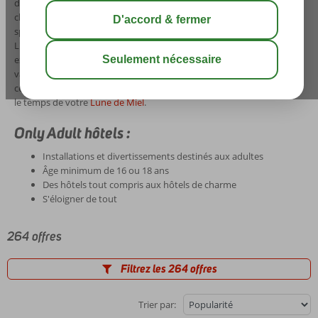
des
vacances Only Adult
chez Corendon. Chez nous, vous avez le
choix parmi une
large gamme
d'hôtels et d'appartements
spécialement destinés aux
clients à partir de 16 ou 18 ans
.
L'ensemble des divertissements et des infrastructures s'adressent
exclusivement aux
adultes
. Cela vous permettra de passer des
vacances sereines et de profiter du soleil en toute tranquillité, ceci en
compagnie de votre partenaire ou d'un groupe d'amis, ou peut-être
le temps de votre
Lune de Miel
.
Only Adult hôtels :
Installations et divertissements destinés aux adultes
Âge minimum de 16 ou 18 ans
Des hôtels tout compris aux hôtels de charme
S'éloigner de tout
264 offres
Filtrez les 264 offres
Trier par: