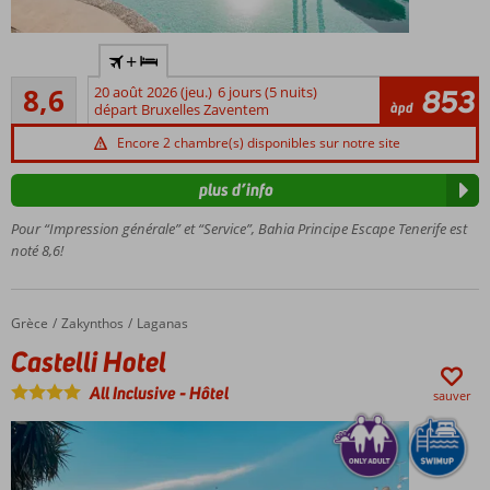
Réservé
+
aux
Recommandé
adultes;
8,6
20 août 2026 (jeu.)
6 jours (5 nuits)
853
41
àpd
âge
départ Bruxelles Zaventem
commentaires
minimum
Encore 2 chambre(s) disponibles sur notre site
16 ans
Entièrement
plus d’info
rénové en
2025
Pour “Impression générale” et “Service”, Bahia Principe Escape Tenerife est
noté 8,6!
Emplacement
privilégié
avec vue
panoramique
Grèce
Castelli Hotel
Accueil
Zakynthos
Laganas
sur la mer
Castelli Hotel
Le Club pour
un service
All Inclusive
-
Hôtel
sauver
personnalisé
et exclusif
Formule
tout