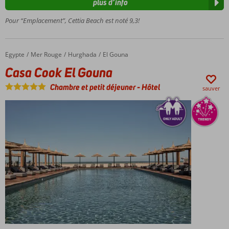
plus d’info
Près
Pour “Emplacement”, Cettia Beach est noté 9,3!
du
port
et de
la
Egypte
Casa Cook El Gouna
Accueil
Mer Rouge
Hurghada
El Gouna
vieille
Casa Cook El Gouna
ville
Directement
Chambre et petit déjeuner
-
Hôtel
sauver
sur la plage
privée avec
jetée