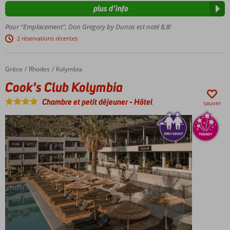
plus d’info
Juste sur
la plage
Pour “Emplacement”, Don Gregory by Dunas est noté 8,8!
de San
2 réservations récentes
Augustin
All
inclusive
Grèce
Cook's Club Kolymbia
Accueil
Rhodes
Kolymbia
également
Cook's Club Kolymbia
possible
Chambre et petit déjeuner
-
Hôtel
sauver