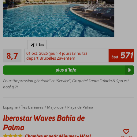
Chambre
et petit-
déjeuner
ou demi-
pension
Directement
+
au bord de
Recommandé
la mer!
571
8,7
01 oct. 2026 (jeu.)
4 jours (3 nuits)
26
àpd
départ Bruxelles Zaventem
500
commentaires
m² de
plus d’info
centre
Spa et
Pour “Impression générale” et “Service”, Grupotel Santa Eularia & Spa est
Bien-
noté 8,7!
être!
Uniquement
pour les
Espagne
Iberostar Waves Bahia de Palma
Accueil
Îles Baléares
Majorque
Playa de Palma
adultes,
Iberostar Waves Bahia de
min. 18 ans
Un toit-
Palma
terrasse
Chambre et petit déjeuner
-
Hôtel
sauver