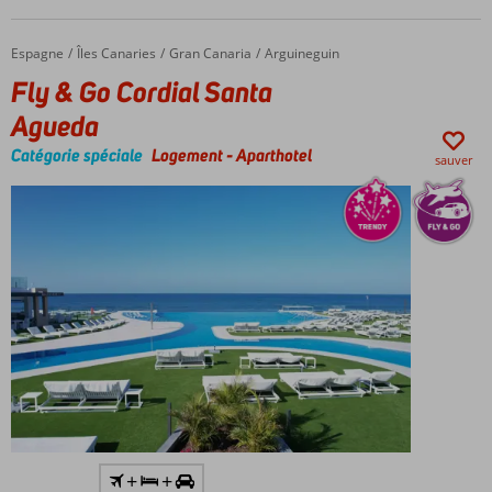
uniquement
Bel hôtel
Espagne
Fly & Go Cordial Santa Agueda
Accueil
Îles Canaries
Gran Canaria
Arguineguin
moderne
Fly & Go Cordial Santa
Belle
piscine
Agueda
Proche
Catégorie spéciale
Logement
-
Aparthotel
sauver
de la
plage
3 excellents
restaurants
Y
+
+
compris