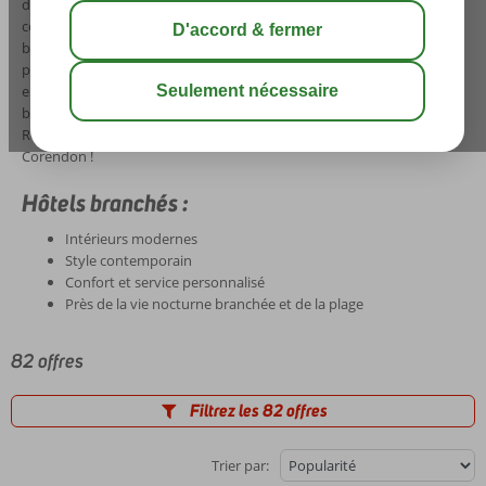
d'hôtels branchés au design moderne et élégant, au look
contemporain et/ou à l'intérieur unique. Pendant votre séjour, vous
bénéficierez naturellement de tout le confort et du service
personnalisé que vous pouvez attendre d'un hôtel branché. Avec un
emplacement idéal au milieu ou à proximité de la vie nocturne
branchée et de la plage, vos vacances deviendront une fête.
Réservez simplement des vacances branchées au soleil avec
Corendon !
Hôtels branchés :
Intérieurs modernes
Style contemporain
Confort et service personnalisé
Près de la vie nocturne branchée et de la plage
82 offres
Filtrez les 82 offres
Trier par: