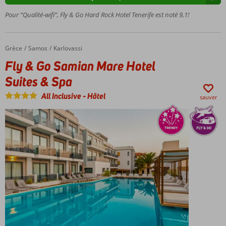
À
Pour “Qualité-wifi”, Fly & Go Hard Rock Hotel Tenerife est noté 9,1!
distance
de
marche
Grèce
Fly & Go Samian Mare Hotel Suites & Spa
Accueil
Samos
Karlovassi
de la
plage
Fly & Go Samian Mare Hotel
Avec
Suites & Spa
un
Rock
All Inclusive
-
Hôtel
sauver
Spa !
6
restaurants
et 7 bars
Suites avec
baignoire
d'hydromassage