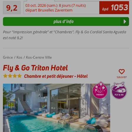
Excellente
la
1053
9,2
03 oct. 2026 (sam.)
8 jours (7 nuits)
6
àpd
voiture
départ Bruxelles Zaventem
commentaires
de
plus d’info
location
Appartements
Pour “Impression générale” et “Chambres”, Fly & Go Cordial Santa Agueda
spacieux
est noté 9,2!
Petit-
déjeuner
également
Grèce
Fly & Go Triton Hotel
Accueil
Kos
Kos-Centre Ville
possible
Fly & Go Triton Hotel
Plage
d'El
Chambre et petit déjeuner
-
Hôtel
sauver
Pajar à
environ
300
mètres
Près de
Maspalomas
Restaurants
et bars à
environ 50