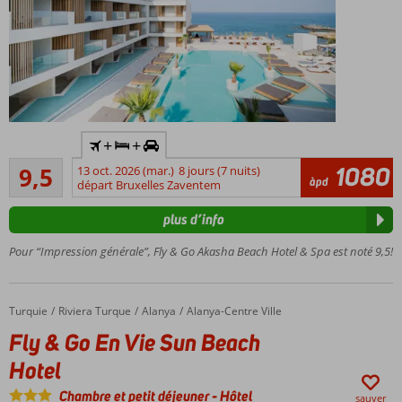
Y
+
+
compris
Très excellente
la
1080
9,5
13 oct. 2026 (mar.)
8 jours (7 nuits)
43
àpd
voiture
départ Bruxelles Zaventem
commentaires
de
plus d’info
location
Hôtel
Pour “Impression générale”, Fly & Go Akasha Beach Hotel & Spa est noté 9,5!
flambant
neuf
Situé
Turquie
Fly & Go En Vie Sun Beach Hotel
Accueil
Riviera Turque
Alanya
Alanya-Centre Ville
au
Fly & Go En Vie Sun Beach
centre
près
Hotel
de la
plage
Chambre et petit déjeuner
-
Hôtel
sauver