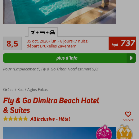
mètres
Y
+
+
compris
Recommandé
la
737
8,5
05 oct. 2026 (lun.)
8 jours (7 nuits)
90
àpd
voiture
départ Bruxelles Zaventem
commentaires
de
plus d’info
location
Dans la
Pour “Emplacement”, Fly & Go Triton Hotel est noté 9,0!
ville de
Kos et à
proximité
Grèce
Fly & Go Dimitra Beach Hotel & Suites
Accueil
Kos
Agios Fokas
de la
plage
Fly & Go Dimitra Beach Hotel
Un
& Suites
restaurant
à la carte
All Inclusive
-
Hôtel
sauver
Demi-
pension
également