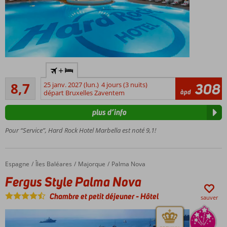
Emplacement
+
idéal près de
Recommandé
Puerto Banús
8,7
25 janv. 2027 (lun.)
4 jours (3 nuits)
308
7
àpd
départ Bruxelles Zaventem
Chambres
commentaires
spacieuses
plus d’info
et
confortables
Pour “Service”, Hard Rock Hotel Marbella est noté 9,1!
Grand
jardin
luxuriant
Espagne
Fergus Style Palma Nova
Accueil
Îles Baléares
Majorque
Palma Nova
avec
Fergus Style Palma Nova
grande
piscine
Chambre et petit déjeuner
-
Hôtel
sauver
Bonne
base
pour