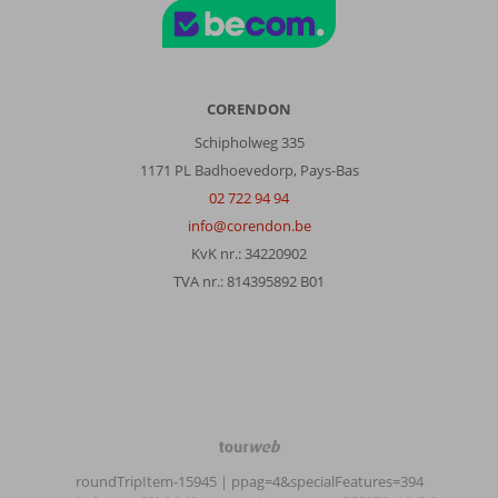
CORENDON
Schipholweg 335
1171 PL Badhoevedorp, Pays-Bas
02 722 94 94
info@corendon.be
KvK nr.: 34220902
TVA nr.: 814395892 B01
TourWeb
©
roundTripItem-15945
| ppag=4&specialFeatures=394
NetMatch