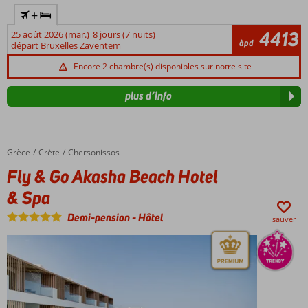
+
4413
25 août 2026 (mar.)
8 jours (7 nuits)
àpd
départ Bruxelles Zaventem
Encore 2 chambre(s) disponibles sur notre site
plus d’info
Grèce
Fly & Go Akasha Beach Hotel & Spa
Accueil
Crète
Chersonissos
Fly & Go Akasha Beach Hotel
& Spa
Demi-pension
-
Hôtel
sauver