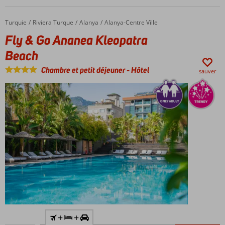
proximité
du centre
Turquie
Fly & Go Ananea Kleopatra Beach
Accueil
Riviera Turque
Alanya
Alanya-Centre Ville
d'Alanya
Fly & Go Ananea Kleopatra
Hôtel
réservé
Beach
aux
adultes;
Chambre et petit déjeuner
-
Hôtel
sauver
âge
minimum
16 ans
Hôtel
petit et
attrayant
Y
+
+
compris