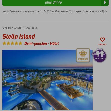
plus d’info
250
mètres du
Pour “Impression générale”, Fly & Go Theodora Boutique Hotel est noté 9,0!
parc
aquatique
Star
Grèce
Stella Island
Accueil
Crète
Analipsis
Beach
Stella Island
Centre
Chersonissos
Demi-pension
-
Hôtel
sauver
à distance de
marche
Style
boutique-
hôtel
Demi-
pension
également
possible