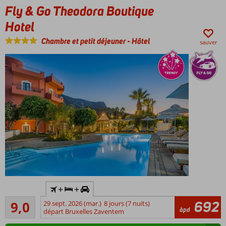
Fly & Go Theodora Boutique
Un
complexe
Hotel
spacieux
Chambre et petit déjeuner
-
Hôtel
Piscines
sauver
avec de
belles
vues
sur la
mer
Activités
amusantes
pour petits
et grands
Chambres
entièrement
rénovées
Formule
Voiture
+
+
Tout
de
compris
Excellente
location
692
9,0
29 sept. 2026 (mar.)
8 jours (7 nuits)
250
également
àpd
incluse
départ Bruxelles Zaventem
commentaires
possible
À environ