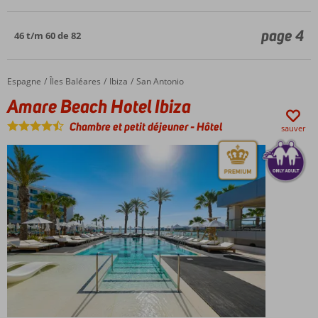
page 4
46 t/m 60 de 82
Espagne
Amare Beach Hotel Ibiza
Accueil
Îles Baléares
Ibiza
San Antonio
Amare Beach Hotel Ibiza
Chambre et petit déjeuner
-
Hôtel
sauver