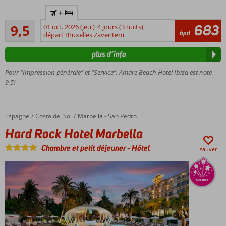
Trendy
+
adult
Très excellente
only
683
9,5
01 oct. 2026 (jeu.)
4 jours (3 nuits)
6
àpd
hotel
départ Bruxelles Zaventem
commentaires
Directement
plus d’info
sur la plage
de Cala De
Pour “Impression générale” et “Service”, Amare Beach Hotel Ibiza est noté
Bou
9,5!
La demi-
pension
également
Espagne
Hard Rock Hotel Marbella
Accueil
Costa del Sol
Marbella - San Pedro
possible
Hard Rock Hotel Marbella
Piscine
sur le
Chambre et petit déjeuner
-
Hôtel
sauver
toit
avec
vue