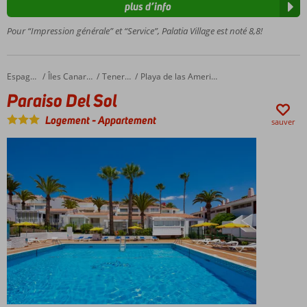
piscine
plus d’info
avec
Pour “Impression générale” et “Service”, Palatia Village est noté 8,8!
terrasse
ensoleillée
Petit-
déjeuner
Paraiso Del Sol
Accueil
Espagne
Îles Canaries
Tenerife
Playa de las Americas
ou demi-
Paraiso Del Sol
pension
également
Logement
-
Appartement
sauver
possible