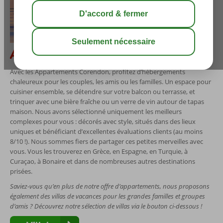
Appartements Corendon
Avec les Appartements Corendon, profitez d’hébergements
chaleureux pour les couples, les amis ou les familles. Un espace pour
cuisiner ensemble, se détendre sur votre balcon ou terrasse, et
trinquer avec une bière fraîche ou un verre de vin autour de tapas
maison. Nous avons sélectionné uniquement les meilleurs
complexes pour vous : décorés avec style, situés dans des lieux
uniques et bénéficiant d’excellentes évaluations clients (au moins
8/10 !). Nous sommes fiers de partager ces petites merveilles avec
vous. Vous les trouverez en Grèce, en Espagne, en Turquie, à
Curaçao, à Bonaire et dans de nombreuses autres destinations
prisées.
Saviez-vous qu’en plus de notre offre d’appartements, nous proposons
également des villas de vacances pour les grandes familles et groupes
d’amis ? Découvrez notre sélection de villas via le bouton ci-dessous !