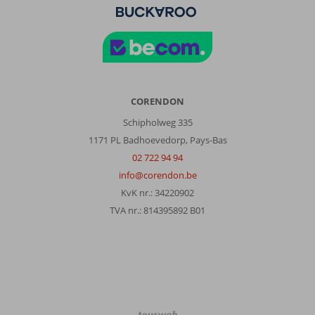
CORENDON
Schipholweg 335
1171 PL Badhoevedorp, Pays-Bas
02 722 94 94
info@corendon.be
KvK nr.: 34220902
TVA nr.: 814395892 B01