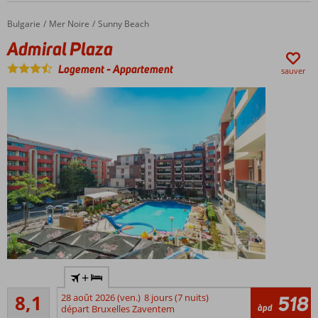
Petit-
déjeuner
Bulgarie
Admiral Plaza
Accueil
Mer Noire
Sunny Beach
ou demi-
Admiral Plaza
pension
également
Logement
-
Appartement
sauver
possible
Centre
+
Sunny
Très bon
Beach
8,1
28 août 2026 (ven.)
8 jours (7 nuits)
518
101
àpd
à 300
départ Bruxelles Zaventem
commentaires