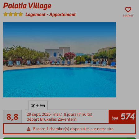
Palatia Village
Logement
-
Appartement
sauver
Petit complexe
+
d'appartements
Recommandé
574
8,8
29 sept. 2026 (mar.)
8 jours (7 nuits)
À environ
100
àpd
départ Bruxelles Zaventem
500 m de
commentaires
Chersonissos
Encore 1 chambre(s) disponibles sur notre site
Magnifique