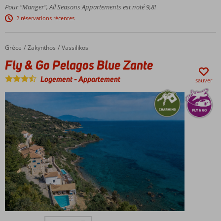
Pour “Manger”, All Seasons Appartements est noté 9,8!
À
distance
2 réservations récentes
de
marche
de
Grèce
Fly & Go Pelagos Blue Zante
Accueil
Zakynthos
Vassilikos
Kralendijk
Fly & Go Pelagos Blue Zante
et de la
plage
Logement
-
Appartement
sauver
Chambres,
appartements
et studios
modernes
Une
piscine
agréable
pour se
rafraîchir
Voiture