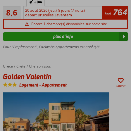
+
plage
et à
Recommandé
proximité
764
Appartements
8,6
20 août 2026 (jeu.)
8 jours (7 nuits)
86
àpd
de la
départ Bruxelles Zaventem
soignés
commentaires
plage
Personnel
Encore 1 chambre(s) disponibles sur notre site
Magnifique
sympathique
piscine
plus d’info
avec
terrasse
Pour “Emplacement”, Edelweiss Appartements est noté 8,8!
ensoleillée
Appartements
spacieux
Grèce
Golden Valentin
Accueil
Crète
Chersonissos
Géré par une
Golden Valentin
famille
grecque
Logement
-
Appartement
sauver
sympathique