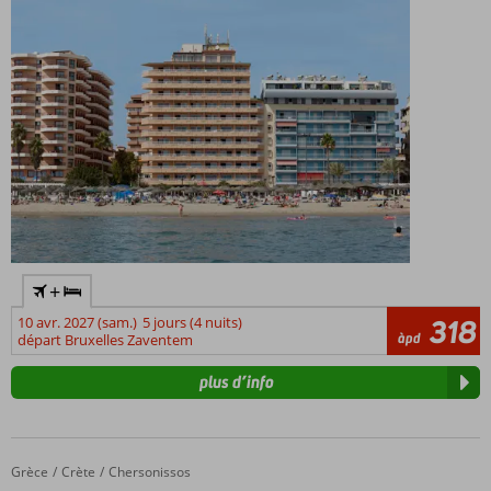
et des
grands
Belle
vue
+
10 avr. 2027 (sam.)
5 jours (4 nuits)
318
àpd
départ Bruxelles Zaventem
plus d’info
Grèce
Palatia Village
Accueil
Crète
Chersonissos