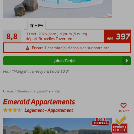
Hébergement
+
réservé aux
Recommandé
adultes; l'âge
8,8
03 oct. 2026 (sam.)
6 jours (5 nuits)
397
130
àpd
minimum est
départ Bruxelles Zaventem
commentaires
de 18 ans
Encore 1 chambre(s) disponibles sur notre site
Complexe
à petite
plus d’info
échelle
Pour “Manger”, Tenesoya est noté 10,0!
A
quelques
pas de la
plage
Grèce
Emerald Appartements
Accueil
Rhodes
Ialyssos/Trianda
Situé
Emerald Appartements
à
Playa
Logement
-
Appartement
sauver
del
Ingles
Détente