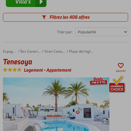
Villa's
Filtrez les 406 offres
Trier par:
Tenesoya
Accueil
Espagne
Îles Canaries
Gran Canaria
Playa del Ingles
Tenesoya
Logement
-
Appartement
sauver