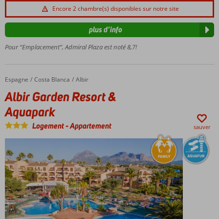
m.
Encore 2 chambre(s) disponibles sur notre site
Appartements
spacieux
plus d’info
Belle
Pour “Emplacement”, Admiral Plaza est noté 8,7!
piscine
Espagne
Albir Garden Resort & Aquapark
Accueil
Costa Blanca
Albir
Albir Garden Resort &
Aquapark
Logement
-
Appartement
sauver