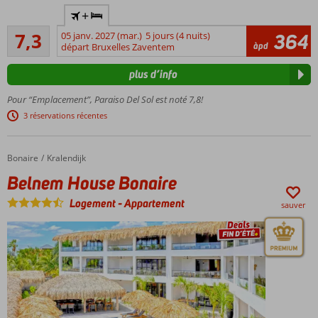
Au coeur
+
de Playa
Suffisante/bon
de las
7,3
05 janv. 2027 (mar.)
5 jours (4 nuits)
364
261
àpd
Americas
départ Bruxelles Zaventem
commentaires
À
plus d’info
proximité
de la
Pour “Emplacement”, Paraiso Del Sol est noté 7,8!
plage
3 réservations récentes
Rafraichissez
vous dans la
piscine
Bonaire
Belnem House Bonaire
Accueil
Kralendijk
Possibilité
Belnem House Bonaire
de petit-
déjeuner
Logement
-
Appartement
sauver
ou de
demi-
pension