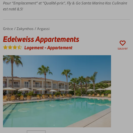
1x dîner +
Pour “Emplacement” et “Qualité-prix”, Fly & Go Santa Marina Kos Culinaire
boisson
est noté 8,5!
au
restaurant
Ali
Grèce
Edelweiss Appartements
Accueil
Zakynthos
Argassi
1x dîner +
Edelweiss Appartements
boisson
au
Logement
-
Appartement
sauver
restaurant
Giameze
Voiture
de
location
cat. A
incluse
Près
de la
ville
de
Kos
et de
la
À Argassi