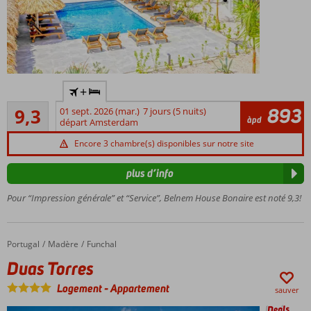
Situé à la
+
périphérie
Excellente
de
893
9,3
01 sept. 2026 (mar.)
7 jours (5 nuits)
96
àpd
Kralendijk
départ Amsterdam
commentaires
Jardin
Encore 3 chambre(s) disponibles sur notre site
tropical
avec
plus d’info
belle
piscine
Pour “Impression générale” et “Service”, Belnem House Bonaire est noté 9,3!
Atmosphère
conviviale et
relaxante
Portugal
Duas Torres
Accueil
Madère
Funchal
Studios et
Duas Torres
appartements
modernes et
Logement
-
Appartement
sauver
confortables