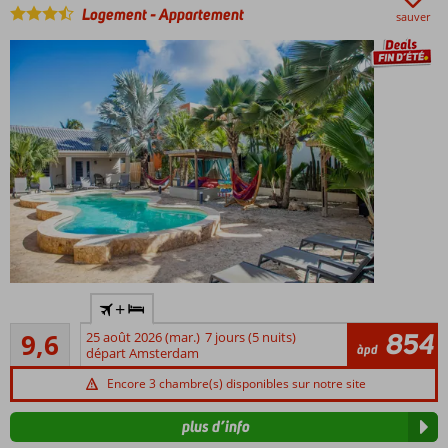
Logement
-
Appartement
sauver
Only
+
Adult:
Très excellente
âge
854
9,6
25 août 2026 (mar.)
7 jours (5 nuits)
105
àpd
minimum
départ Amsterdam
commentaires
13 ans
Encore 3 chambre(s) disponibles sur notre site
Petit
et
plus d’info
cosy