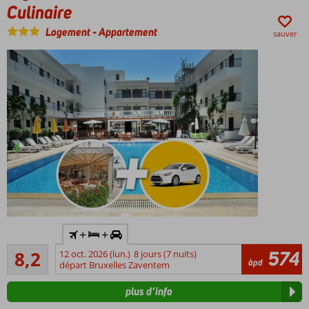
déjeuner
Culinaire
ou demi-
Logement
-
Appartement
pension
sauver
également
possible
1x dîner +
+
+
boisson
Très bon
au
574
8,2
12 oct. 2026 (lun.)
8 jours (7 nuits)
81
àpd
restaurant
départ Bruxelles Zaventem
commentaires
Baltic
plus d’info
Beach