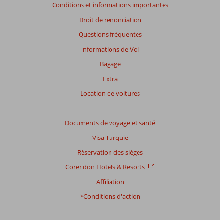
Conditions et informations importantes
ne
sont
Droit de renonciation
plus
Questions fréquentes
affichés
afin
Informations de Vol
de
Bagage
garantir
la
Extra
pertinence
Location de voitures
des
avis
présentés.
Documents de voyage et santé
En
savoir
Visa Turquie
plus
Réservation des sièges
sur
nos
Corendon Hotels & Resorts
avis.
Affiliation
*Conditions d'action