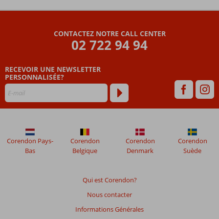
Les
commentaires
sont
CONTACTEZ NOTRE CALL CENTER
écrits
02 722 94 94
par
nos
clients
RECEVOIR UNE NEWSLETTER
après
PERSONNALISÉE?
leur
séjour
dans
Milennia
Hotel
Corendon Pays-
Corendon
Corendon
Corendon
Les
Bas
Belgique
Denmark
Suède
avis
datant
de
Qui est Corendon?
plus
Nous contacter
de
48
Informations Générales
mois