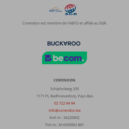
Corendon est membre de l'ABTO et affilié au SGR.
CORENDON
Schipholweg 335
1171 PL Badhoevedorp, Pays-Bas
02 722 94 94
info@corendon.be
KvK nr.: 34220902
TVA nr.: 814395892 B01