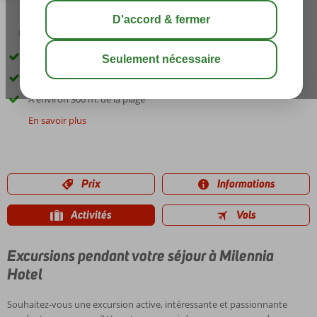
03:00
00:45
août 29°
C
share
sauver
Wifi gratuit
Complexe à petite échelle
À environ 300 m. de la plage
En savoir plus
Prix
Informations
Activités
Vols
Excursions pendant votre séjour à Milennia
Hotel
Souhaitez-vous une excursion active, intéressante et passionnante