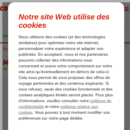
Les garanties de vacances
Bulgarie
Accueil
Mer Noire
Sunny Beach
Milennia Hotel
Milennia Hotel
Logement
-
Appartement