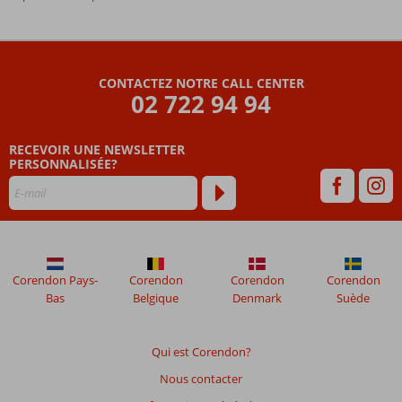
Les
commentaires
sont
CONTACTEZ NOTRE CALL CENTER
écrits
02 722 94 94
par
nos
clients
RECEVOIR UNE NEWSLETTER
après
PERSONNALISÉE?
leur
séjour
dans
Bellapais
Hotel
Corendon Pays-
Corendon
Corendon
Corendon
Les
Bas
Belgique
Denmark
Suède
avis
datant
de
Qui est Corendon?
plus
Nous contacter
de
48