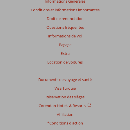
Informations Générales
mois
Conditions et informations importantes
ne
sont
Droit de renonciation
plus
Questions fréquentes
affichés
afin
Informations de Vol
de
Bagage
garantir
la
Extra
pertinence
Location de voitures
des
avis
présentés.
Documents de voyage et santé
En
savoir
Visa Turquie
plus
Réservation des sièges
sur
nos
Corendon Hotels & Resorts
avis.
Affiliation
*Conditions d'action