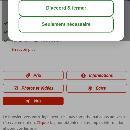
05:00
00:30
août 35°
C
share
sauver
Only Adult : âge min 12 ans
Emplacement calme
Vue imprenable sur Kyrenia
En savoir plus
Prix
Informations
Photos et Vidéos
Carte
Vols
Le transfert vers votre logement n'est pas compris, mais vous pouvez le
réserver en option.
Cliquez ici
pour obtenir de plus amples informations
et pour voir les prix.