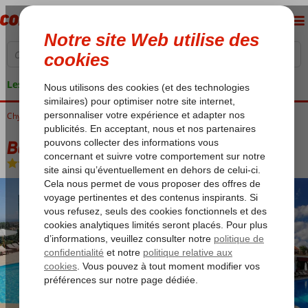
Les garanties de vacances
Chypre du Nord
Accueil
Kyrenia
Bellapais Hotel
Bellapais Hotel
Chambre et petit déjeuner
-
Village de vacances