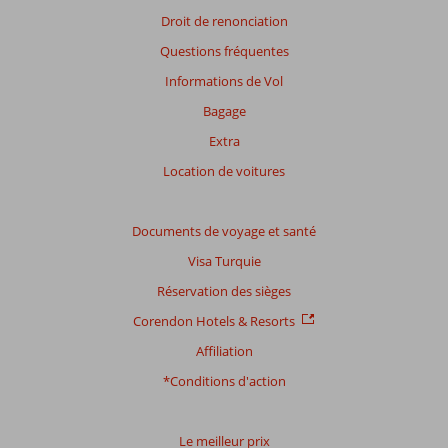
sont
Droit de renonciation
plus
Questions fréquentes
affichés
afin
Informations de Vol
de
Bagage
garantir
la
Extra
pertinence
Location de voitures
des
avis
présentés.
Documents de voyage et santé
En
savoir
Visa Turquie
plus
Réservation des sièges
sur
nos
Corendon Hotels & Resorts
avis.
Affiliation
*Conditions d'action
Le meilleur prix