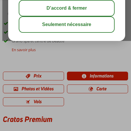
05:00
00:30
août 35°
C
share
sauver
Hôtel élégant et luxueux directement sur la plage
Pleins d'activités pour petits et grands
Grand spa et centre de beauté
En savoir plus
Prix
Informations
Photos et Vidéos
Carte
Vols
Cratos Premium