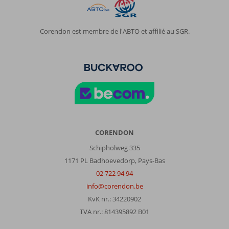
Corendon est membre de l'ABTO et affilié au SGR.
CORENDON
Schipholweg 335
1171 PL Badhoevedorp, Pays-Bas
02 722 94 94
info@corendon.be
KvK nr.: 34220902
TVA nr.: 814395892 B01