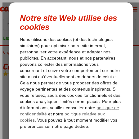
Les garanties de vacances
Chypre du Nord
Accueil
Kyrenia
Cratos Premium
Cratos Premium
All Inclusive
-
Hôtel