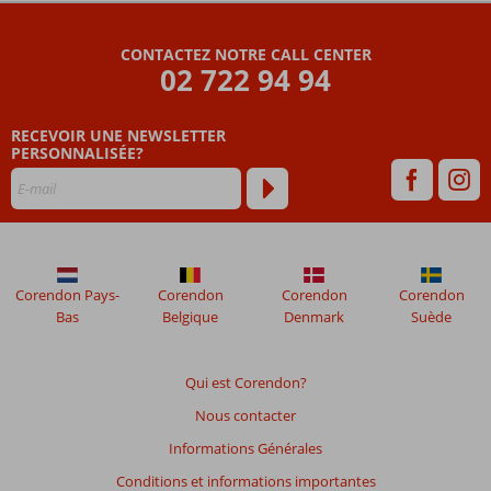
commentaires
sont
CONTACTEZ NOTRE CALL CENTER
écrits
02 722 94 94
par
nos
clients
RECEVOIR UNE NEWSLETTER
après
PERSONNALISÉE?
leur
séjour
dans
Cratos
Premium
Corendon Pays-
Corendon
Corendon
Corendon
Les
Bas
Belgique
Denmark
Suède
avis
datant
de
Qui est Corendon?
plus
Nous contacter
de
48
Informations Générales
mois
Conditions et informations importantes
ne