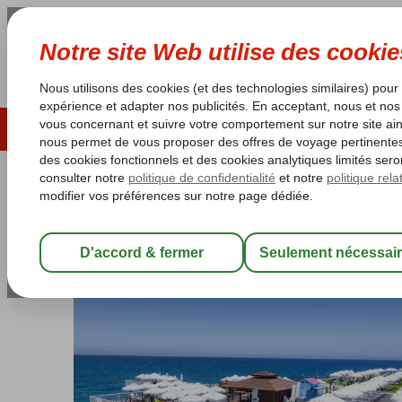
ÉTÉ 2026
LAST MINUTES
S
Les garanties de vacances
Garantie du prix le plu
Chypre du Nord
Accueil
Kyrenia
Merit Park
Merit Park
Ultra All Inclusive
-
Hôtel