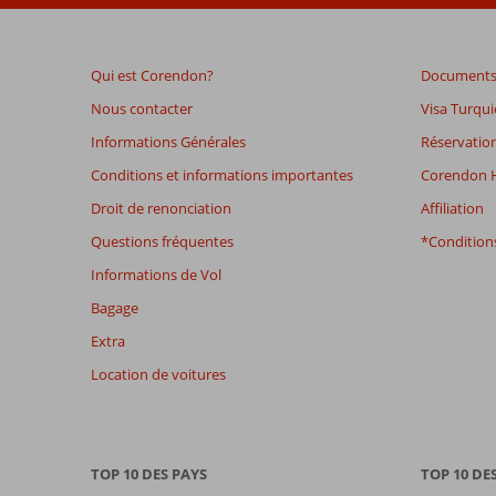
après
leur
séjour
Qui est Corendon?
Documents 
dans
Merit
Nous contacter
Visa Turqui
Park
Informations Générales
Réservation
Conditions et informations importantes
Corendon H
Les
avis
Droit de renonciation
Affiliation
datant
Questions fréquentes
*Conditions
de
plus
Informations de Vol
de
Bagage
48
mois
Extra
ne
Location de voitures
sont
plus
affichés
afin
de
TOP 10 DES PAYS
TOP 10 DE
garantir