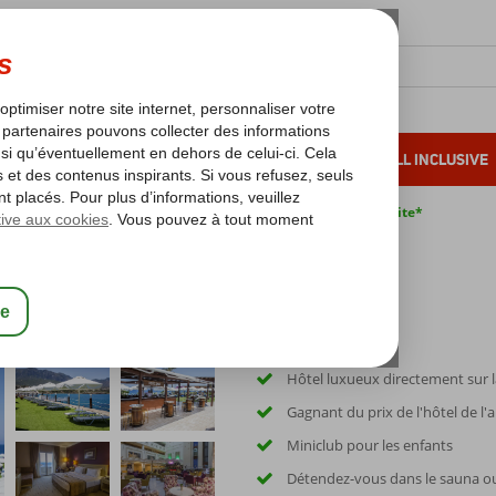
OLEIL D'HIVER
VACANCES AU SOLEIL
ALL INCLUSIVE
s bas*
Pas de surcharge carburant
Annulation gratuite*
Hôtel luxueux directement sur 
Gagnant du prix de l'hôtel de l'
Miniclub pour les enfants
Détendez-vous dans le sauna ou