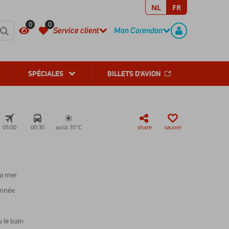
NL
FR
REGISTER
CONTACT
0
0
Service client
Mon Corendon
SPÉCIALES
BILLETS D'AVION
05:00
00:30
août 35°
C
share
sauver
la mer
année
 le bain