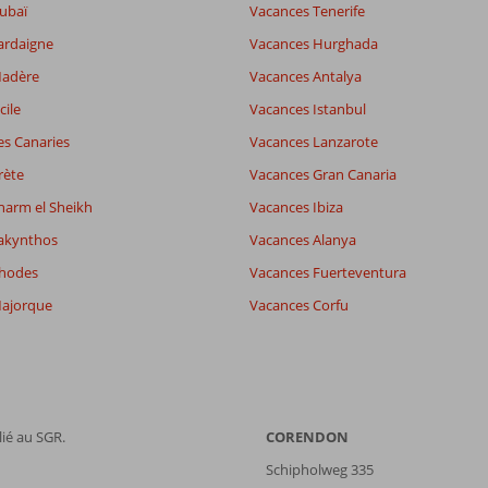
ubaï
Vacances Tenerife
ardaigne
Vacances Hurghada
Madère
Vacances Antalya
cile
Vacances Istanbul
es Canaries
Vacances Lanzarote
rète
Vacances Gran Canaria
harm el Sheikh
Vacances Ibiza
akynthos
Vacances Alanya
Rhodes
Vacances Fuerteventura
ajorque
Vacances Corfu
ié au SGR.
CORENDON
Schipholweg 335