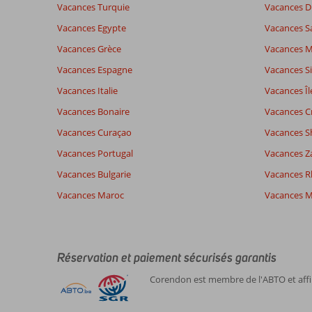
Vacances Turquie
Vacances D
la
pertinence
Vacances Egypte
Vacances S
des
Vacances Grèce
Vacances 
avis
présentés.
Vacances Espagne
Vacances Si
En
Vacances Italie
Vacances Îl
savoir
plus
Vacances Bonaire
Vacances C
sur
Vacances Curaçao
Vacances S
nos
avis.
Vacances Portugal
Vacances Z
Vacances Bulgarie
Vacances 
Vacances Maroc
Vacances M
Réservation et paiement sécurisés garantis
Corendon est membre de l'ABTO et affil