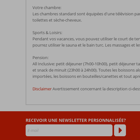
Votre chambre:
Les chambres standard sont équipées d'une télévision par sa
toilettes et sèche-cheveux.
Sports & Loisirs:
Pendant vos vacances, vous pouvez utiliser le court de tenn
pourrez utiliser le sauna et le bain turc. Les massages et l
Pension:
All Inclusive: petit déjeuner (7h00-10h00), petit déjeuner 
et snack de minuit (23h00 à 24h00). Toutes les boissons al
importées, les boissons en bouteilles/canettes et tout apr
Disclaimer
Avertissement concernant la description ci-des
Les
commentaires
sont
RECEVOIR UNE NEWSLETTER PERSONNALISÉE?
écrits
par
nos
clients