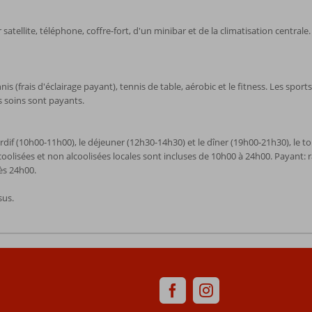
tellite, téléphone, coffre-fort, d'un minibar et de la climatisation centrale
is (frais d'éclairage payant), tennis de table, aérobic et le fitness. Les sp
es soins sont payants.
tardif (10h00-11h00), le déjeuner (12h30-14h30) et le dîner (19h00-21h30), le 
coolisées et non alcoolisées locales sont incluses de 10h00 à 24h00. Payant: 
ès 24h00.
sus.