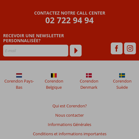
Wa
Leila
CONTACTEZ NOTRE CALL CENTER
02 722 94 94
Les
avis
RECEVOIR UNE NEWSLETTER
datant
PERSONNALISÉE?
de
plus
de
48
mois
ne
sont
Corendon Pays-
Corendon
Corendon
Corendon
plus
Bas
Belgique
Denmark
Suède
affichés
afin
de
Qui est Corendon?
garantir
Nous contacter
la
pertinence
Informations Générales
des
Conditions et informations importantes
avis