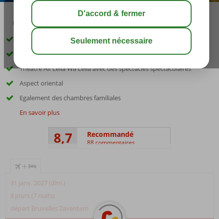
04:50
00:20
août 34°
C
share
sauver
Excellent rapport qualité/prix
Parc aquatique fantastique
Théâtre Alf Leila Wa Leila avec des spectacles spectaculaires
Aspect oriental
Egalement des chambres familiales
En savoir plus
8,7
Recommandé
88 commentaires
+
31 janv. 2027 (dim.)
8 jours (7 nuits)
départ Bruxelles Zaventem