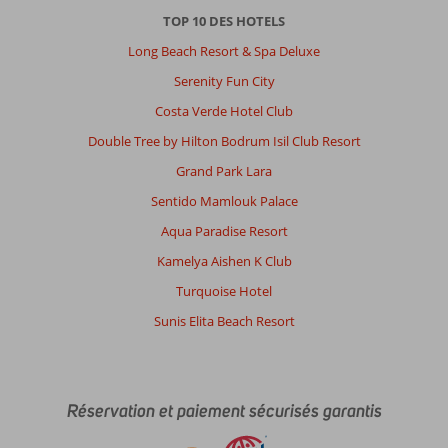
d'activité.
TOP 10 DES HOTELS
Long Beach Resort & Spa Deluxe
À
propos
Serenity Fun City
de
Costa Verde Hotel Club
Pickalbatros
Alf
Double Tree by Hilton Bodrum Isil Club Resort
Leila
Grand Park Lara
Wa
Leila:
Sentido Mamlouk Palace
l'hébergement
Aqua Paradise Resort
et
l'hotêl
Kamelya Aishen K Club
était
Turquoise Hotel
tout
juste
Sunis Elita Beach Resort
super
et
incroyable
vraiment
Réservation et paiement sécurisés garantis
ma
femme