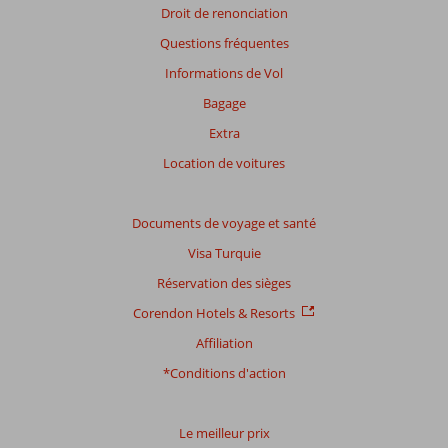
présentés.
Droit de renonciation
En
Questions fréquentes
savoir
plus
Informations de Vol
sur
Bagage
nos
avis.
Extra
Location de voitures
Note
totale
Documents de voyage et santé
Basé
Visa Turquie
sur:
88
Réservation des sièges
commentaires
Corendon Hotels & Resorts
Affiliation
Distribution
*Conditions d'action
des votes
Impression générale
8,7
Manger
7,9
Emplacement
8,2
Chambres
8,2
Le meilleur prix