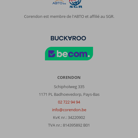
et
moi
avons
Corendon est membre de l'ABTO et affilié au SGR.
adorer
et
nous
comptons
revenir
à
chaque
fois
à
cette
CORENDON
période
Schipholweg 335
de
1171 PL Badhoevedorp, Pays-Bas
l'année.
02 722 94 94
Impression générale
10
Manger
9
info@corendon.be
Emplacement
10
Chambres
9
KvK nr.: 34220902
Service
10
Enfants
-
TVA nr.: 814395892 B01
Qualité-prix
10
Qualité-wifi
8