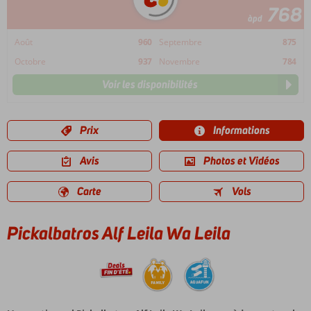
768
àpd
Août
960
Septembre
875
Octobre
937
Novembre
784
Voir les disponibilités
Prix
Informations
Avis
Photos et Vidéos
Carte
Vols
Pickalbatros Alf Leila Wa Leila