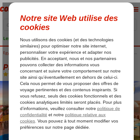
Les garanties de vacances
Egypte
Accueil
Mer Rouge
Hurghada
Hurghada-Ville
Pickalbatros Alf Leila Wa Leila
Pickalbatros Alf Leila Wa Leila
All Inclusive
-
Hôtel