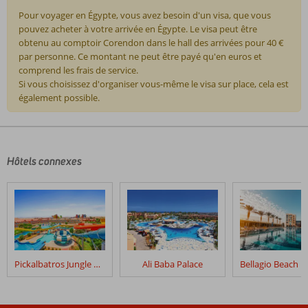
Pour voyager en Égypte, vous avez besoin d'un visa, que vous
pouvez acheter à votre arrivée en Égypte. Le visa peut être
obtenu au comptoir Corendon dans le hall des arrivées pour 40 €
par personne. Ce montant ne peut être payé qu'en euros et
comprend les frais de service.
Si vous choisissez d'organiser vous-même le visa sur place, cela est
également possible.
Les
commentaires
sont
écrits
Hôtels connexes
par
nos
clients
après
leur
séjour
dans
Pickalbatros Jungle Aqua Park Resort – Neverland
Ali Baba Palace
Pickalbatros
Alf
Leila