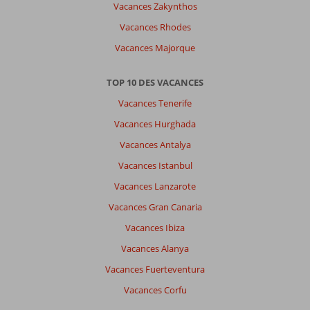
ou
Vacances Zakynthos
il
Vacances Rhodes
y
a
Vacances Majorque
tellement
à
TOP 10 DES VACANCES
découvrir,
et
Vacances Tenerife
le
Vacances Hurghada
pays
est
Vacances Antalya
tellement
Vacances Istanbul
pas
cher
Vacances Lanzarote
vous
Vacances Gran Canaria
pouvez
acheter
Vacances Ibiza
tellement
Vacances Alanya
de
truc
Vacances Fuerteventura
et
Vacances Corfu
faire
tellement