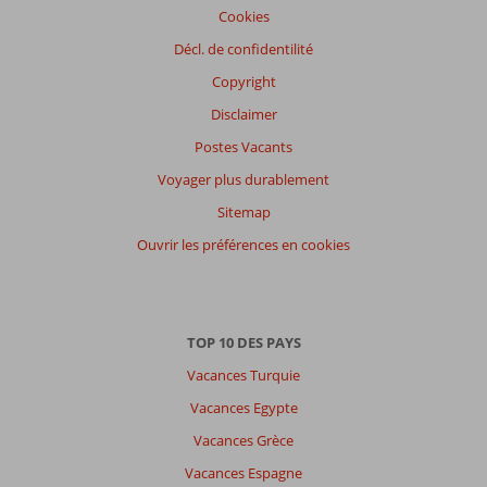
Service
9,1
Enfants
8,7
Cookies
Qualité-prix
8,3
Qualité-wifi
6,2
Décl. de confidentilité
Expériences
Copyright
de
nos
Disclaimer
clients
Postes Vacants
Langue
Voyager plus durablement
Français (5)
Sitemap
Filtrer
par
Ouvrir les préférences en cookies
participants
Tous
Trier
TOP 10 DES PAYS
par
Vacances Turquie
datum (nieuw > oud)
Vacances Egypte
Vacances Grèce
Jehad
10
Belgie
Vacances Espagne