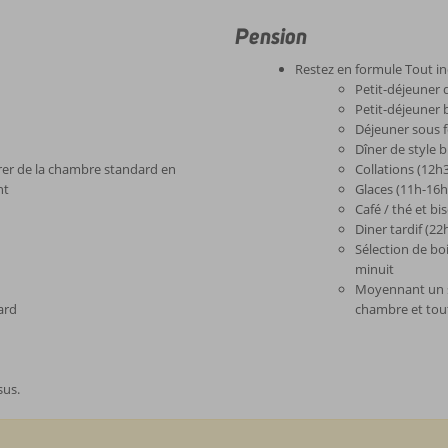
Pension
Restez en formule Tout in
Petit-déjeuner 
Petit-déjeuner b
Déjeuner sous 
Dîner de style 
érer de la chambre standard en
Collations (12h
nt
Glaces (11h-16h
Café / thé et bi
Diner tardif (2
Sélection de bo
minuit
Moyennant un s
ard
chambre et tout
sus.