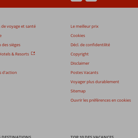
de voyage et santé
Le meilleur prix
e
Cookies
 des sièges
Décl. de confidentilité
otels & Resorts
Copyright
Disclaimer
 d'action
Postes Vacants
Voyager plus durablement
Sitemap
Ouvrir les préférences en cookies
S DESTINATIONS
TOP 10 DES VACANCES