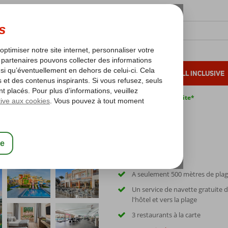
OLEIL D'HIVER
VACANCES AU SOLEIL
ALL INCLUSIVE
s bas*
Pas de surcharge carburant
Annulation gratuite*
s Aqua Park Resort Hurghada
urghada
A seulement 500 mètres de plag
Un service de navette gratuite 
l'hôtel et vers la plage
3 restaurants à la carte