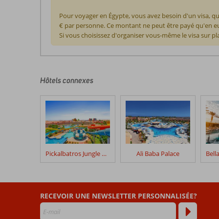
Pour voyager en Égypte, vous avez besoin d'un visa, qu
€ par personne. Ce montant ne peut être payé qu'en eur
Si vous choisissez d'organiser vous-même le visa sur pl
Les
commentaires
sont
écrits
Hôtels connexes
par
nos
clients
après
leur
séjour
dans
Pickalbatros Jungle Aqua Park Resort – Neverland
Ali Baba Palace
Pickalbatros
Aqua
Park
Resort
RECEVOIR UNE NEWSLETTER PERSONNALISÉE?
Hurghada