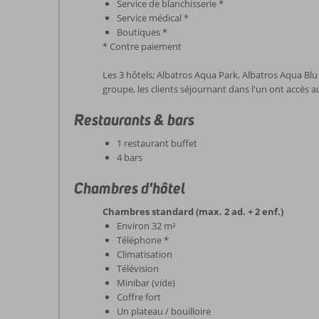
Service de blanchisserie *
Service médical *
Boutiques *
* Contre paiement
Les 3 hôtels; Albatros Aqua Park, Albatros Aqua Bl
groupe, les clients séjournant dans l'un ont accès a
Restaurants & bars
1 restaurant buffet
4 bars
Chambres d'hôtel
Chambres standard (max. 2 ad. + 2 enf.)
Environ 32 m²
Téléphone *
Climatisation
Télévision
Minibar (vide)
Coffre fort
Un plateau / bouilloire