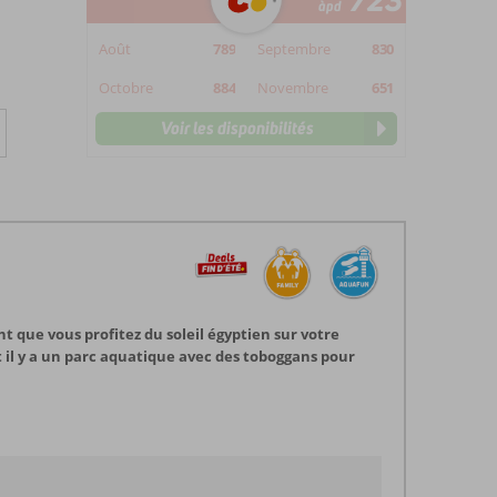
723
àpd
Août
789
Septembre
830
Octobre
884
Novembre
651
Voir les disponibilités
t que vous profitez du soleil égyptien sur votre
il y a un parc aquatique avec des toboggans pour