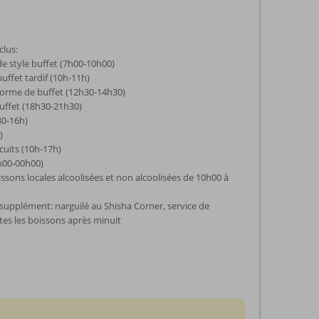
clus:
de style buffet (7h00-10h00)
uffet tardif (10h-11h)
forme de buffet (12h30-14h30)
buffet (18h30-21h30)
30-16h)
)
scuits (10h-17h)
2h00-00h00)
issons locales alcoolisées et non alcoolisées de 10h00 à
upplément: narguilé au Shisha Corner, service de
es les boissons après minuit