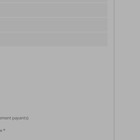
pement payants)
e *