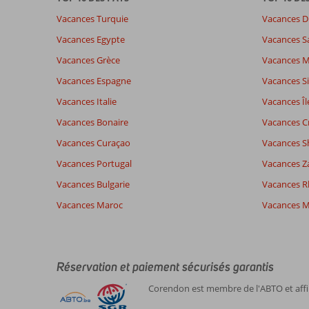
sur
Vacances Turquie
Vacances D
nos
Vacances Egypte
Vacances S
avis.
Vacances Grèce
Vacances 
Note totale
Distribution des votes
8,4
Vacances Espagne
Vacances Si
Impression générale
8,5
Manger
Basé sur:
Vacances Italie
Vacances Îl
Emplacement
8,3
Chambr
58
Très bon
Service
8,7
Enfants
Vacances Bonaire
Vacances C
commentaires
Qualité-prix
8,2
Qualité-
Vacances Curaçao
Vacances S
Vacances Portugal
Vacances Z
Expériences
Langue
Vacances Bulgarie
Vacances 
de nos
Français (8)
Vacances Maroc
clients
Vacances M
7,0
À
Impression générale
7
Réservation et paiement sécurisés garantis
propos
Emplacement
8
Corendon est membre de l'ABTO et affil
Christian
de
Service
9
Belgie
Hurghada-
Qualité-prix
7