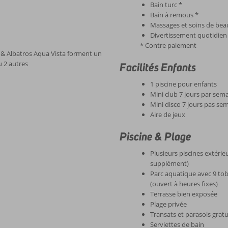
Bain turc *
Bain à remous *
Massages et soins de bea
Divertissement quotidien
* Contre paiement
u & Albatros Aqua Vista forment un
u 2 autres
Facilités Enfants
1 piscine pour enfants
Mini club 7 jours par sema
Mini disco 7 jours pas se
Aire de jeux
Piscine & Plage
Plusieurs piscines extérie
supplément)
Parc aquatique avec 9 tob
(ouvert à heures fixes)
Terrasse bien exposée
Plage privée
Transats et parasols gratui
Serviettes de bain