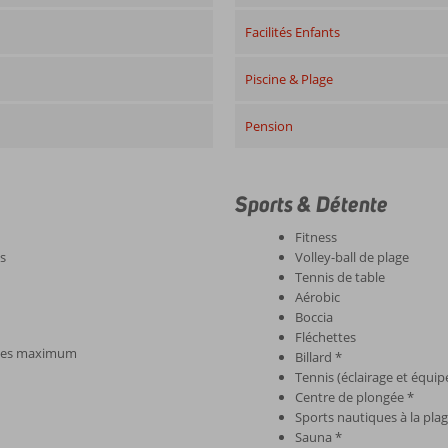
Facilités Enfants
Piscine & Plage
Pension
Sports & Détente
Fitness
s
Volley-ball de plage
Tennis de table
Aérobic
Boccia
Fléchettes
tages maximum
Billard *
Tennis (éclairage et équi
Centre de plongée *
Sports nautiques à la plag
Sauna *