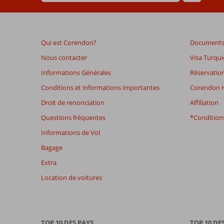
Les
avis
datant
de
Qui est Corendon?
Documents 
plus
de
Nous contacter
Visa Turqui
48
Informations Générales
Réservation
mois
ne
Conditions et informations importantes
Corendon H
sont
Droit de renonciation
Affiliation
plus
affichés
Questions fréquentes
*Conditions
afin
Informations de Vol
de
garantir
Bagage
la
Extra
pertinence
des
Location de voitures
avis
présentés.
En
savoir
TOP 10 DES PAYS
TOP 10 DE
plus