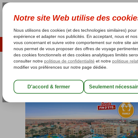
ÉTÉ 2026
LAST MINUTES
S
Les garanties de vacances
Garantie du prix le plu
Egypte
Accueil
Mer Rouge
Hurghada
Hurghada-Ville
Pickalbatro
Pickalbatros Aqua Park Resort H
All Inclusive
-
Hôtel