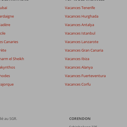
ubaï
Vacances Tenerife
ardaigne
Vacances Hurghada
Madère
Vacances Antalya
cile
Vacances Istanbul
7,6
es Canaries
Vacances Lanzarote
es
7,7
8,5
rète
Vacances Gran Canaria
wifi
6,7
harm el Sheikh
Vacances Ibiza
akynthos
Vacances Alanya
Filtrer par participants
Trier par
Rhodes
Vacances Fuerteventura
Tous
datum (nieuw > oud)
ajorque
Vacances Corfu
ié au SGR.
CORENDON
Schipholweg 335