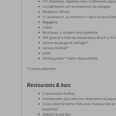
731 chambres, réparties dans 3 bâtiments adjac
Les bâtiments ont un maximum de 4 étages
Réception 24h/24
11 ascenseurs, au minimum 1 dans chaque bât
Bagagerie
Lobby
Boutiques, y compris une supérette
Wifi (gratuit à l'aire de restauration de 8 h à 18 h
Service de lavage et séchage *
Service médical *
Jardin
Parking public * (selon disponibilité)
* Contre paiement
Restaurants & bars
2 restaurants buffets
4 restaurants à la carte (sur réservation et paya
5 bars (dont le Nemo Pub (avec musique live et
payantes)
Dolphin Snack Bar