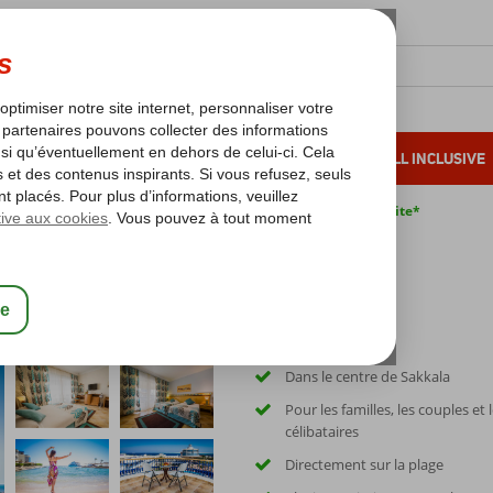
OLEIL D'HIVER
VACANCES AU SOLEIL
ALL INCLUSIVE
s bas*
Pas de surcharge carburant
Annulation gratuite*
rt
Dans le centre de Sakkala
Pour les familles, les couples et 
célibataires
Directement sur la plage