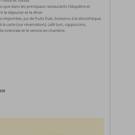
e 10h00 et minuit
rvi que dans les principaux restaurants Cléopâtre et
t le déjeuner et le dîner
 importées, jus de fruits frais, boissons à la discothèque,
à la carte (sur réservation), café turc, cappuccino,
te orientale et le service en chambre.
025