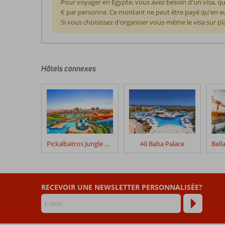
Pour voyager en Égypte, vous avez besoin d'un visa, qu
€ par personne. Ce montant ne peut être payé qu'en eur
Si vous choisissez d'organiser vous-même le visa sur pl
Les
commentaires
sont
écrits
Hôtels connexes
par
nos
clients
après
leur
séjour
dans
Pickalbatros Jungle Aqua Park Resort – Neverland
Ali Baba Palace
Seagull
Resort
Les
RECEVOIR UNE NEWSLETTER PERSONNALISÉE?
avis
datant
de
plus