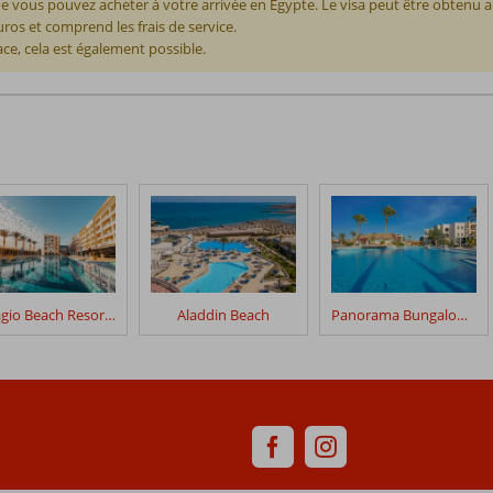
e vous pouvez acheter à votre arrivée en Égypte. Le visa peut être obtenu 
os et comprend les frais de service.
ace, cela est également possible.
Bellagio Beach Resort & Spa
Aladdin Beach
Panorama Bungalows El Gouna