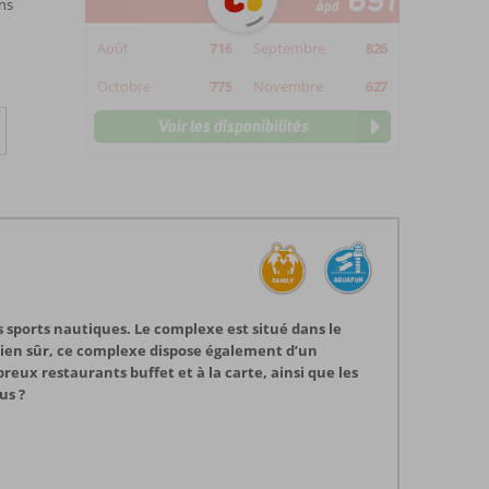
691
ns
àpd
Août
716
Septembre
826
Octobre
775
Novembre
627
Voir les disponibilités
s sports nautiques. Le complexe est situé dans le
Bien sûr, ce complexe dispose également d’un
eux restaurants buffet et à la carte, ainsi que les
us ?