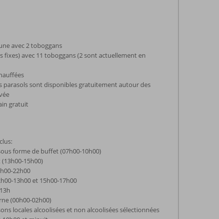
, une avec 2 toboggans
 fixes) avec 11 toboggans (2 sont actuellement en
chauffées
s parasols sont disponibles gratuitement autour des
ivée
ain gratuit
clus:
sous forme de buffet (07h00-10h00)
t (13h00-15h00)
19h00-22h00
12h00-13h00 et 15h00-17h00
-13h
urne (00h00-02h00)
sons locales alcoolisées et non alcoolisées sélectionnées