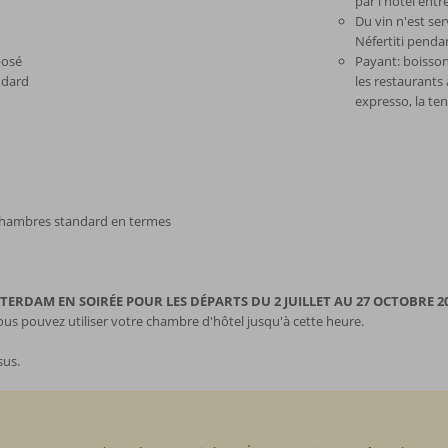
par l'hôtel entr
Du vin n'est se
Néfertiti pendan
posé
Payant: boissons
ndard
les restaurants 
expresso, la ten
chambres standard en termes
RDAM EN SOIRÉE POUR LES DÉPARTS DU 2 JUILLET AU 27 OCTOBRE 2
s pouvez utiliser votre chambre d'hôtel jusqu'à cette heure.
sus.