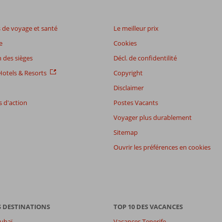
de voyage et santé
Le meilleur prix
e
Cookies
 des sièges
Décl. de confidentilité
otels & Resorts
Copyright
Disclaimer
 d'action
Postes Vacants
Voyager plus durablement
Sitemap
Ouvrir les préférences en cookies
S DESTINATIONS
TOP 10 DES VACANCES
ubaï
Vacances Tenerife