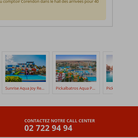
au comptoir Corendon dans le hall des arrivées pour 40
Sunrise Aqua Joy Resort Select
Pickalbatros Aqua Park Resort Hurghada
CONTACTEZ NOTRE CALL CENTER
02 722 94 94