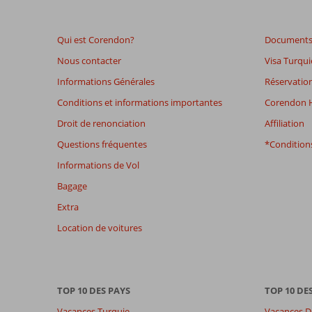
de
48
Qui est Corendon?
Documents 
mois
ne
Nous contacter
Visa Turqui
sont
Informations Générales
Réservation
plus
affichés
Conditions et informations importantes
Corendon H
afin
Droit de renonciation
Affiliation
de
garantir
Questions fréquentes
*Conditions
la
Informations de Vol
pertinence
des
Bagage
avis
Extra
présentés.
En
Location de voitures
savoir
plus
sur
nos
TOP 10 DES PAYS
TOP 10 DE
avis.
Vacances Turquie
Vacances D