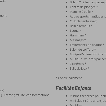
ents
Billard * (2 heures par sé
Centre de plongée *
Planche à voile *
iment
Autres sports nautiques p
Club de santé avec;
Bain à remous *
Sauna *
Hammam *
Massages *
Traitements de beauté *
Salon de coiffure *
Équipe d'animation inter
Musique live 7 fois par se
2 cinémas *
Salle de jeux *
* Contre paiement
Facilités Enfants
nts)
 DJ. Entrée gratuite, consommations
Piscines séparées pour e
Mini club (4 à 12 ans, 6 j
Minidisco