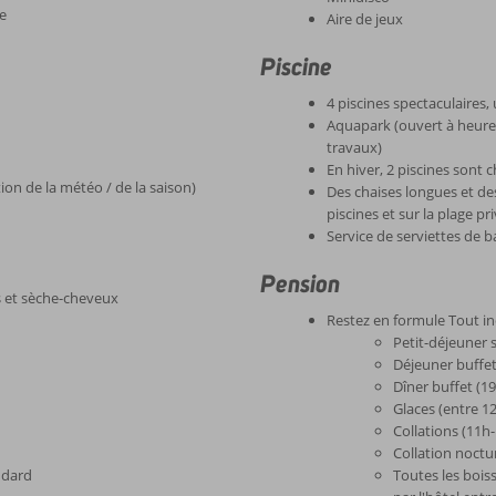
ne
Aire de jeux
Piscine
4 piscines spectaculaires
Aquapark (ouvert à heures
travaux)
En hiver, 2 piscines sont 
on de la météo / de la saison)
Des chaises longues et de
piscines et sur la plage pr
Service de serviettes de b
Pension
es et sèche-cheveux
Restez en formule Tout in
Petit-déjeuner 
Déjeuner buffe
Dîner buffet (
Glaces (entre 
Collations (11h
Collation noct
ndard
Toutes les bois