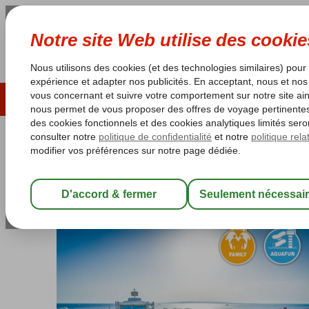
ÉTÉ 2026
LAST MINUTES
S
Les garanties de vacances
Garantie du prix le plu
Egypte
Accueil
Mer Rouge
Hurghada
Hurghada-Ville
Seagull Reso
Seagull Resort
All Inclusive
-
Hôtel