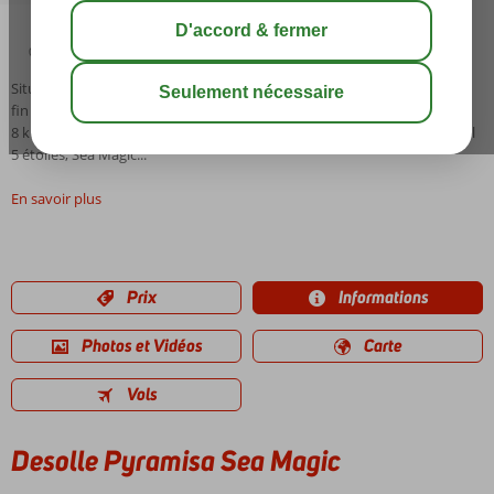
04:45
00:15
août 37°
C
share
sauver
Situation:Dans la baie de Shark Bay, le long d'une plage privée de sable
fin avec des récifs de corail. Le centre de Naama Bay est situé à environ
8 km. L'aéroport est situé à environ 14 km.Facilités:Le magnifique hôtel
5 étoiles, Sea Magic...
En savoir plus
Prix
Informations
Photos et Vidéos
Carte
Vols
Desolle Pyramisa Sea Magic