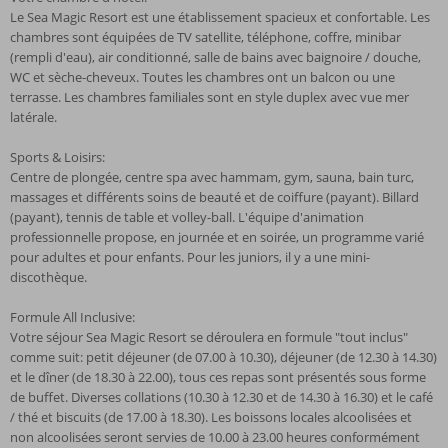
Le Sea Magic Resort est une établissement spacieux et confortable. Les
chambres sont équipées de TV satellite, téléphone, coffre, minibar
(rempli d'eau), air conditionné, salle de bains avec baignoire / douche,
WC et sèche-cheveux. Toutes les chambres ont un balcon ou une
terrasse. Les chambres familiales sont en style duplex avec vue mer
latérale.
Sports & Loisirs:
Centre de plongée, centre spa avec hammam, gym, sauna, bain turc,
massages et différents soins de beauté et de coiffure (payant). Billard
(payant), tennis de table et volley-ball. L'équipe d'animation
professionnelle propose, en journée et en soirée, un programme varié
pour adultes et pour enfants. Pour les juniors, il y a une mini-
discothèque.
Formule All Inclusive:
Votre séjour Sea Magic Resort se déroulera en formule "tout inclus"
comme suit: petit déjeuner (de 07.00 à 10.30), déjeuner (de 12.30 à 14.30)
et le dîner (de 18.30 à 22.00), tous ces repas sont présentés sous forme
de buffet. Diverses collations (10.30 à 12.30 et de 14.30 à 16.30) et le café
/ thé et biscuits (de 17.00 à 18.30). Les boissons locales alcoolisées et
non alcoolisées seront servies de 10.00 à 23.00 heures conformément