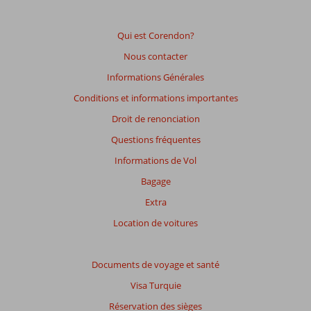
afin
de
garantir
Qui est Corendon?
la
Nous contacter
pertinence
des
Informations Générales
avis
Conditions et informations importantes
présentés.
En
Droit de renonciation
savoir
Questions fréquentes
plus
sur
Informations de Vol
nos
Bagage
avis.
Extra
Location de voitures
Documents de voyage et santé
Visa Turquie
Réservation des sièges