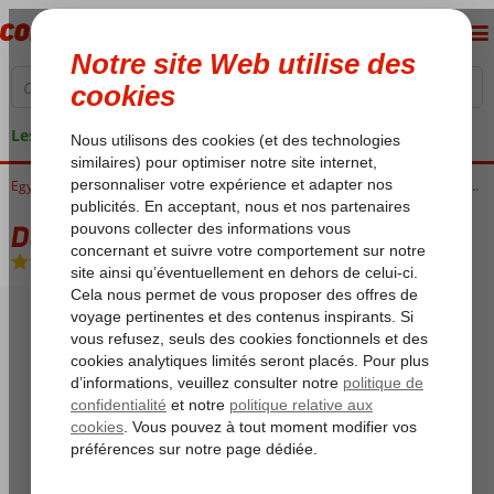
Les garanties de vacances
Egypte
Accueil
Mer Rouge
Sharm el Sheikh
Sharks Bay
Desolle Pyramisa Sea Magic
Desolle Pyramisa Sea Magic
All Inclusive
-
Hôtel