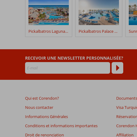
clients
après
leur
séjour
dans
Pickalbatros Laguna Vista
Pickalbatros Palace Resort
Desolle
Pyramisa
Sea
Magic
RECEVOIR UNE NEWSLETTER PERSONNALISÉE?
Les
avis
datant
de
plus
Qui est Corendon?
Documents 
de
48
Nous contacter
Visa Turqui
mois
Informations Générales
Réservation
ne
sont
Conditions et informations importantes
Corendon H
plus
Droit de renonciation
Affiliation
affichés