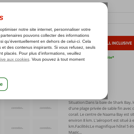
OLEIL D'HIVER
VACANCES AU SOLEIL
ALL INCLUSIVE
s bas*
Pas de surcharge carburant
Annulation gratuite*
yramisa Sea Magic
Situation:Dans la baie de Shark Bay, l
d'une plage privée de sable fin avec d
corail. Le centre de Naama Bay est si
environ 8 km. L'aéroport est situé à 
km.Facilités:Le magnifique hôtel 5 éto
Magic...