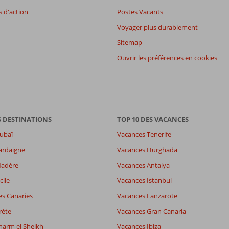
 d'action
Postes Vacants
Voyager plus durablement
Sitemap
Ouvrir les préférences en cookies
S DESTINATIONS
TOP 10 DES VACANCES
ubaï
Vacances Tenerife
ardaigne
Vacances Hurghada
Madère
Vacances Antalya
cile
Vacances Istanbul
es Canaries
Vacances Lanzarote
rète
Vacances Gran Canaria
harm el Sheikh
Vacances Ibiza