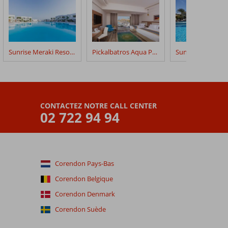
Sunrise Meraki Resort SSH
Pickalbatros Aqua Park
CONTACTEZ NOTRE CALL CENTER
02 722 94 94
Corendon Pays-Bas
Corendon Belgique
Corendon Denmark
Corendon Suède