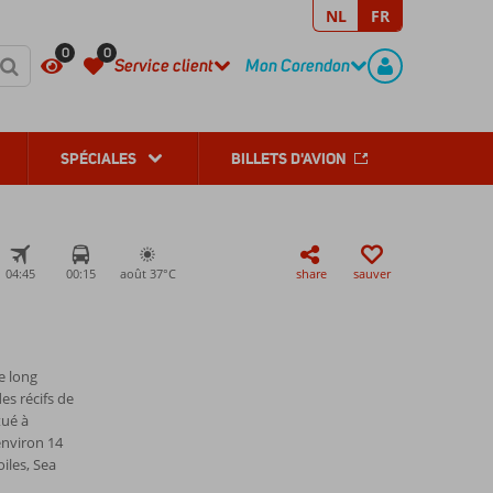
NL
FR
REGISTER
CONTACT
0
0
Service client
Mon Corendon
SPÉCIALES
BILLETS D'AVION
04:45
00:15
août 37°
C
share
sauver
e long
es récifs de
tué à
environ 14
iles, Sea