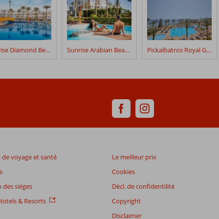
Sunrise Diamond Beach Resort Grand Select
Sunrise Arabian Beach Resort Grand Select
Pickalbatros Royal Grand
de voyage et santé
Le meilleur prix
e
Cookies
 des sièges
Décl. de confidentilité
otels & Resorts
Copyright
Disclaimer