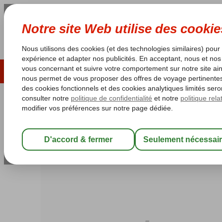
ÉTÉ 2026
LAST MINUTES
S
Les garanties de vacances
Garantie du prix le plu
Egypte
Accueil
Mer Rouge
Sharm el Sheikh
Sharks Bay
Desolle P
Desolle Pyramisa Sea Magic
All Inclusive
-
Hôtel