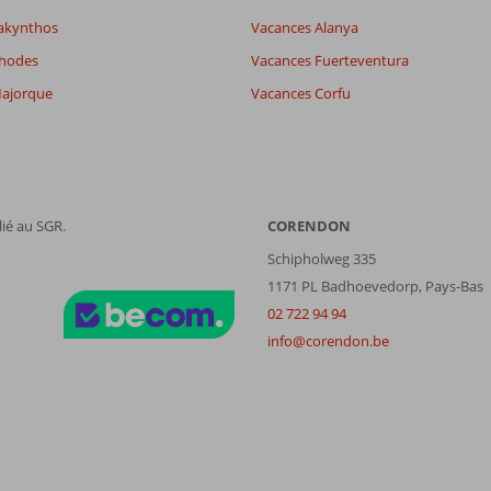
akynthos
Vacances Alanya
Rhodes
Vacances Fuerteventura
ajorque
Vacances Corfu
ié au SGR.
CORENDON
Schipholweg 335
1171 PL Badhoevedorp, Pays-Bas
02 722 94 94
info@corendon.be