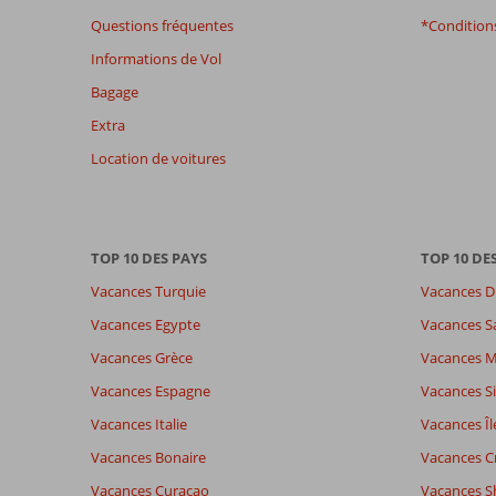
afin
Questions fréquentes
*Conditions
de
Informations de Vol
garantir
la
Bagage
pertinence
Extra
des
avis
Location de voitures
présentés.
En
savoir
plus
TOP 10 DES PAYS
TOP 10 DE
sur
nos
Vacances Turquie
Vacances D
avis.
Vacances Egypte
Vacances S
Vacances Grèce
Vacances 
Vacances Espagne
Vacances Si
Vacances Italie
Vacances Îl
Vacances Bonaire
Vacances C
Vacances Curaçao
Vacances S