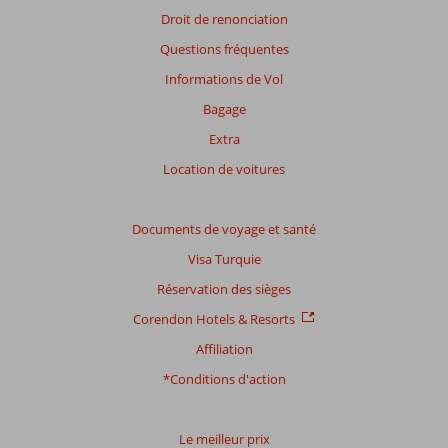
En
Droit de renonciation
savoir
Questions fréquentes
plus
sur
Informations de Vol
nos
Bagage
avis.
Extra
Location de voitures
Documents de voyage et santé
Visa Turquie
Réservation des sièges
Corendon Hotels & Resorts
Affiliation
*Conditions d'action
Le meilleur prix