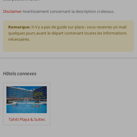
Disclaimer
Avertissement concernant la description ci-dessus.
Remarque:
Il n'y a pas de guide sur place ; vous recevrez un mail
quelques jours avant le départ contenant toutes les informations
nécessaires.
Les
commentaires
sont
écrits
Hôtels connexes
par
nos
clients
après
leur
séjour
dans
Tahiti Playa & Suites
Fergus
Paradis
Park