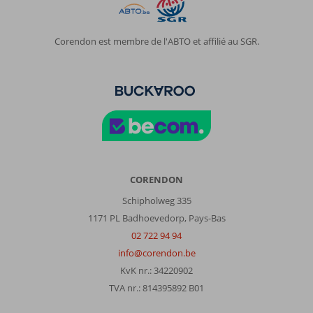
Corendon est membre de l'ABTO et affilié au SGR.
CORENDON
Schipholweg 335
1171 PL Badhoevedorp, Pays-Bas
02 722 94 94
info@corendon.be
KvK nr.: 34220902
TVA nr.: 814395892 B01