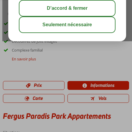
02:40
00:45
août 28°
C
share
sauver
Séjour en studio ou appartement
All inclusive possible
Découvrez de jolis villages
Complexe familial
En savoir plus
Prix
Informations
Carte
Vols
Fergus Paradis Park Appartements