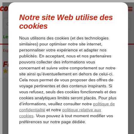
Les garanties de vacances
Espagne
Accueil
Costa Brava
Pineda de Mar
Fergus Paradis Park Appartements
Fergus Paradis Park Appartements
Logement
-
Appartement