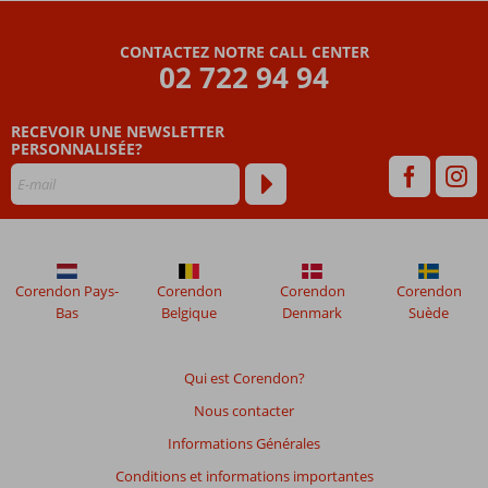
Appartements
CONTACTEZ NOTRE CALL CENTER
Les
02 722 94 94
avis
datant
RECEVOIR UNE NEWSLETTER
de
PERSONNALISÉE?
plus
de
48
mois
ne
sont
plus
Corendon Pays-
Corendon
Corendon
Corendon
affichés
Bas
Belgique
Denmark
Suède
afin
de
garantir
Qui est Corendon?
la
Nous contacter
pertinence
des
Informations Générales
avis
Conditions et informations importantes
présentés.