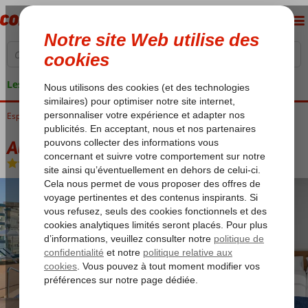
Les garanties de vacances
Espagne
Accueil
Costa del Sol
Torremolinos
AluaSun Lago Rojo
AluaSun Lago Rojo
Chambre et petit déjeuner
-
Hôtel