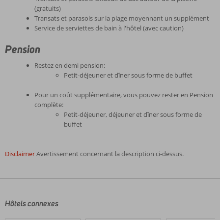
(gratuits)
Transats et parasols sur la plage moyennant un supplément
Service de serviettes de bain à l'hôtel (avec caution)
Pension
Restez en demi pension:
Petit-déjeuner et dîner sous forme de buffet
Pour un coût supplémentaire, vous pouvez rester en Pension
complète:
Petit-déjeuner, déjeuner et dîner sous forme de
buffet
Disclaimer
Avertissement concernant la description ci-dessus.
Les
commentaires
sont
écrits
Hôtels connexes
par