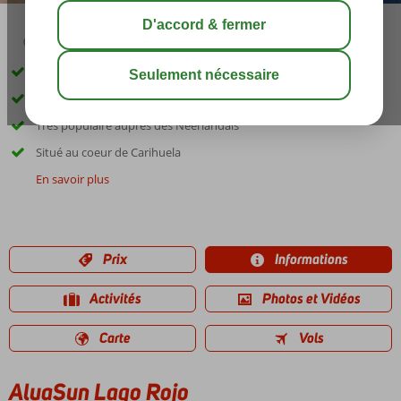
03:00
00:20
août 31°
C
share
sauver
Adultes uniquement : âge minimum 18 ans
Gagnant du trophée de l'Hôtel de l'année
Très populaire auprès des Néerlandais
Situé au coeur de Carihuela
En savoir plus
Prix
Informations
Activités
Photos et Vidéos
Carte
Vols
AluaSun Lago Rojo