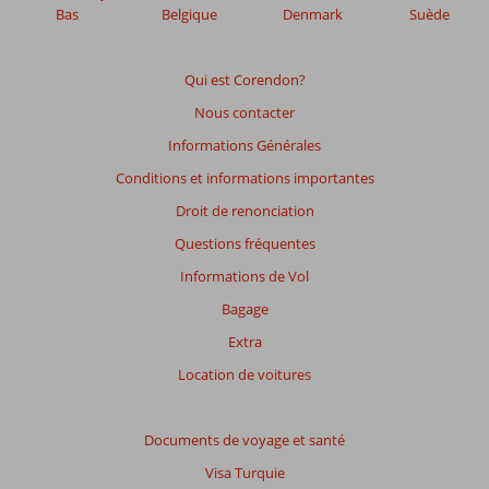
afin
Bas
Belgique
Denmark
Suède
de
garantir
la
Qui est Corendon?
pertinence
Nous contacter
des
avis
Informations Générales
présentés.
Conditions et informations importantes
En
savoir
Droit de renonciation
plus
Questions fréquentes
sur
nos
Informations de Vol
avis.
Bagage
Extra
Location de voitures
Documents de voyage et santé
Visa Turquie