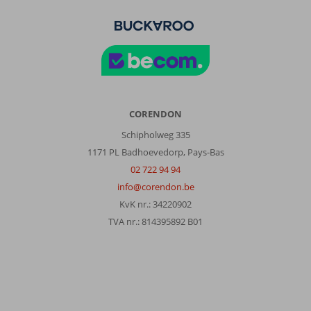
CORENDON
Schipholweg 335
1171 PL Badhoevedorp, Pays-Bas
02 722 94 94
info@corendon.be
KvK nr.: 34220902
TVA nr.: 814395892 B01