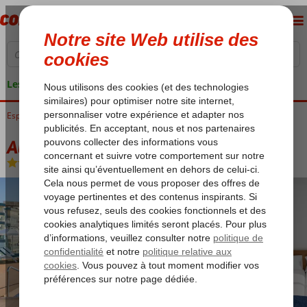
Les garanties de vacances
Espagne
Accueil
Costa del Sol
Torremolinos
AluaSun Lago Rojo
AluaSun Lago Rojo
Chambre et petit déjeuner
-
Hôtel