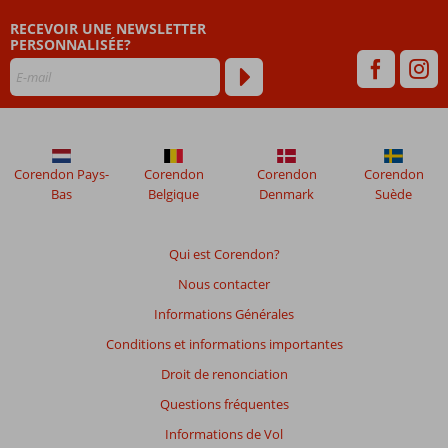
de
RECEVOIR UNE NEWSLETTER
plus
PERSONNALISÉE?
de
48
mois
ne
sont
plus
affichés
Corendon Pays-
Corendon
Corendon
Corendon
afin
Bas
Belgique
Denmark
Suède
de
garantir
la
Qui est Corendon?
pertinence
Nous contacter
des
avis
Informations Générales
présentés.
Conditions et informations importantes
En
savoir
Droit de renonciation
plus
Questions fréquentes
sur
nos
Informations de Vol