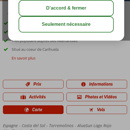
03:00
00:20
août 31°
C
share
sauver
Adultes uniquement : âge minimum 18 ans
Gagnant du trophée de l'Hôtel de l'année
Très populaire auprès des Néerlandais
Situé au coeur de Carihuela
En savoir plus
Prix
Informations
Activités
Photos et Vidéos
Carte
Vols
Espagne
Accueil
Costa del Sol
Torremolinos
AluaSun Lago Rojo