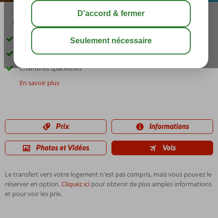
04:20
00:45
août 28°
C
share
sauver
Magnifiques falaises de Los Gigantes
À environ 400 m de la plage de lave noire
Chambres spacieuses
En savoir plus
Prix
Informations
Photos et Vidéos
Vols
Le transfert vers votre logement n'est pas compris, mais vous pouvez le
réserver en option.
Cliquez ici
pour obtenir de plus amples informations
et pour voir les prix.
Les