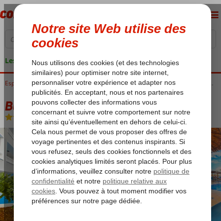
Les garanties de vacances
Accueil
Espagne
Îles Canaries
Tenerife
Puerto de Santiago
Blue Sea Lagos de Cesar
Blue Sea Lagos de Cesar
All Inclusive
-
Hôtel