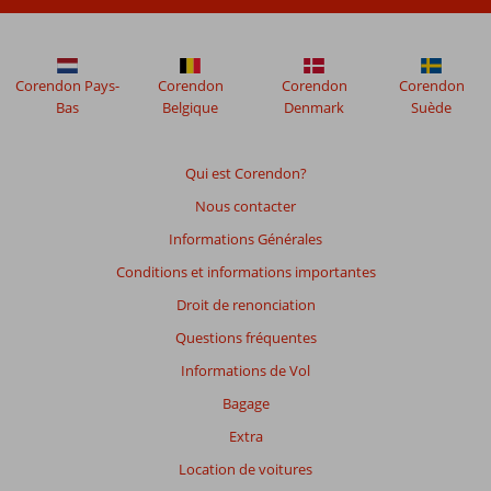
48
mois
ne
sont
Corendon Pays-
Corendon
Corendon
Corendon
plus
Bas
Belgique
Denmark
Suède
affichés
afin
de
Qui est Corendon?
garantir
Nous contacter
la
pertinence
Informations Générales
des
Conditions et informations importantes
avis
présentés.
Droit de renonciation
En
Questions fréquentes
savoir
plus
Informations de Vol
sur
Bagage
nos
avis.
Extra
Location de voitures