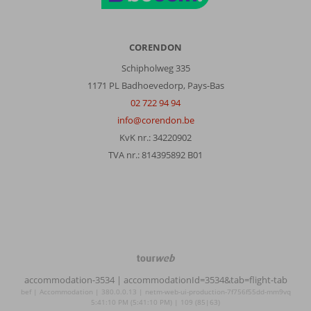
CORENDON
Schipholweg 335
1171 PL Badhoevedorp, Pays-Bas
02 722 94 94
info@corendon.be
KvK nr.: 34220902
TVA nr.: 814395892 B01
TourWeb
©
accommodation-3534
| accommodationId=3534&tab=flight-tab
NetMatch
bef | Accommodation | 380.0.0.13 | netm-web-ui-production-7f756f55dd-mm9vq
5:41:10 PM (5:41:10 PM) | 109 (85|63)