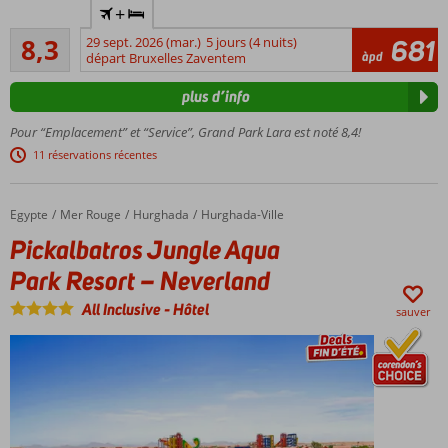
+
familial
Très bon
à Lara
8,3
29 sept. 2026 (mar.)
5 jours (4 nuits)
681
1722
àpd
au
départ Bruxelles Zaventem
commentaires
meilleur
plus d’info
prix
Magnifique
Pour “Emplacement” et “Service”, Grand Park Lara est noté 8,4!
plage de
11 réservations récentes
sable fin
avec
espace
Egypte
Pickalbatros Jungle Aqua Park Resort – Neverland
Accueil
Mer Rouge
Hurghada
Hurghada-Ville
privé
Pickalbatros Jungle Aqua
Chambres
familiales
Park Resort – Neverland
spacieuses
(6
All Inclusive
-
Hôtel
sauver
couchages)
avec 2
chambres
Parc
aquatique
avec 4