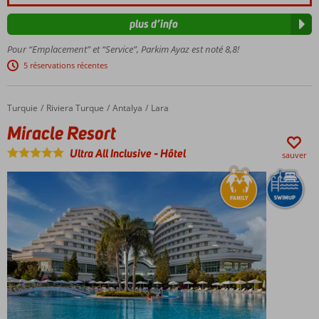
vers la
remous et
plage et le
1 avec des
plus d’info
boulevard
toboggans
Pour “Emplacement” et “Service”, Parkim Ayaz est noté 8,8!
4
bars
5 réservations récentes
Turquie
Miracle Resort
Accueil
Riviera Turque
Antalya
Lara
Miracle Resort
Ultra All Inclusive
-
Hôtel
sauver