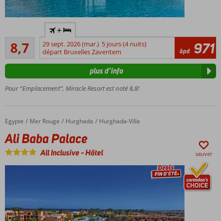
Hôtel de
+
standing
Recommandé
très prisé
8,7
29 sept. 2026 (mar.)
5 jours (4 nuits)
971
744
àpd
sur la
départ Bruxelles Zaventem
commentaires
promenade
plus d’info
de Lara
Accès
Pour “Emplacement”, Miracle Resort est noté 8,8!
direct
à la
plage
Egypte
Ali Baba Palace
Accueil
Mer Rouge
Hurghada
Hurghada-Ville
de
sable
Ali Baba Palace
fin
All Inclusive
-
Hôtel
avec
sauver
un
grand
espace
privé
4
restaurants