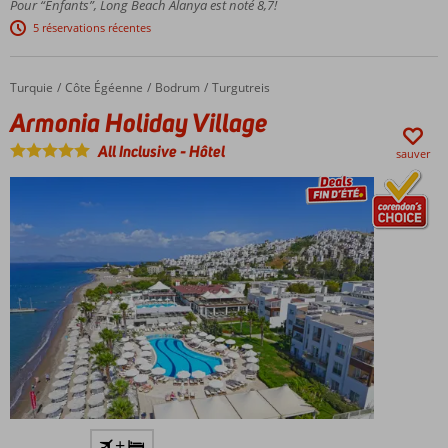
Pour “Enfants”, Long Beach Alanya est noté 8,7!
activités et
5 réservations récentes
animations
pour petits
et grands
Turquie
Armonia Holiday Village
Accueil
Côte Égéenne
Bodrum
Turgutreis
Petite fête
Armonia Holiday Village
foraine et
parc
All Inclusive
-
Hôtel
sauver
aquatique
pour les
enfants
Villas de
luxe
possibles
Hôtel
+