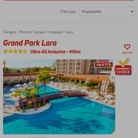
Trier par:
Turquie
Grand Park Lara
Accueil
Riviera Turque
Antalya
Lara
Grand Park Lara
Ultra All Inclusive
-
Hôtel
sauver
Hôtel