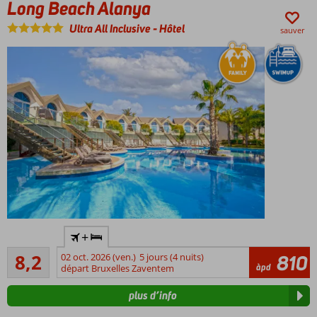
Long Beach Alanya
Les plages
de Cherso
Ultra All Inclusive
-
Hôtel
sauver
et de Star
Beach
sont
également
accessibles
à pied
Mini parc
aquatique
avec 2
toboggans
et espace
enfants
Chambres
Hôtel
confortables
+
familial
(familiales)
Très bon
de
8,2
02 oct. 2026 (ven.)
5 jours (4 nuits)
810
645
àpd
luxe
départ Bruxelles Zaventem
commentaires
sur la
plus d’info
plage
Nombreuses