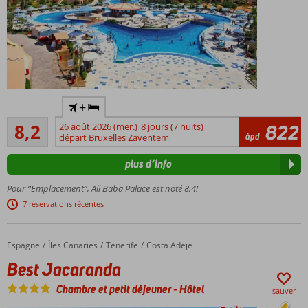
à la carte
pour tous
les goûts
Suites
familiales
pouvant
accueillir
Accès
jusqu'à 6
+
illimité
personnes
Très bon
gratuit au
8,2
26 août 2026 (mer.)
8 jours (7 nuits)
822
587
Parc
àpd
parc
départ Bruxelles Zaventem
commentaires
aquatique,
aquatique
plus d’info
mini-club,
Possibilité
cinéma et
de
Pour “Emplacement”, Ali Baba Palace est noté 8,4!
bien plus
chambres
encore
7 réservations récentes
familiales
Vous
pouvez
Espagne
Best Jacaranda
Accueil
Îles Canaries
Tenerife
Costa Adeje
même
Best Jacaranda
y faire
du
Chambre et petit déjeuner
-
Hôtel
sauver
patin !