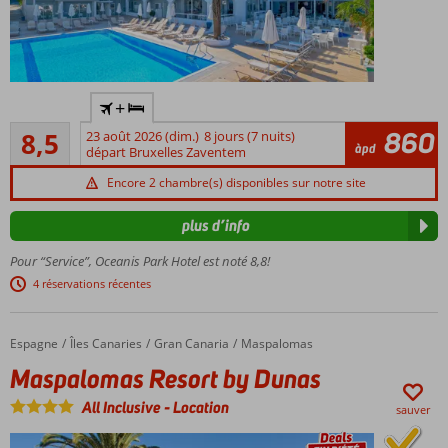
Hébergement
+
avec un
Recommandé
certificat de
860
8,5
23 août 2026 (dim.)
8 jours (7 nuits)
762
àpd
durabilité
départ Bruxelles Zaventem
commentaires
reconnu par
Encore 2 chambre(s) disponibles sur notre site
le GSTC
Près
plus d’info
de la
plage
Pour “Service”, Oceanis Park Hotel est noté 8,8!
et du
4 réservations récentes
centre
d'Ixia
Restaurants
Espagne
Maspalomas Resort by Dunas
Accueil
Îles Canaries
Gran Canaria
Maspalomas
et magasins
Maspalomas Resort by Dunas
accessibles
à pied
All Inclusive
-
Location
sauver
Restaurant
buffet