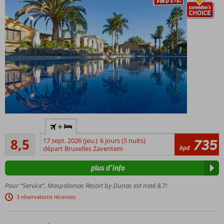
avec show
cooking
Séjournez
en
formule
Tout
Inclus
Hébergement
+
avec un
Recommandé
certificat de
8,5
17 sept. 2026 (jeu.)
6 jours (5 nuits)
735
1374
àpd
durabilité
départ Bruxelles Zaventem
commentaires
reconnu par
plus d’info
le GSTC
Station
Pour “Service”, Maspalomas Resort by Dunas est noté 8,7!
balnéaire
3 réservations récentes
populaire,
de
qualité,