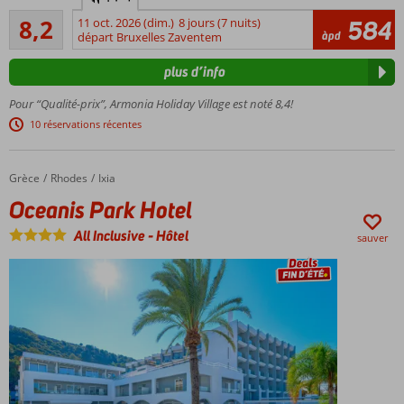
moderne et
Très bon
luxueux
8,2
11 oct. 2026 (dim.)
8 jours (7 nuits)
584
140
àpd
directement
départ Bruxelles Zaventem
commentaires
sur la plage
plus d’info
3
restaurants
Pour “Qualité-prix”, Armonia Holiday Village est noté 8,4!
à la carte
10 réservations récentes
Activités
agréables
pour
Grèce
Oceanis Park Hotel
Accueil
Rhodes
Ixia
petits et
Oceanis Park Hotel
grands
All Inclusive
-
Hôtel
sauver