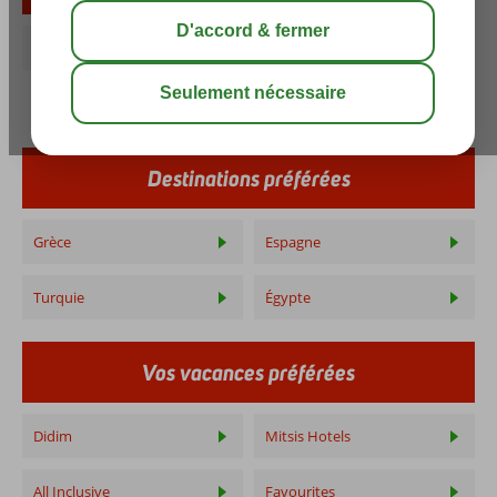
Mai-juin
Juilliet-août
Septembre
Destinations préférées
Grèce
Espagne
Turquie
Égypte
Vos vacances préférées
Didim
Mitsis Hotels
All Inclusive
Favourites