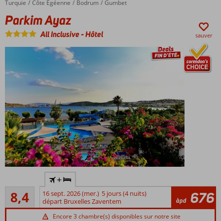
Turquie
Parkim Ayaz
Accueil
Côte Égéenne
Bodrum
Gumbet
avec une
Parkim Ayaz
bonne
formule
All Inclusive
-
Hôtel
sauver
Tout
Inclus
Splash
park,
aire
de
jeux,
mini
club
et
mini
disco
Bungalows
2 ou 3
Directement
+
pièces
à la plage
Très bon
Service de
8,4
16 sept. 2026 (mer.)
5 jours (4 nuits)
676
2 piscines,
619
àpd
départ Bruxelles Zaventem
navette
1 avec
commentaires
gratuit
bain à
Encore 3 chambre(s) disponibles sur notre site