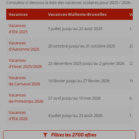
Consultez ci dessous la liste des vacances scolaires pour 2025 / 2026.
Vacances
Vacances Wallonie‑Bruxelles
Vaca
Vacances
5 juillet jusqu'au 22 août 2025
1 jui
d'Été 2025
Vacances
20 octobre jusqu'au 31 octobre 2025
27 o
d'Automne 2025
Vacances
22 décembre 2025 jusqu'au 2 janvier 2026
22 dé
d'Hiver 2025/2026
Vacances
16 février jusqu'au 27 février 2026
16 fé
de Carnaval 2026
Vacances
27 avril jusqu'au 10 mai 2026
6 avr
de Printemps 2026
Vacances
4 juillet jusqu'au 23 août 2026
1 jui
d'Été 2026
Filtrez les 2700 offres