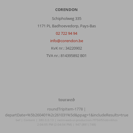
CORENDON
Schipholweg 335
1171 PL Badhoevedorp, Pays-Bas
02 722 94 94
info@corendon.be
KvK nr.: 34220902
TVA nr.: 814395892 B01
TourWeb
©
roundTripItem-1778
|
NetMatch
departDate=%5b260401%2c261031%5d&ppag=1&includeResults=true
bef | Content | 380.0.0.13 | netm-web-ui-production-7f756f55dd-n6hzs
2:04:05 PM (2:04:04 PM) | 947 (881|748)