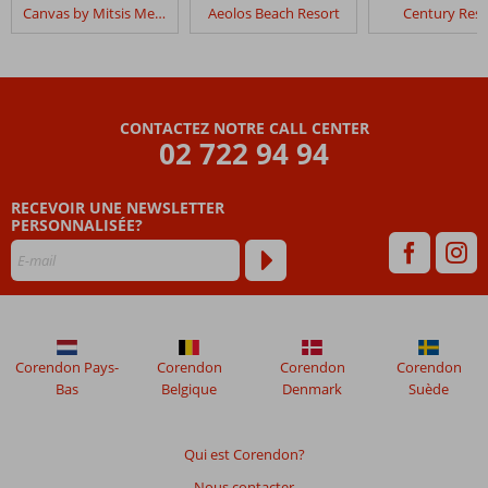
dans
Canvas by Mitsis Messonghi
Aeolos Beach Resort
Century Reso
Canvas
by
Mitsis
Belvedere
CONTACTEZ NOTRE CALL CENTER
Les
02 722 94 94
avis
datant
RECEVOIR UNE NEWSLETTER
de
PERSONNALISÉE?
plus
de
48
mois
ne
sont
plus
Corendon Pays-
Corendon
Corendon
Corendon
affichés
Bas
Belgique
Denmark
Suède
afin
de
garantir
Qui est Corendon?
la
Nous contacter