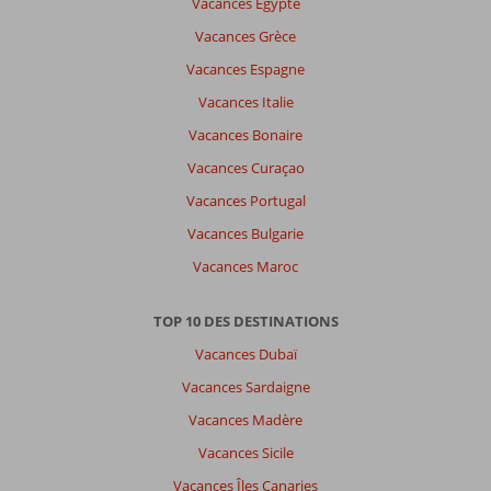
Vacances Egypte
Antho
8,0
Vacances Grèce
Belgie
En couple
,
Vacances Espagne
04 juin 2026
Vacances Italie
Vacances Bonaire
À
Vacances Curaçao
propos
de
Vacances Portugal
Benitses:
Vacances Bulgarie
Une
Vacances Maroc
destination
qui
vaut
TOP 10 DES DESTINATIONS
la
Vacances Dubaï
peine.
La
Vacances Sardaigne
découverte
Vacances Madère
de
la
Vacances Sicile
vieille
Vacances Îles Canaries
ville