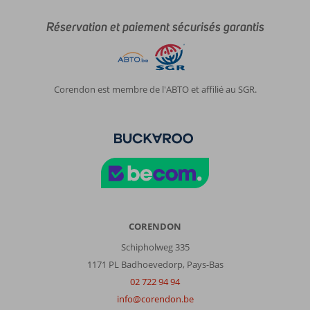
atout.
Réservation et paiement sécurisés garantis
Impression générale
8
Manger
7
Emplacement
7
Chambres
7
Service
7
Enfants
-
Qualité-prix
7
Qualité-wifi
7
Corendon est membre de l'ABTO et affilié au SGR.
Didier
7,0
Belgie
En couple
,
05 octobre 2025
À
propos
CORENDON
de
Benitses:
Schipholweg 335
1
1171 PL Badhoevedorp, Pays-Bas
semaine
02 722 94 94
à
info@corendon.be
Corfou,