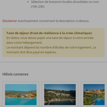
Sélection de boissons locales alcoolisées ou non
(10h-23h)
Disclaimer
Avertissement concernant la description ci-dessus.
Taxe de séjour (Frais de résilience à la crise climatique)
En Grèce, vous devez payer une taxe de séjour à votre arrivée
dans votre hébergement.
Le montant dépend du nombre d'étoiles de votre logement. Le
montant doit être payé en espèces.
Les
commentaires
sont
écrits
Hôtels connexes
par
nos
clients
après
leur
séjour