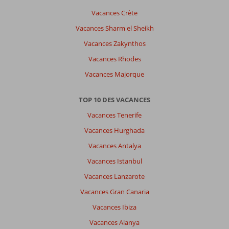
de
Vacances Crète
Corfou
Vacances Sharm el Sheikh
en
scooter.
Vacances Zakynthos
Les
Vacances Rhodes
îles
de
Vacances Majorque
Paxos
et
TOP 10 DES VACANCES
Antipaxos
un
Vacances Tenerife
petit
Vacances Hurghada
paradis
sur
Vacances Antalya
terre
Vacances Istanbul
À
Vacances Lanzarote
propos
Vacances Gran Canaria
de
Canvas
Vacances Ibiza
by
Vacances Alanya
Mitsis