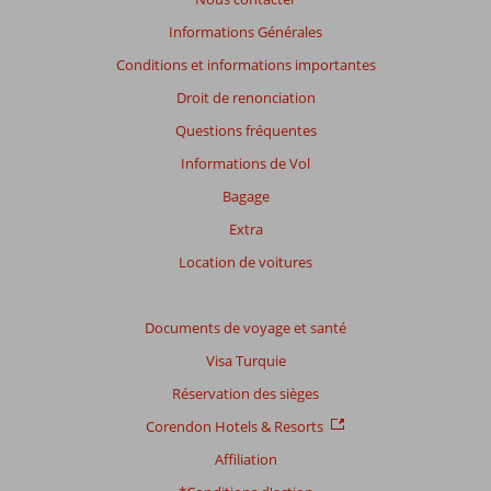
pertinence
des
Informations Générales
avis
Conditions et informations importantes
présentés.
En
Droit de renonciation
savoir
Questions fréquentes
plus
sur
Informations de Vol
nos
Bagage
avis.
Extra
Note
Location de voitures
totale
Basé
Documents de voyage et santé
sur:
Visa Turquie
25
commentaires
Réservation des sièges
Corendon Hotels & Resorts
Affiliation
Distribution
des votes