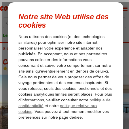
Les garanties de vacances
Grèce
Accueil
Corfu
Benitses
Canvas by Mitsis Belvedere
Canvas by Mitsis Belvedere
All Inclusive
-
Hôtel