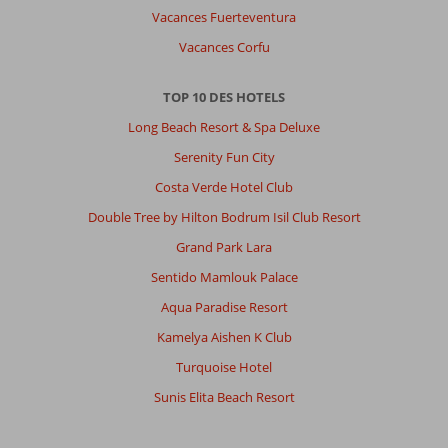
Belvedere:
Vacances Fuerteventura
Rapport
Vacances Corfu
qualité
prix
bien.
TOP 10 DES HOTELS
Propreté
Long Beach Resort & Spa Deluxe
et
professionnalisme
Serenity Fun City
du
Costa Verde Hotel Club
personnel
impeccable
Double Tree by Hilton Bodrum Isil Club Resort
Les
Grand Park Lara
jeux
de
Sentido Mamlouk Palace
piscine
Aqua Paradise Resort
types
matelas
Kamelya Aishen K Club
gonflables
Turquoise Hotel
et
autres
Sunis Elita Beach Resort
sont
un