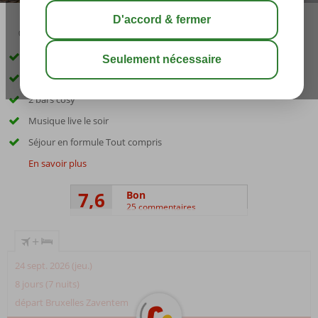
02:50
00:45
août 31°
C
share
sauver
Situé près de Benitses
Profitez de la vue sur mer
2 bars cosy
Musique live le soir
Séjour en formule Tout compris
En savoir plus
7,6
Bon
25 commentaires
+
24 sept. 2026 (jeu.)
8 jours (7 nuits)
départ Bruxelles Zaventem