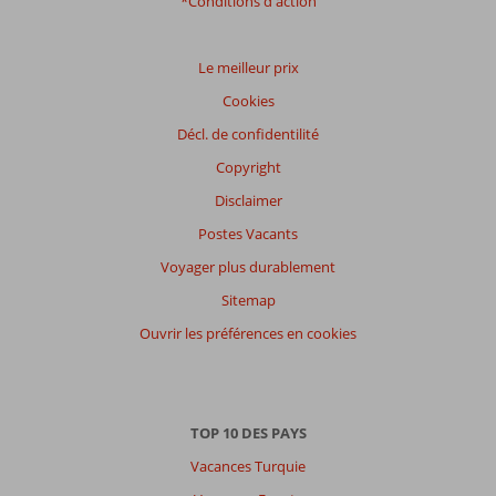
*Conditions d'action
Impression générale
7,6
Manger
6,7
Emplacement
7,3
Chambres
7,4
Service
8,2
Enfants
6,0
Le meilleur prix
Qualité-prix
7,6
Qualité-wifi
7,9
Cookies
Décl. de confidentilité
Expériences
de
Copyright
nos
clients
Disclaimer
Langue
Postes Vacants
Français (4)
Voyager plus durablement
Filtrer
Sitemap
par
participants
Ouvrir les préférences en cookies
Tous
Trier
par
TOP 10 DES PAYS
datum (nieuw > oud)
Vacances Turquie