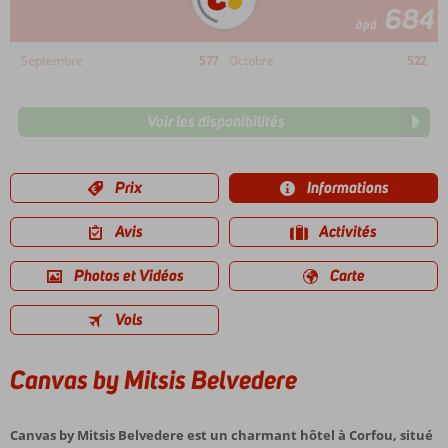
684
àpd
Septembre
577
Octobre
522
Voir les disponibilités
Prix
Informations
Avis
Activités
Photos et Vidéos
Carte
Vols
Canvas by Mitsis Belvedere
Canvas by Mitsis Belvedere est un charmant hôtel à Corfou, situé