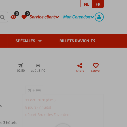
NL
FR
REGISTER
CONTACT
0
0
Service client
Mon Corendon
SPÉCIALES
BILLETS D'AVION
02:50
août 31°
C
share
sauver
+
11 oct. 2026 (dim.)
s
8 jours (7 nuits)
départ Bruxelles Zaventem
s 3 hôtels