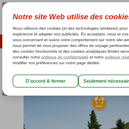
ÉTÉ 2026
LAST MINUTES
S
Les garanties de vacances
Garantie du prix le plu
Grèce
Accueil
Corfu
Dassia
Grecotel LUXME Daphnila Bay
Grecotel LUXME Daphnila Bay
All Inclusive
-
Hôtel