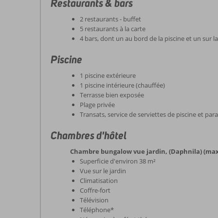
Restaurants & bars
2 restaurants - buffet
5 restaurants à la carte
4 bars, dont un au bord de la piscine et un sur l
Piscine
1 piscine extérieure
1 piscine intérieure (chauffée)
Terrasse bien exposée
Plage privée
Transats, service de serviettes de piscine et para
Chambres d'hôtel
Chambre bungalow vue jardin, (Daphnila) (max
Superficie d'environ 38 m²
Vue sur le jardin
Climatisation
Coffre-fort
Télévision
Téléphone*