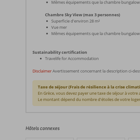
Mêmes équipements que la chambre bungalow 
Chambre Sky View (max 3 personnes)
Superficie d'environ 28 m²
Vue mer
Mêmes équipements que la chambre bungalow 
Sustainability certification
Travelife for Accommodation
Disclaimer
Avertissement concernant la description ci-des
Taxe de séjour (Frais de résilience à la crise climat
En Grèce, vous devez payer une taxe de séjour à votre
Le montant dépend du nombre d'étoiles de votre logem
Les
commentaires
sont
écrits
Hôtels connexes
par