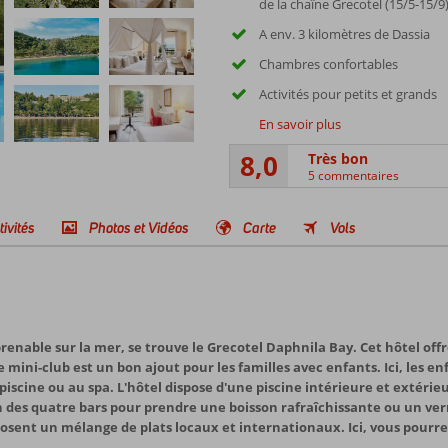
de la chaîne Grecotel (15/5-15/9
A env. 3 kilomètres de Dassia
Chambres confortables
Activités pour petits et grands
En savoir plus
8,0
Très bon
5 commentaires
tivités
Photos et Vidéos
Carte
Vols
enable sur la mer, se trouve le Grecotel Daphnila Bay. Cet hôtel offr
Le mini-club est un bon ajout pour les familles avec enfants. Ici, les 
iscine ou au spa. L'hôtel dispose d'une piscine intérieure et extérieur
des quatre bars pour prendre une boisson rafraîchissante ou un verr
osent un mélange de plats locaux et internationaux. Ici, vous pourrez