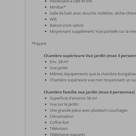
Nécessaire à café et thé
Minibar*
Salle de bain avec douche, toilettes, sèche-chev
Wifi
Balcon (coin salon)
Moyennant supplément; Vue partielle sur la me
*Payant
Chambre supérieure Vue jardin (max 3 person
Env. 28 m²
Vue jardin
Mêmes équipements que la chambre bungalow
Chambre supérieure vue mer moyennant un s
Chambre famille vue jardin (max 6 personnes)
Superficie d'environ 56 m²
Vue sur le jardin
Une grande pièce avec plusieurs couchages
Climatisation
Coffre-fort
Télévision
Téléphone (payant)