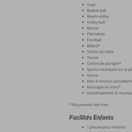
Yoga
Basket-ball
Beach-volley
Volley-ball
Boccia
Fléchettes
Football
Billard*
Tennis de table
Tennis
Centre de plongée*
Sports nautiques sur la p
Sauna
Bain à remous (actuelleme
Massages et soins*
Divertissement et musique
* Moyennant des frais
Facilités Enfants
1 piscine pour enfants