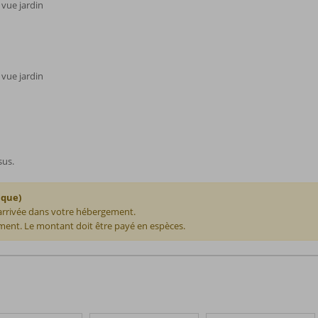
vue jardin
vue jardin
sus.
ique)
 arrivée dans votre hébergement.
ent. Le montant doit être payé en espèces.