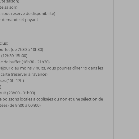
ute saison)
te saison)
 sous réserve de disponibilité)
sur demande et payant
clus:
buffet (de 7h30 à 10h30)
t (12h30-15h00)
e de buffet (18h30 - 21h30)
éjour d'au moins 7 nuits, vous pourrez dîner 1x dans les
 carte (réserver à l'avance)
rses (15h-17h)
)
nuit (23h00 - 01h00)
e boissons locales alcoolisées ou non et une sélection de
tées (de 9h00 à 00h00)