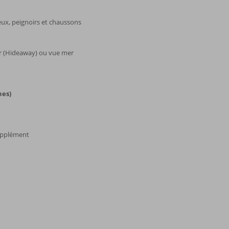
eux, peignoirs et chaussons
r (Hideaway) ou vue mer
nes)
upplément