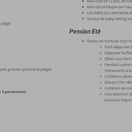
Mini-club (4-12 ans, en ha
Mini-discothèque (en hau
Lits bébé (sur demande et
Service de baby-sitting 
a plage
Pension Eté
Restez en formule Tout in
Petit-déjeuner 
Déjeuner buffe
Dîner sous form
Pendant votre s
sols gratuits (piscine et plage)
restaurants à la
Collations dive
Glaces (10h-18h
Collation de mi
 3 personnes)
Une sélection d
boissons impor