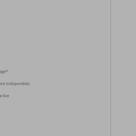
lage*
nt indisponible)
 live