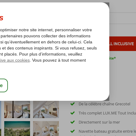
OLEIL D'HIVER
VACANCES AU SOLEIL
ALL INCLUSIVE
s bas*
Pas de surcharge carburant
Annulation gratuite*
De la célèbre chaîne Grecotel
Très complet LUX.ME Tout Inclu
Directement sur la mer
Navette bateau gratuite entre le