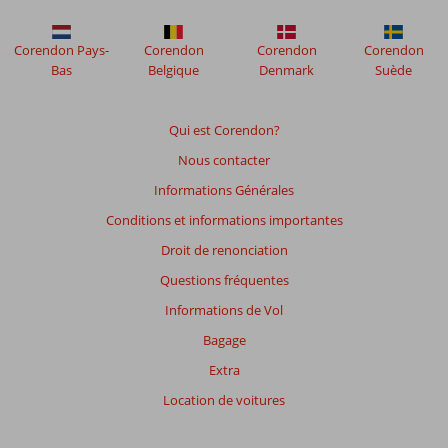
ne
sont
plus
Corendon Pays-
Corendon
Corendon
Corendon
affichés
Bas
Belgique
Denmark
Suède
afin
de
garantir
Qui est Corendon?
la
Nous contacter
pertinence
des
Informations Générales
avis
Conditions et informations importantes
présentés.
En
Droit de renonciation
savoir
Questions fréquentes
plus
sur
Informations de Vol
nos
Bagage
avis.
Extra
Note
Location de voitures
totale