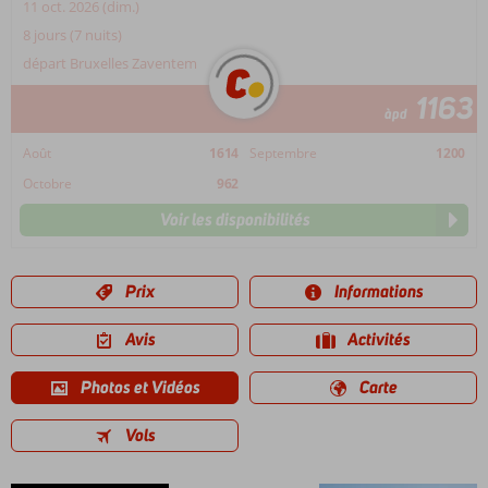
11 oct. 2026 (dim.)
8 jours (7 nuits)
départ Bruxelles Zaventem
1163
àpd
Août
1614
Septembre
1200
Octobre
962
Voir les disponibilités
Prix
Informations
Avis
Activités
Photos et Vidéos
Carte
Vols