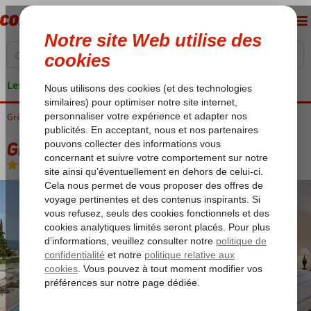
Les garanties de vacances
Grèce
Accueil
Corfu
Dassia
Grecotel LUXME Daphnila Bay
Grecotel LUXME Daphnila Bay
All Inclusive
-
Hôtel