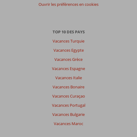
participants
Ouvrir les préférences en cookies
Tous
Trier
par
TOP 10 DES PAYS
datum (nieuw > oud)
Vacances Turquie
Vacances Egypte
Anonyme
8,0
Vacances Grèce
Belgie
Famille avec jeunes enfant (s)
Vacances Espagne
,
10 juillet 2025
Vacances Italie
Vacances Bonaire
À
Vacances Curaçao
propos
de
Vacances Portugal
Dassia:
Vacances Bulgarie
Daphnila
Vacances Maroc
bay
is
beautiful,