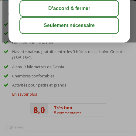
02:50
août 31°
C
share
sauver
De la célèbre chaîne Grecotel
Très complet LUX.ME Tout Inclus
Directement sur la mer
Navette bateau gratuite entre les 3 hôtels de la chaîne Grecotel
(15/5-15/9)
A env. 3 kilomètres de Dassia
Chambres confortables
Activités pour petits et grands
En savoir plus
8,0
Très bon
5 commentaires
+