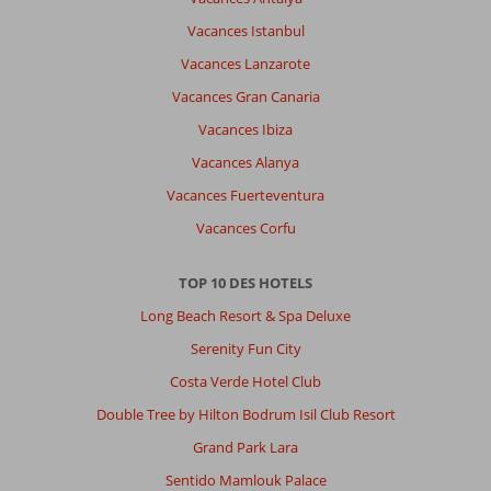
Bay:
Vacances Istanbul
Very
crowded
Vacances Lanzarote
in
Vacances Gran Canaria
the
middle
Vacances Ibiza
July,
Vacances Alanya
over
capacity.
Vacances Fuerteventura
Rather
Vacances Corfu
old
hotel
with
TOP 10 DES HOTELS
beautiful
Long Beach Resort & Spa Deluxe
view
and
Serenity Fun City
garden
Costa Verde Hotel Club
and
beach
Double Tree by Hilton Bodrum Isil Club Resort
access.
Grand Park Lara
Located
downhill,
Sentido Mamlouk Palace