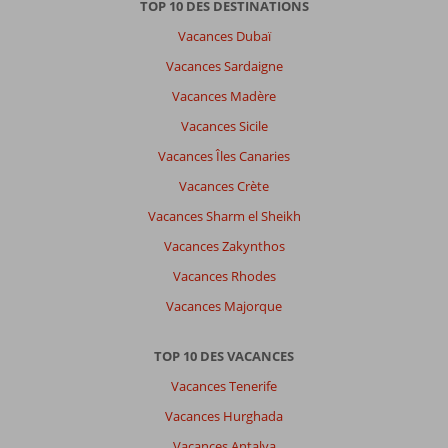
TOP 10 DES DESTINATIONS
but
Vacances Dubaï
nowhere
to
Vacances Sardaigne
walk
Vacances Madère
around.
You
Vacances Sicile
need
Vacances Îles Canaries
a
car
Vacances Crète
or
Vacances Sharm el Sheikh
a
boat
Vacances Zakynthos
to
Vacances Rhodes
get
elsewhere
Vacances Majorque
À
TOP 10 DES VACANCES
propos
de
Vacances Tenerife
Grecotel
Vacances Hurghada
LUXME
Daphnila
Vacances Antalya