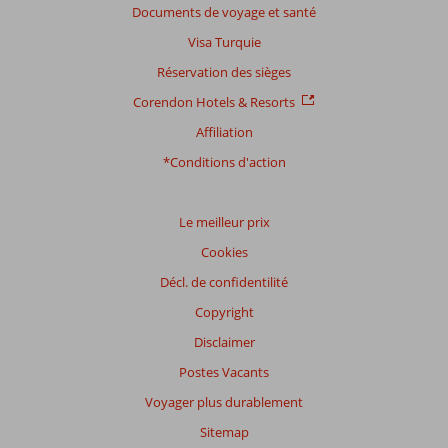
Basé
Documents de voyage et santé
sur:
Visa Turquie
5
commentaires
Réservation des sièges
Corendon Hotels & Resorts
Affiliation
Distribution
des votes
*Conditions d'action
Impression générale
8,0
Manger
7,8
Emplacement
8,4
Chambres
6,2
Service
8,6
Enfants
7,7
Le meilleur prix
Qualité-prix
6,4
Qualité-wifi
5,8
Cookies
Décl. de confidentilité
Expériences
de
Copyright
nos
clients
Disclaimer
Langue
Postes Vacants
Français (1)
Voyager plus durablement
Filtrer
Sitemap
par