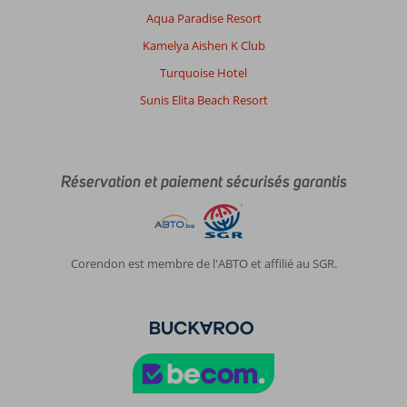
you
Aqua Paradise Resort
have
to
Kamelya Aishen K Club
be
Turquoise Hotel
very
fit
Sunis Elita Beach Resort
to
climb
that
hill
Réservation et paiement sécurisés garantis
a
few
times
a
day.
Corendon est membre de l'ABTO et affilié au SGR.
Food
at
buffet
is
average.
Other
restaurants
are