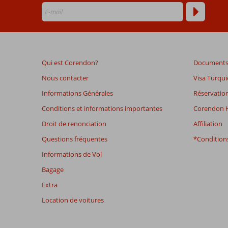
Les
avis
datant
de
plus
Qui est Corendon?
Documents 
de
48
Nous contacter
Visa Turqui
mois
Informations Générales
Réservation
ne
sont
Conditions et informations importantes
Corendon H
plus
Droit de renonciation
Affiliation
affichés
afin
Questions fréquentes
*Conditions
de
Informations de Vol
garantir
la
Bagage
pertinence
Extra
des
avis
Location de voitures
présentés.
En
savoir