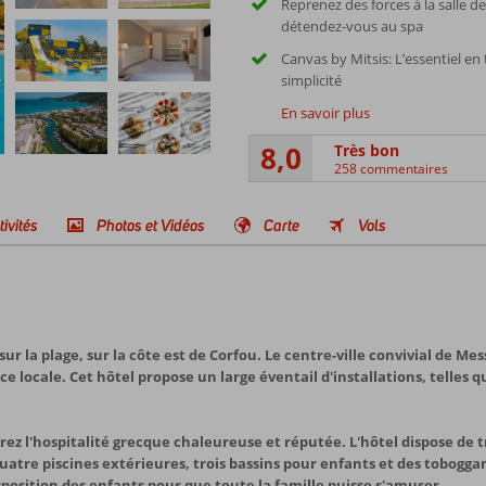
Reprenez des forces à la salle de
détendez-vous au spa
Canvas by Mitsis: L’essentiel en
simplicité
En savoir plus
8,0
Très bon
258 commentaires
tivités
Photos et Vidéos
Carte
Vols
r la plage, sur la côte est de Corfou. Le centre-ville convivial de Me
locale. Cet hôtel propose un large éventail d'installations, telles que
rez l'hospitalité grecque chaleureuse et réputée. L'hôtel dispose de t
uatre piscines extérieures, trois bassins pour enfants et des tobogga
position des enfants pour que toute la famille puisse s'amuser.