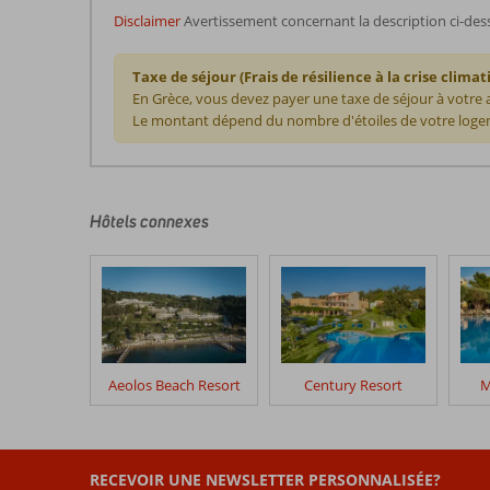
Disclaimer
Avertissement concernant la description ci-des
Taxe de séjour (Frais de résilience à la crise climat
En Grèce, vous devez payer une taxe de séjour à votre
Le montant dépend du nombre d'étoiles de votre logem
Les
commentaires
sont
écrits
Hôtels connexes
par
nos
clients
après
leur
séjour
dans
Aeolos Beach Resort
Century Resort
M
Canvas
by
Mitsis
Messonghi
RECEVOIR UNE NEWSLETTER PERSONNALISÉE?