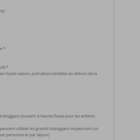
nt)
e *
uté *
n haute saison, animations limitées en dehors de la
toboggans (ouverts à heures fixes) pour les enfants
s peuvent utiliser les grands toboggans moyennant un
ar personne et par séjour)