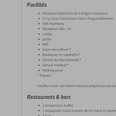
Facilités
Plusieurs bâtiments de 5 étages maximum
Il n'y a pas d'ascenseur dans chaque bâtiment
968 chambres
Réception 24h / 24
Lobby
Jardin
Wifi
Salon de coiffure *
Boutiques et supérette *
Service de blanchisserie *
Service médical *
Parking privé
* Payant
Veuillez noter: cet hôtel n'est pas adapté aux perso
Restaurants & bars
2 restaurants buffet
1 restaurant snack (ouvert de mi mai à mi sept
3 bars