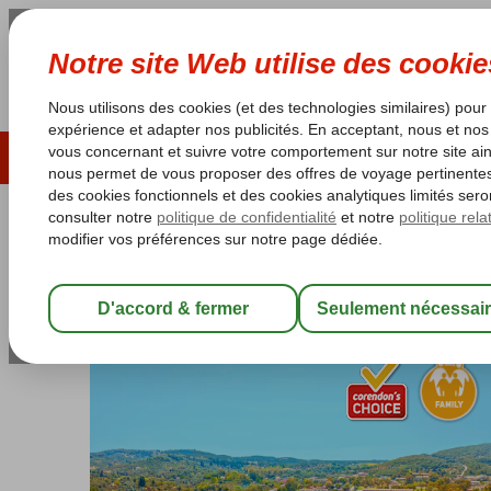
ÉTÉ 2026
LAST MINUTES
S
Les garanties de vacances
Garantie du prix le plu
Grèce
Accueil
Corfu
Messonghi
Canvas by Mitsis Messonghi
Canvas by Mitsis Messonghi
All Inclusive
-
Hôtel