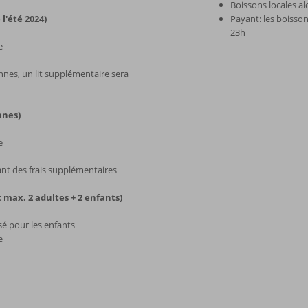
Boissons locales al
l'été 2024)
Payant: les boisso
23h
e
nes, un lit supplémentaire sera
nnes)
e
nt des frais supplémentaires
max. 2 adultes + 2 enfants)
é pour les enfants
e