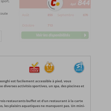
844
 sport,
àpd
 toute
Août
859
Septembre
670
Octobre
713
Voir les disponibilités
ssonghi est facilement accessible à pied, vous
 diverses activités sportives, un spa, des piscines et
rois restaurants buffet et d'un restaurant à la carte
ns, les plaisirs aquatiques ne manquent pas. Un mini-