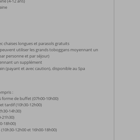
ine (4-12 ans)
aine
c chaises longues et parasols gratuits
s peuvent utiliser les grands toboggans moyennant un
ar personne et par séjour)
oyennant un supplément
ain (payant et avec caution), disponible au Spa
mpris :
s forme de buffet (07h00-10h00)
et tardif (10h30-12h00)
2h30-14h30)
0-21h30)
00-18h00)
ts (10h30-12h00 et 16h00-18h00)