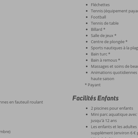
Fléchettes
Tennis (équipement paya
Football
Tennis de table
Billard *
Salle de jeux *
Centre de plongée *
Sports nautiques à la plag
Bain turc *
Bain à remous *
Massages et soins de bea
Animations quotidiennes e
haute saison
* Payant
Facilités Enfants
nnes en fauteuil roulant
2 piscines pour enfants
Mini parc aquatique avec 
jusqu'à 12 ans
Les enfants et les adulte
embre)
supplément (environ 6 € p