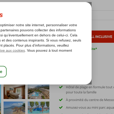
OLEIL D'HIVER
VACANCES AU SOLEIL
ALL INCLUSIVE
s bas*
Pas de surcharge carburant
Annulation gratuite*
Hôtel de plage en formule tout
pour toute la famille
À proximité du centre de Mess
Amusez-vous au mini parc aqua