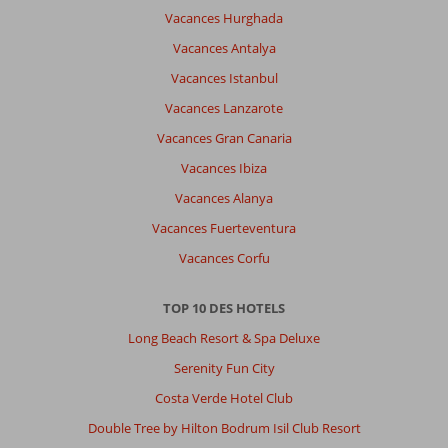
des
Vacances Hurghada
quads,
des
Vacances Antalya
camions
Vacances Istanbul
,
des
Vacances Lanzarote
motos,
Vacances Gran Canaria
etc...
Vacances Ibiza
Impression générale
7
Manger
-
Vacances Alanya
Emplacement
6
Chambres
7
Service
7
Enfants
-
Vacances Fuerteventura
Qualité-prix
7
Qualité-wifi
10
Vacances Corfu
TOP 10 DES HOTELS
Long Beach Resort & Spa Deluxe
Serenity Fun City
Costa Verde Hotel Club
Double Tree by Hilton Bodrum Isil Club Resort