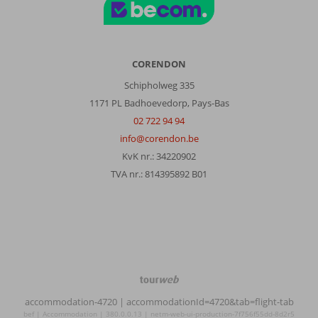
CORENDON
Schipholweg 335
1171 PL Badhoevedorp, Pays-Bas
02 722 94 94
info@corendon.be
KvK nr.: 34220902
TVA nr.: 814395892 B01
TourWeb
©
accommodation-4720
| accommodationId=4720&tab=flight-tab
NetMatch
bef | Accommodation | 380.0.0.13 | netm-web-ui-production-7f756f55dd-8d2r5