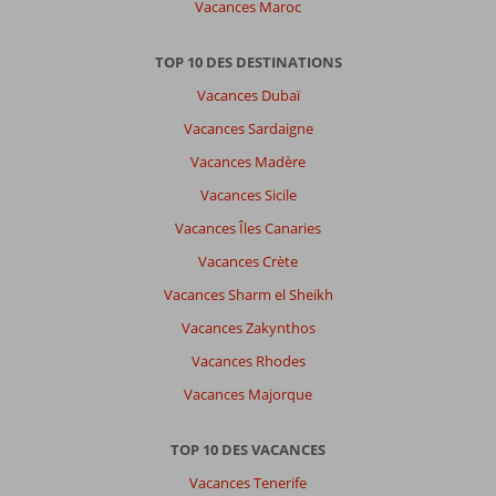
Vacances Maroc
La
Crête
et
TOP 10 DES DESTINATIONS
Kos,
Vacances Dubaï
ile
assez
Vacances Sardaigne
sale
Vacances Madère
!!!
Vacances Sicile
À
Vacances Îles Canaries
propos
de
Vacances Crète
Filippas
Vacances Sharm el Sheikh
Appartements:
Familial
Vacances Zakynthos
mais
Vacances Rhodes
la
situation
Vacances Majorque
trop
dans
TOP 10 DES VACANCES
les
bruits
Vacances Tenerife