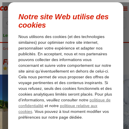
Les garanties de vacances
Grèce
Accueil
Corfu
Gouvia
Filippas Appartements
Filippas Appartements
Logement
-
Appartement