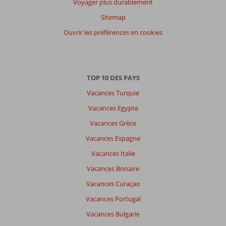
par
Voyager plus durablement
participants
Sitemap
Tous
Ouvrir les préférences en cookies
Trier
par
datum (nieuw > oud)
TOP 10 DES PAYS
Vacances Turquie
Anonyme
7,0
Belgie
Vacances Egypte
Voyage solo
,
Vacances Grèce
25 septembre 2025
Vacances Espagne
Vacances Italie
À
propos
Vacances Bonaire
de
Vacances Curaçao
Gouvia:
Vacances Portugal
En
comparaison
Vacances Bulgarie
avec