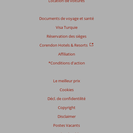
Location de voitures
Basé
sur:
89
Documents de voyage et santé
commentaires
Visa Turquie
Réservation des sièges
Distribution
Corendon Hotels & Resorts
des votes
Affiliation
Impression générale
8,2
Manger
8,9
Emplacement
8,0
Chambres
7,8
*Conditions d'action
Service
8,2
Enfants
7,0
Qualité-prix
8,1
Qualité-wifi
6,9
Le meilleur prix
Expériences
Cookies
de
nos
Décl. de confidentilité
clients
Copyright
Langue
Disclaimer
Français (1)
Postes Vacants
Filtrer