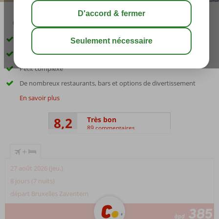
02:50
août 31°
C
share
sauver
Au centre de Gouvia
À environ 300 mètres de la plage
Petit complexe
De nombreux restaurants, bars et options de divertissement
En savoir plus
8,2
Très bon
89 commentaires
+
27 août 2026 (jeu.)
8 jours (7 nuits)
départ Bruxelles Zaventem
385
àpd