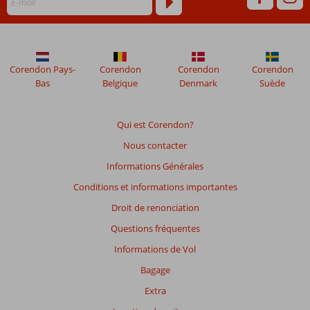
ne
sont
plus
affichés
afin
Corendon Pays-
Corendon
Corendon
Corendon
de
Bas
Belgique
Denmark
Suède
garantir
la
pertinence
Qui est Corendon?
des
Nous contacter
avis
présentés.
Informations Générales
En
Conditions et informations importantes
savoir
plus
Droit de renonciation
sur
Questions fréquentes
nos
avis.
Informations de Vol
Bagage
Note
Extra
totale