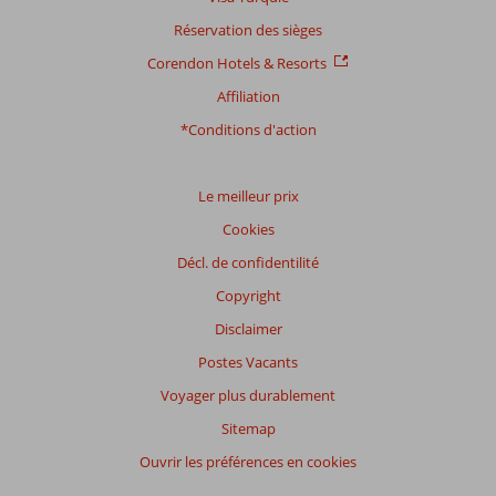
Réservation des sièges
Distribution
Corendon Hotels & Resorts
des votes
Affiliation
Impression générale
8,7
Manger
7,9
Emplacement
8,4
Chambres
8,3
*Conditions d'action
Service
9,0
Enfants
4,3
Qualité-prix
8,5
Qualité-wifi
8,8
Le meilleur prix
Expériences
Cookies
de
nos
Décl. de confidentilité
clients
Copyright
Langue
Disclaimer
Français (0)
Postes Vacants
Filtrer
par
Voyager plus durablement
participants
Sitemap
Tous
Ouvrir les préférences en cookies
Trier