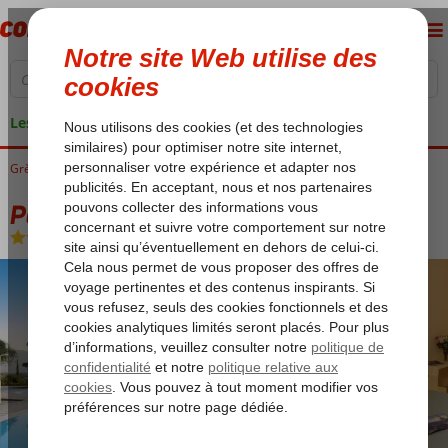
Les garanties de vacances
Grèce
Accueil
Corfu
Gouvia
Paradise Hotel
Paradise Hotel
Chambre et petit déjeuner
-
Hôtel