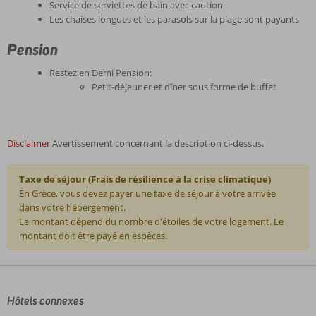
Service de serviettes de bain avec caution
Les chaises longues et les parasols sur la plage sont payants
Pension
Restez en Demi Pension:
Petit-déjeuner et dîner sous forme de buffet
Disclaimer
Avertissement concernant la description ci-dessus.
Taxe de séjour (Frais de résilience à la crise climatique)
En Grèce, vous devez payer une taxe de séjour à votre arrivée
dans votre hébergement.
Le montant dépend du nombre d'étoiles de votre logement. Le
montant doit être payé en espèces.
Les
commentaires
sont
écrits
Hôtels connexes
par