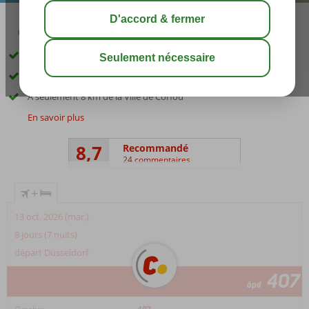
02:50
août 31°
C
share
sauver
À proximité de Gouvia et de la plage
Vue imprenable
À seulement 8 km de la Ville de Corfou
En savoir plus
8,7
Recommandé
24 commentaires
+
13 oct. 2026 (mar.)
8 jours (7 nuits)
départ Düsseldorf
407
àpd