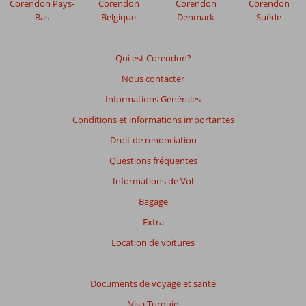
Corendon Pays-
Corendon
Corendon
Corendon
de
Bas
Belgique
Denmark
Suède
garantir
la
pertinence
Qui est Corendon?
des
Nous contacter
avis
présentés.
Informations Générales
En
Conditions et informations importantes
savoir
plus
Droit de renonciation
sur
Questions fréquentes
nos
avis.
Informations de Vol
Bagage
Note
Extra
totale
Location de voitures
Basé
sur:
24
Documents de voyage et santé
commentaires
Visa Turquie