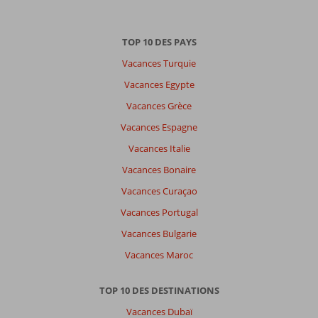
par
datum (nieuw > oud)
TOP 10 DES PAYS
Vacances Turquie
Il
n'y
Vacances Egypte
a
Vacances Grèce
pas
de
Vacances Espagne
commentaires
Vacances Italie
en
français,
Vacances Bonaire
choisissez
Vacances Curaçao
une
autre
Vacances Portugal
langue
Vacances Bulgarie
ici
Vacances Maroc
TOP 10 DES DESTINATIONS
Vacances Dubaï