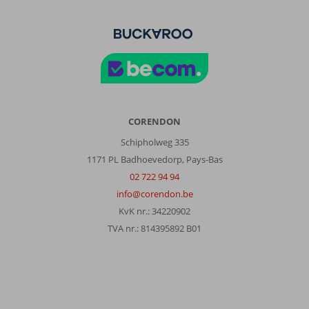
CORENDON
Schipholweg 335
1171 PL Badhoevedorp, Pays-Bas
02 722 94 94
info@corendon.be
KvK nr.: 34220902
TVA nr.: 814395892 B01