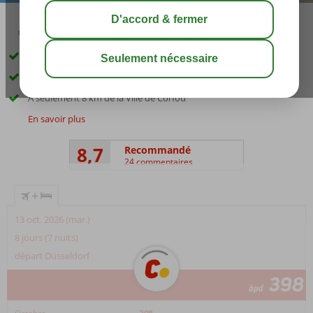
02:50
août 31°
C
share
sauver
À proximité de Gouvia et de la plage
Vue imprenable
À seulement 8 km de la Ville de Corfou
En savoir plus
8,7
Recommandé
24 commentaires
+
13 oct. 2026 (mar.)
8 jours (7 nuits)
départ Düsseldorf
398
àpd