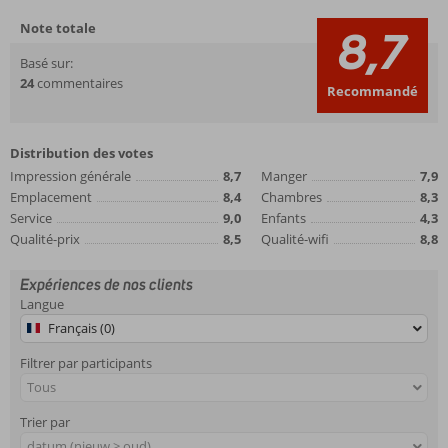
Note totale
8,7
Basé sur:
24
commentaires
Recommandé
Distribution des votes
Impression générale
8,7
Manger
7,9
Emplacement
8,4
Chambres
8,3
Service
9,0
Enfants
4,3
Qualité-prix
8,5
Qualité-wifi
8,8
Expériences de nos clients
Langue
Français (0)
Filtrer par participants
Tous
Trier par
datum (nieuw > oud)