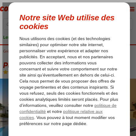
Les garanties de vacances
Grèce
Accueil
Corfu
Gouvia
Paradise Hotel
Paradise Hotel
Chambre et petit déjeuner
-
Hôtel