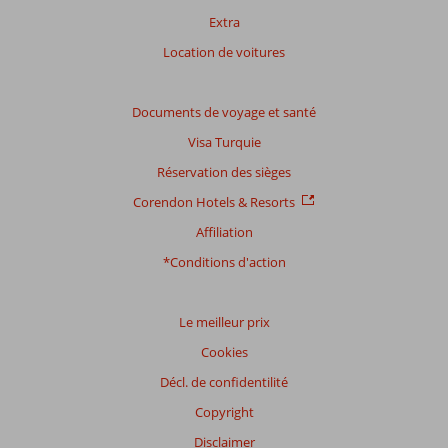
Note
Extra
totale
Location de voitures
Basé
sur:
24
Documents de voyage et santé
commentaires
Visa Turquie
Réservation des sièges
Distribution
Corendon Hotels & Resorts
des votes
Affiliation
Impression générale
8,7
Manger
7,9
Emplacement
8,4
Chambres
8,3
*Conditions d'action
Service
9,0
Enfants
4,3
Qualité-prix
8,5
Qualité-wifi
8,8
Le meilleur prix
Expériences
Cookies
de
nos
Décl. de confidentilité
clients
Copyright
Langue
Disclaimer
Français (0)