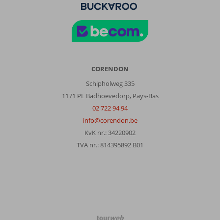
CORENDON
Schipholweg 335
1171 PL Badhoevedorp, Pays-Bas
02 722 94 94
info@corendon.be
KvK nr.: 34220902
TVA nr.: 814395892 B01