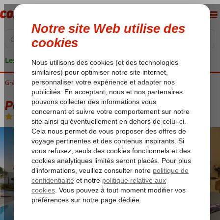
Les garanties de vacances
Grèce
Accueil
Corfu
Gouvia
Paradise Hotel
Paradise Hotel
Chambre et petit déjeuner
-
Hôtel