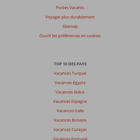
Postes Vacants
Filtrer
par
Voyager plus durablement
participants
Sitemap
Tous
Ouvrir les préférences en cookies
Trier
par
datum (nieuw > oud)
TOP 10 DES PAYS
Vacances Turquie
Il
n'y
Vacances Egypte
a
Vacances Grèce
pas
de
Vacances Espagne
commentaires
Vacances Italie
en
français,
Vacances Bonaire
choisissez
Vacances Curaçao
une
autre
Vacances Portugal