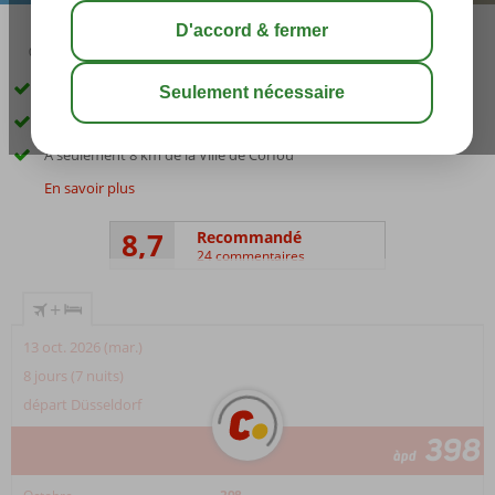
02:50
août 31°
C
share
sauver
À proximité de Gouvia et de la plage
Vue imprenable
À seulement 8 km de la Ville de Corfou
En savoir plus
8,7
Recommandé
24 commentaires
+
13 oct. 2026 (mar.)
8 jours (7 nuits)
départ Düsseldorf
398
àpd