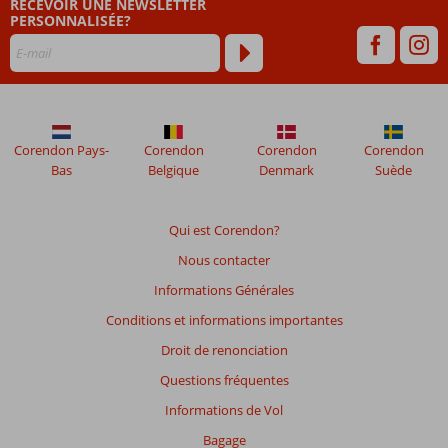
RECEVOIR UNE NEWSLETTER
de
PERSONNALISÉE?
48
mois
ne
sont
plus
affichés
afin
Corendon Pays-
Corendon
Corendon
Corendon
de
Bas
Belgique
Denmark
Suède
garantir
la
pertinence
Qui est Corendon?
des
Nous contacter
avis
présentés.
Informations Générales
En
Conditions et informations importantes
savoir
plus
Droit de renonciation
sur
Questions fréquentes
nos
avis.
Informations de Vol
Bagage