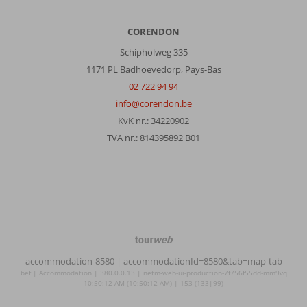
CORENDON
Schipholweg 335
1171 PL Badhoevedorp, Pays-Bas
02 722 94 94
info@corendon.be
KvK nr.: 34220902
TVA nr.: 814395892 B01
TourWeb
©
accommodation-8580
| accommodationId=8580&tab=map-tab
NetMatch
bef | Accommodation | 380.0.0.13 | netm-web-ui-production-7f756f55dd-mm9vq
10:50:12 AM (10:50:12 AM) | 153 (133|99)