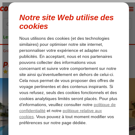
Les garanties de vacances
Grèce
Accueil
Corfu
Gouvia
Paradise Hotel
Paradise Hotel
Chambre et petit déjeuner
-
Hôtel