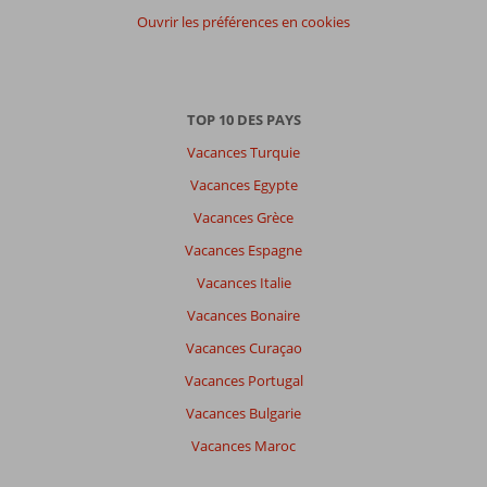
Tous
Ouvrir les préférences en cookies
Trier
par
datum (nieuw > oud)
TOP 10 DES PAYS
Vacances Turquie
Il
n'y
Vacances Egypte
a
Vacances Grèce
pas
de
Vacances Espagne
commentaires
Vacances Italie
en
français,
Vacances Bonaire
choisissez
Vacances Curaçao
une
autre
Vacances Portugal
langue
Vacances Bulgarie
ici
Vacances Maroc