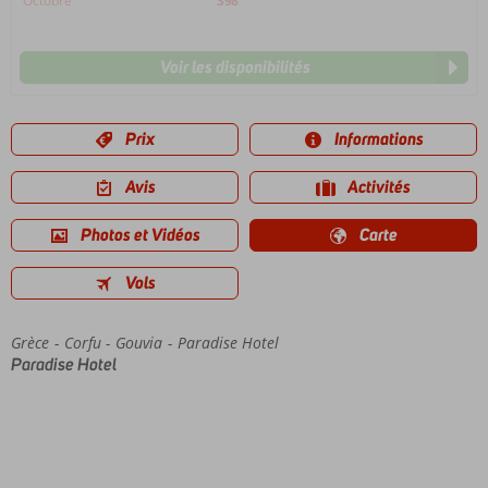
Octobre
398
Voir les disponibilités
Prix
Informations
Avis
Activités
Photos et Vidéos
Carte
Vols
Grèce
Accueil
Corfu
Gouvia
Paradise Hotel
Paradise Hotel