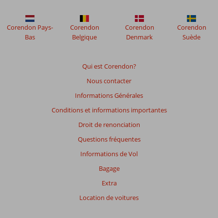
plus
affichés
afin
Corendon Pays-
Corendon
Corendon
Corendon
de
Bas
Belgique
Denmark
Suède
garantir
la
pertinence
Qui est Corendon?
des
Nous contacter
avis
présentés.
Informations Générales
En
Conditions et informations importantes
savoir
plus
Droit de renonciation
sur
Questions fréquentes
nos
avis.
Informations de Vol
Bagage
Note
Extra
totale
Location de voitures
Basé
sur: