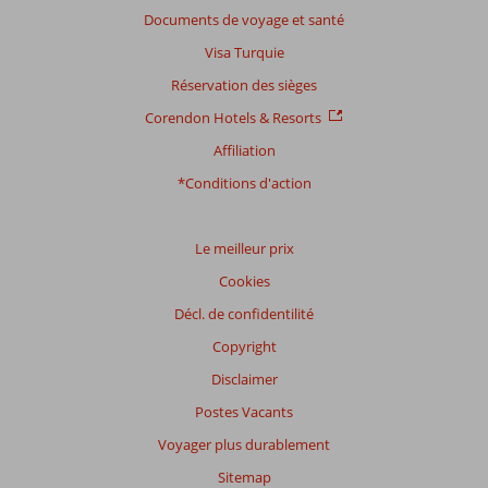
24
Documents de voyage et santé
commentaires
Visa Turquie
Réservation des sièges
Distribution
Corendon Hotels & Resorts
des votes
Affiliation
Impression générale
8,7
Manger
7,9
Emplacement
8,4
Chambres
8,3
*Conditions d'action
Service
9,0
Enfants
4,3
Qualité-prix
8,5
Qualité-wifi
8,8
Le meilleur prix
Expériences
Cookies
de
nos
Décl. de confidentilité
clients
Copyright
Langue
Disclaimer
Français (0)
Postes Vacants
Filtrer
par
Voyager plus durablement
participants
Sitemap