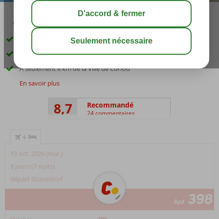
02:50
août 31°
C
share
sauver
À proximité de Gouvia et de la plage
Vue imprenable
À seulement 8 km de la Ville de Corfou
En savoir plus
8,7
Recommandé
24 commentaires
+
13 oct. 2026 (mar.)
8 jours (7 nuits)
départ Düsseldorf
398
àpd