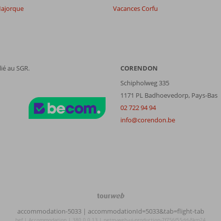
ajorque
Vacances Corfu
ié au SGR.
CORENDON
Schipholweg 335
1171 PL Badhoevedorp, Pays-Bas
02 722 94 94
info@corendon.be
TourWeb
©
accommodation-5033
| accommodationId=5033&tab=flight-tab
NetMatch
bef | Accommodation | 380.0.0.13 | netm-web-ui-production-7f756f55dd-8km24