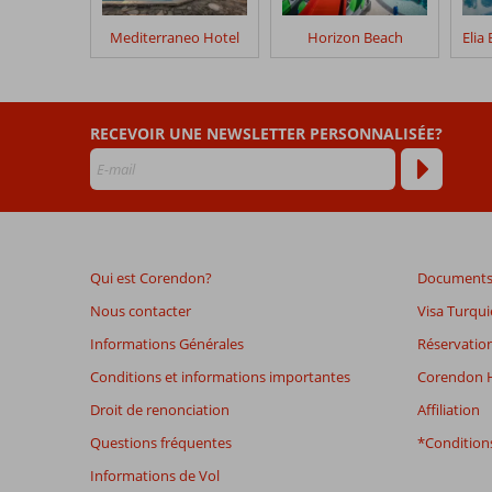
séjour
dans
Mediterraneo Hotel
Horizon Beach
Happy
Cretan
Les
RECEVOIR UNE NEWSLETTER PERSONNALISÉE?
avis
datant
de
plus
de
48
Qui est Corendon?
Documents 
mois
ne
Nous contacter
Visa Turqui
sont
Informations Générales
Réservation
plus
affichés
Conditions et informations importantes
Corendon H
afin
Droit de renonciation
Affiliation
de
garantir
Questions fréquentes
*Conditions
la
Informations de Vol
pertinence