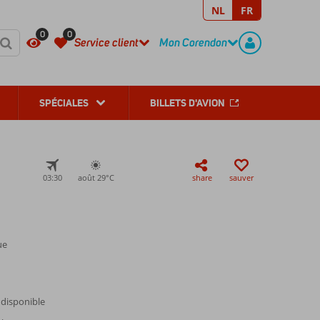
NL
FR
REGISTER
CONTACT
0
0
Service client
Mon Corendon
SPÉCIALES
BILLETS D'AVION
03:30
août 29°
C
share
sauver
ue
 disponible