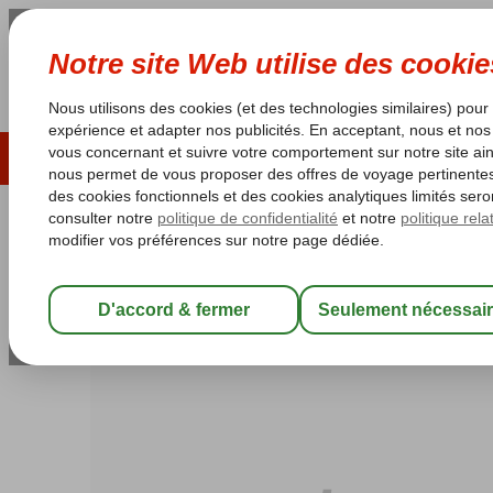
ÉTÉ 2026
LAST MINUTES
S
Les garanties de vacances
Garantie du prix le plu
Grèce
Accueil
Crète
Agia Pelagia
Happy Cretan
Happy Cretan
Chambre et petit déjeuner
-
Hôtel