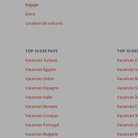
des
Bagage
avis
Extra
présentés.
En
Location de voitures
savoir
plus
sur
nos
TOP 10 DES PAYS
TOP 10 DE
avis.
Vacances Turquie
Vacances D
Vacances Egypte
Vacances S
Vacances Grèce
Vacances 
Vacances Espagne
Vacances Si
Vacances Italie
Vacances Îl
Vacances Bonaire
Vacances C
Vacances Curaçao
Vacances S
Vacances Portugal
Vacances Z
Vacances Bulgarie
Vacances 