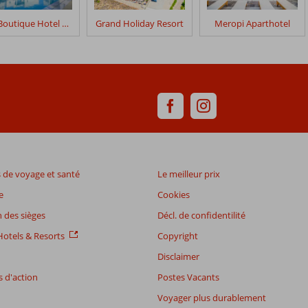
Elia Boutique Hotel by S Resorts
Grand Holiday Resort
Meropi Aparthotel
de voyage et santé
Le meilleur prix
e
Cookies
 des sièges
Décl. de confidentilité
otels & Resorts
Copyright
Disclaimer
 d'action
Postes Vacants
Voyager plus durablement