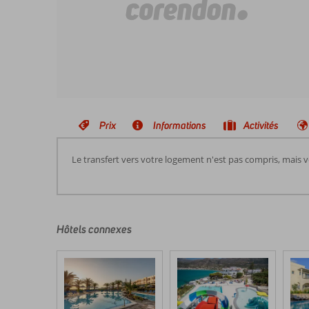
Prix
Informations
Activités
Le transfert vers votre logement n'est pas compris, mais 
Les
commentaires
sont
écrits
Hôtels connexes
par
nos
clients
après
leur