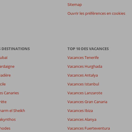
Sitemap
Ouvrir les préférences en cookies
S DESTINATIONS
TOP 10 DES VACANCES
ubaï
Vacances Tenerife
ardaigne
Vacances Hurghada
Madère
Vacances Antalya
cile
Vacances Istanbul
es Canaries
Vacances Lanzarote
rète
Vacances Gran Canaria
harm el Sheikh
Vacances Ibiza
akynthos
Vacances Alanya
Rhodes
Vacances Fuerteventura