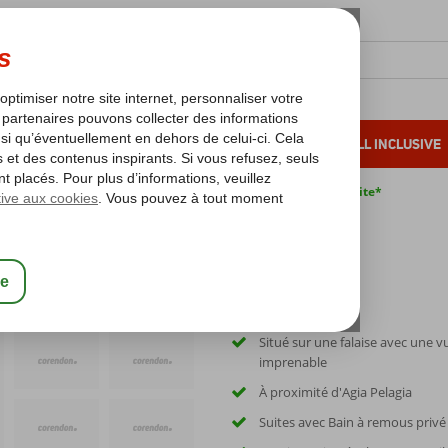
OLEIL D'HIVER
VACANCES AU SOLEIL
ALL INCLUSIVE
s bas*
Pas de surcharge carburant
Annulation gratuite*
Situé sur une falaise avec une v
imprenable
À proximité d'Agia Pelagia
Suites avec Bain à remous privé