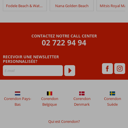
dans
Fodele Beach & Water Park Holiday Resort
Nana Golden Beach
King
Minos
Retreat
Resort
&
CONTACTEZ NOTRE CALL CENTER
Spa
02 722 94 94
Les
RECEVOIR UNE NEWSLETTER
avis
PERSONNALISÉE?
datant
de
plus
de
48
mois
ne
Corendon Pays-
Corendon
Corendon
Corendon
sont
Bas
Belgique
Denmark
Suède
plus
affichés
afin
Qui est Corendon?
de