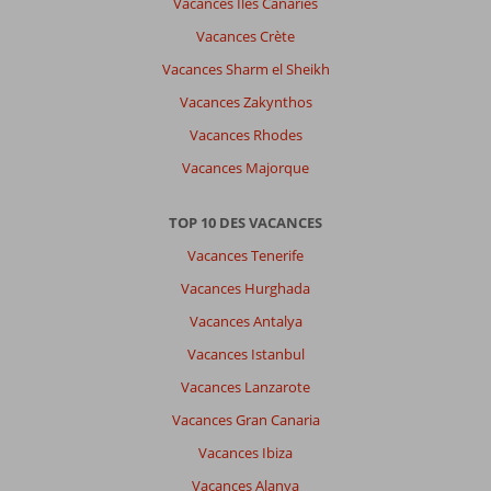
Vacances Îles Canaries
visiter
autour
Vacances Crète
de
Vacances Sharm el Sheikh
l
hôtel
Vacances Zakynthos
Vacances Rhodes
À
propos
Vacances Majorque
de
King
TOP 10 DES VACANCES
Minos
Retreat
Vacances Tenerife
Resort
Vacances Hurghada
&
Spa:
Vacances Antalya
Un
Vacances Istanbul
peu
déçue
Vacances Lanzarote
nous
Vacances Gran Canaria
avions
demandé
Vacances Ibiza
des
Vacances Alanya