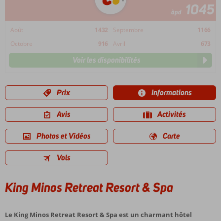
1045
àpd
Août
1432
Septembre
1166
Octobre
916
Avril
673
Voir les disponibilités
Prix
Informations
Avis
Activités
Photos et Vidéos
Carte
Vols
King Minos Retreat Resort & Spa
Le King Minos Retreat Resort & Spa est un charmant hôtel