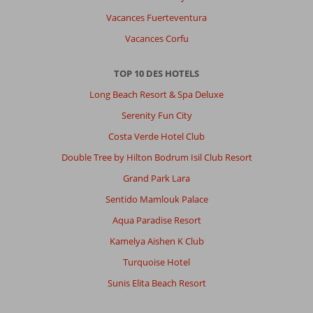
lits
séparés
Vacances Fuerteventura
et
Vacances Corfu
nous
en
avions
TOP 10 DES HOTELS
un
Long Beach Resort & Spa Deluxe
double
(
Serenity Fun City
même
Costa Verde Hotel Club
après
être
Double Tree by Hilton Bodrum Isil Club Resort
allées
Grand Park Lara
à
la
Sentido Mamlouk Palace
réception)
Aqua Paradise Resort
et
quasi
Kamelya Aishen K Club
aucun
Turquoise Hotel
rangement
dans
Sunis Elita Beach Resort
la
chambre