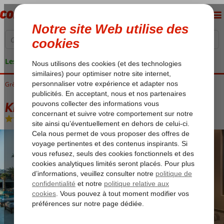
Les garanties de vacances
Grèce
Accueil
Crète
Chersonissos
King Minos Retreat Resort & Spa
King Minos Retreat Resort & Spa
Demi-pension
-
Hôtel