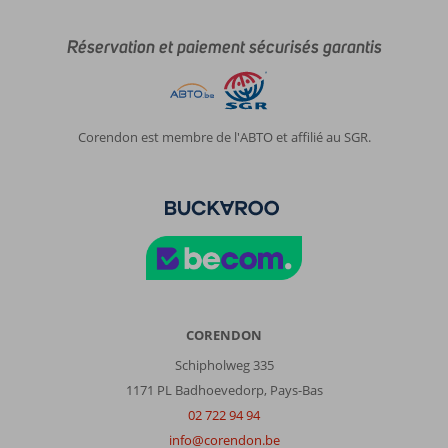
Impression générale
8
Manger
10
Réservation et paiement sécurisés garantis
Emplacement
8
Chambres
7
Service
10
Enfants
-
Qualité-prix
10
Qualité-wifi
10
Corendon est membre de l'ABTO et affilié au SGR.
CORENDON
Schipholweg 335
1171 PL Badhoevedorp, Pays-Bas
02 722 94 94
info@corendon.be