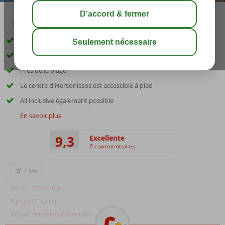
03:30
août 29°
C
share
sauver
Chambres avec bain à remous ou piscine privée possibles
Vues panoramiques sur la mer
Près de la plage
Le centre d'Hersonissos est accessible à pied
All inclusive également possible
En savoir plus
9,3
Excellente
6 commentaires
+
20 oct. 2026 (mar.)
8 jours (7 nuits)
départ Bruxelles Zaventem