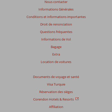
Nous contacter
garantir
la
Informations Générales
pertinence
Conditions et informations importantes
des
avis
Droit de renonciation
présentés.
Questions fréquentes
En
savoir
Informations de Vol
plus
Bagage
sur
nos
Extra
avis.
Location de voitures
Note
totale
Documents de voyage et santé
Visa Turquie
Basé
sur:
Réservation des sièges
6
Corendon Hotels & Resorts
commentaires
Affiliation