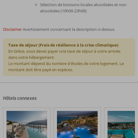
Sélection de boissons locales alcoolisées et non
alcoolisées (10h00-23h00)
Disclaimer
Avertissement concernant la description ci-dessus.
Taxe de séjour (Frais de résilience à la crise climatique)
En Grèce, vous devez payer une taxe de séjour à votre arrivée
dans votre hébergement.
Le montant dépend du nombre d'étoiles de votre logement. Le
montant doit être payé en espèces.
Les
commentaires
sont
écrits
Hôtels connexes
par
nos
clients
après
leur
séjour