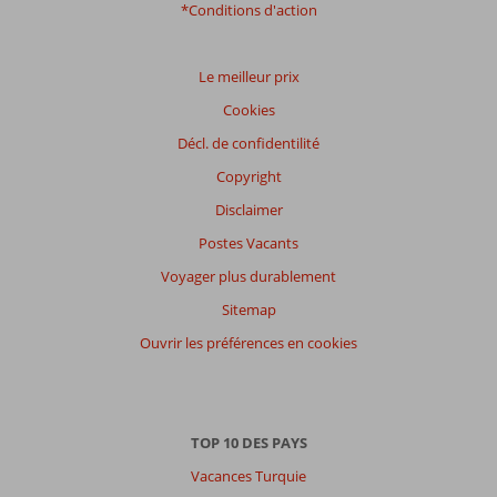
*Conditions d'action
Distribution
des votes
Impression générale
9,3
Manger
6,7
Le meilleur prix
Emplacement
8,7
Chambres
8,2
Cookies
Service
8,0
Enfants
-
Qualité-prix
7,2
Qualité-wifi
7,5
Décl. de confidentilité
Copyright
Expériences
Disclaimer
de
nos
Postes Vacants
clients
Langue
Voyager plus durablement
Français (1)
Sitemap
Filtrer
Ouvrir les préférences en cookies
par
participants
Tous
TOP 10 DES PAYS
Trier
par
Vacances Turquie