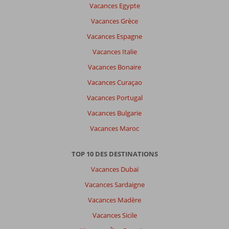
datum (nieuw > oud)
Vacances Egypte
Vacances Grèce
Nathalie
8,0
Vacances Espagne
Belgie
Vacances Italie
Avec des amis
,
18 mai 2026
Vacances Bonaire
Vacances Curaçao
À
Vacances Portugal
propos
Vacances Bulgarie
de
Chersonissos:
Vacances Maroc
J
ai
TOP 10 DES DESTINATIONS
adoré
Vacances Dubaï
les
différentes
Vacances Sardaigne
villes
Vacances Madère
et
villages
Vacances Sicile
à