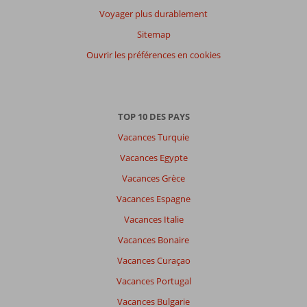
Langue
Voyager plus durablement
Français (1)
Sitemap
Filtrer
Ouvrir les préférences en cookies
par
participants
Tous
TOP 10 DES PAYS
Trier
par
Vacances Turquie
datum (nieuw > oud)
Vacances Egypte
Vacances Grèce
Nathalie
8,0
Vacances Espagne
Belgie
Vacances Italie
Avec des amis
,
18 mai 2026
Vacances Bonaire
Vacances Curaçao
À
Vacances Portugal
propos
Vacances Bulgarie
de