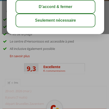
03:30
août 29°
C
share
sauver
Chambres avec bain à remous ou piscine privée possibles
Vues panoramiques sur la mer
Près de la plage
Le centre d'Hersonissos est accessible à pied
All inclusive également possible
En savoir plus
9,3
Excellente
6 commentaires
+
20 oct. 2026 (mar.)
8 jours (7 nuits)
départ Bruxelles Zaventem