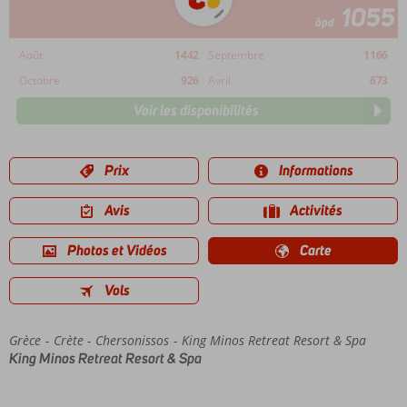
1055
àpd
Août
1442
Septembre
1166
Octobre
926
Avril
673
Voir les disponibilités
Prix
Informations
Avis
Activités
Photos et Vidéos
Carte
Vols
Grèce
Accueil
Crète
Chersonissos
King Minos Retreat Resort & Spa
King Minos Retreat Resort & Spa