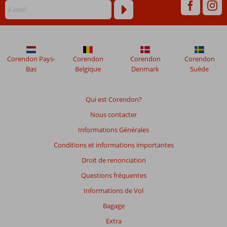
de
plus
de
48
mois
ne
Corendon Pays-
Corendon
Corendon
Corendon
sont
Bas
Belgique
Denmark
Suède
plus
affichés
afin
Qui est Corendon?
de
Nous contacter
garantir
la
Informations Générales
pertinence
Conditions et informations importantes
des
avis
Droit de renonciation
présentés.
Questions fréquentes
En
savoir
Informations de Vol
plus
Bagage
sur
nos
Extra