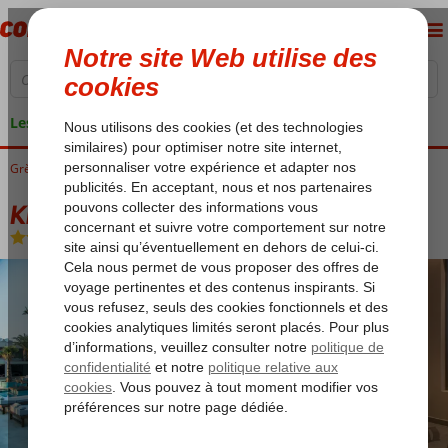
Les garanties de vacances
Grèce
Accueil
Crète
Chersonissos
King Minos Retreat Resort & Spa
King Minos Retreat Resort & Spa
Demi-pension
-
Hôtel