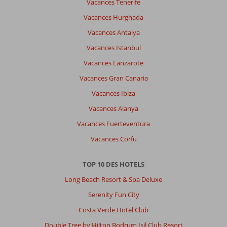
Vacances Tenerife
Resort
Vacances Hurghada
&
Spa:
Vacances Antalya
Un
Vacances Istanbul
peu
déçue
Vacances Lanzarote
nous
Vacances Gran Canaria
avions
demandé
Vacances Ibiza
des
Vacances Alanya
lits
séparés
Vacances Fuerteventura
et
Vacances Corfu
nous
en
avions
TOP 10 DES HOTELS
un
Long Beach Resort & Spa Deluxe
double
(
Serenity Fun City
même
Costa Verde Hotel Club
après
être
Double Tree by Hilton Bodrum Isil Club Resort