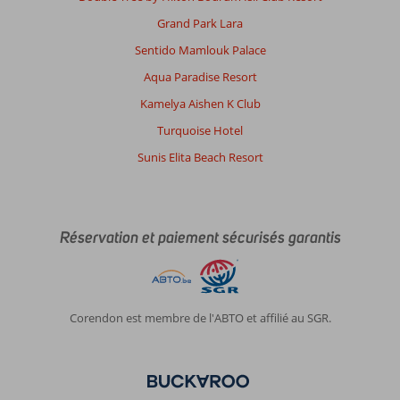
allées
Grand Park Lara
à
la
Sentido Mamlouk Palace
réception)
Aqua Paradise Resort
et
quasi
Kamelya Aishen K Club
aucun
Turquoise Hotel
rangement
dans
Sunis Elita Beach Resort
la
chambre
Impression générale
8
Manger
10
Réservation et paiement sécurisés garantis
Emplacement
8
Chambres
7
Service
10
Enfants
-
Qualité-prix
10
Qualité-wifi
10
Corendon est membre de l'ABTO et affilié au SGR.