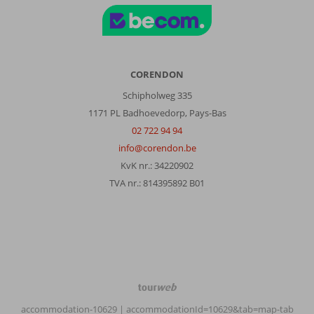
CORENDON
Schipholweg 335
1171 PL Badhoevedorp, Pays-Bas
02 722 94 94
info@corendon.be
KvK nr.: 34220902
TVA nr.: 814395892 B01
TourWeb
©
accommodation-10629
| accommodationId=10629&tab=map-tab