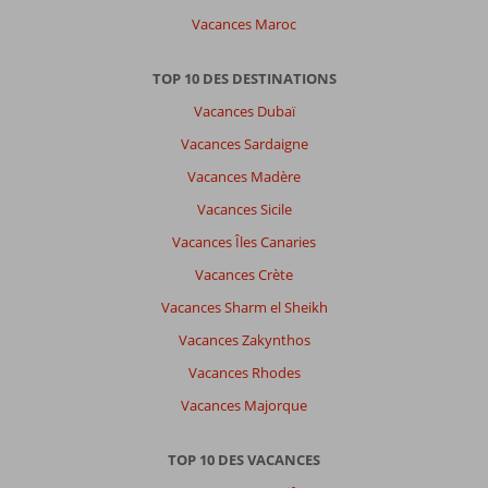
Chersonissos:
Vacances Maroc
J
ai
TOP 10 DES DESTINATIONS
adoré
Vacances Dubaï
les
différentes
Vacances Sardaigne
villes
Vacances Madère
et
villages
Vacances Sicile
à
Vacances Îles Canaries
visiter
autour
Vacances Crète
de
Vacances Sharm el Sheikh
l
hôtel
Vacances Zakynthos
Vacances Rhodes
À
propos
Vacances Majorque
de
King
TOP 10 DES VACANCES
Minos
Retreat