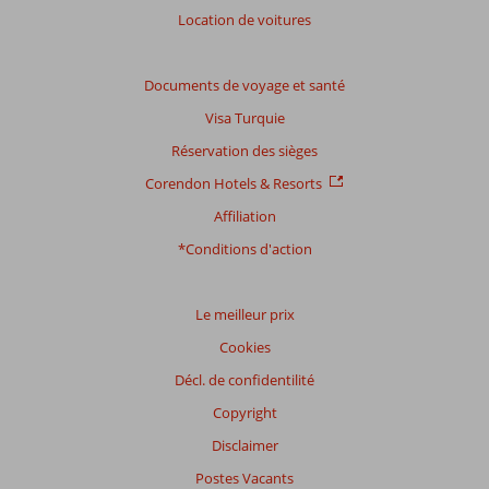
avis.
Location de voitures
Note
totale
Documents de voyage et santé
Visa Turquie
Basé
sur:
Réservation des sièges
6
Corendon Hotels & Resorts
commentaires
Affiliation
*Conditions d'action
Distribution
des votes
Impression générale
9,3
Manger
6,7
Le meilleur prix
Emplacement
8,7
Chambres
8,2
Cookies
Service
8,0
Enfants
-
Qualité-prix
7,2
Qualité-wifi
7,5
Décl. de confidentilité
Copyright
Expériences
Disclaimer
de
nos
Postes Vacants
clients