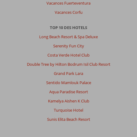
très
Vacances Fuerteventura
petite
Vacances Corfu
et
mal
agencée.
TOP 10 DES HOTELS
Garde-
Long Beach Resort & Spa Deluxe
robe
au
Serenity Fun City
milieu
Costa Verde Hotel Club
de
la
Double Tree by Hilton Bodrum Isil Club Resort
cuisine
Grand Park Lara
car
pas
Sentido Mamlouk Palace
de
Aqua Paradise Resort
place
dans
Kamelya Aishen K Club
la
Turquoise Hotel
chambre.
Pas
Sunis Elita Beach Resort
de
coin
canapé.