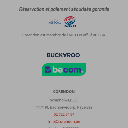
Dommage
Réservation et paiement sécurisés garantis
également
que
les
serviettes
ne
Corendon est membre de l'ABTO et affilié au SGR.
soient
pas
changées
tous
les
jours
et
qu'il
n'y'ai
pas
CORENDON
le
Schipholweg 335
minimum
1171 PL Badhoevedorp, Pays-Bas
utile
pour
02 722 94 94
pouvoir
info@corendon.be
faire