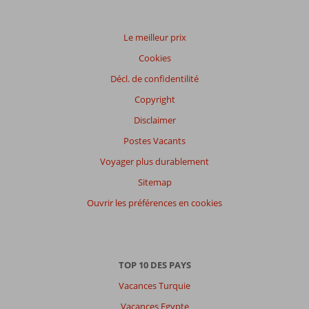
Distribution
des votes
Impression générale
8,7
Manger
8,9
Le meilleur prix
Emplacement
8,6
Chambres
8,6
Cookies
Service
8,7
Enfants
7,4
Qualité-prix
8,7
Qualité-wifi
7,6
Décl. de confidentilité
Copyright
Expériences
Disclaimer
de
nos
Postes Vacants
clients
Langue
Voyager plus durablement
Français (2)
Sitemap
Filtrer
Ouvrir les préférences en cookies
par
participants
Tous
TOP 10 DES PAYS
Trier
par
Vacances Turquie
datum (nieuw > oud)
Vacances Egypte