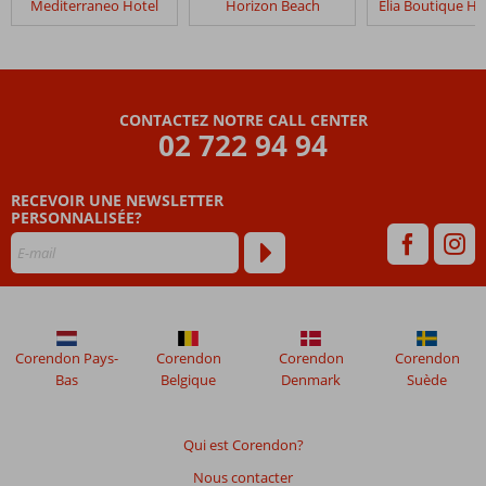
Mediterraneo Hotel
Horizon Beach
Fly
&
Go
Kristi
Appartements
CONTACTEZ NOTRE CALL CENTER
Culinaire
02 722 94 94
Les
RECEVOIR UNE NEWSLETTER
avis
PERSONNALISÉE?
datant
de
plus
de
48
mois
ne
Corendon Pays-
Corendon
Corendon
Corendon
sont
Bas
Belgique
Denmark
Suède
plus
affichés
afin
Qui est Corendon?
de
Nous contacter
garantir