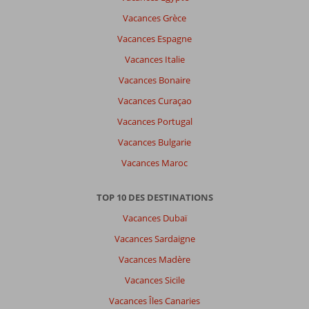
Vacances Grèce
Laura
6,0
Vacances Espagne
Belgie
Vacances Italie
En couple
,
30 septembre 2025
Vacances Bonaire
Vacances Curaçao
À
Vacances Portugal
propos
Vacances Bulgarie
de
Koutouloufari:
Vacances Maroc
Nous
connaissions
TOP 10 DES DESTINATIONS
l'endroit
Vacances Dubaï
et
c'est
Vacances Sardaigne
toujours
Vacances Madère
un
plaisir
Vacances Sicile
de
Vacances Îles Canaries
faner