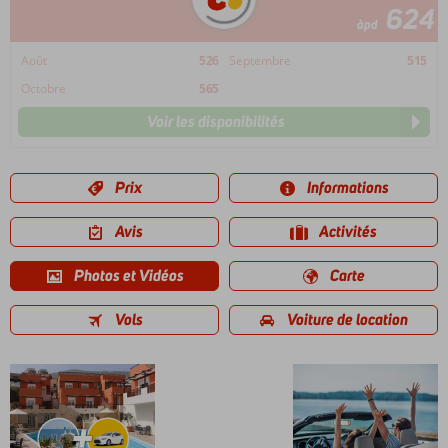
624
àpd
Août
526
Septembre
515
Octobre
565
Voir les disponibilités
Prix
Informations
Avis
Activités
Photos et Vidéos
Carte
Vols
Voiture de location