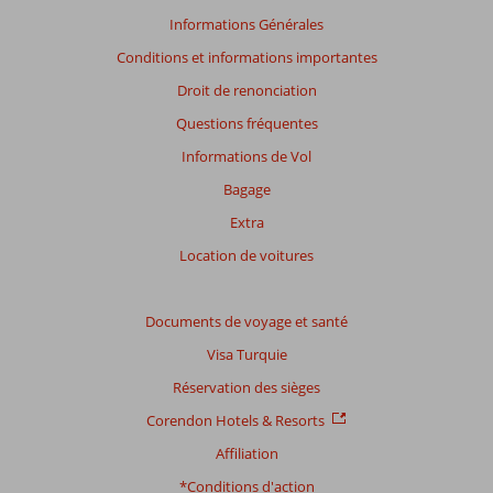
la
Informations Générales
pertinence
Conditions et informations importantes
des
avis
Droit de renonciation
présentés.
Questions fréquentes
En
savoir
Informations de Vol
plus
Bagage
sur
nos
Extra
avis.
Location de voitures
Note
totale
Documents de voyage et santé
Visa Turquie
Basé
sur:
Réservation des sièges
139
Corendon Hotels & Resorts
commentaires
Affiliation
*Conditions d'action