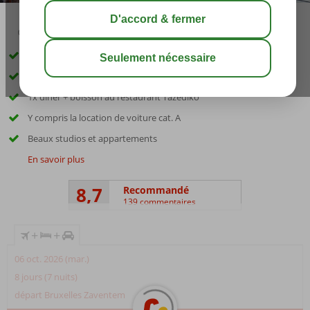
03:30
août 29°
C
share
sauver
1x dîner + boisson au restaurant Avra
1x dîner + boisson au restaurant familial Veranda
1x dîner + boisson au restaurant Tazediko
Y compris la location de voiture cat. A
Beaux studios et appartements
En savoir plus
8,7
Recommandé
139 commentaires
+
+
06 oct. 2026 (mar.)
8 jours (7 nuits)
départ Bruxelles Zaventem