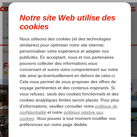
Les garanties de vacances
Grèce
Accueil
Crète
Koutouloufari
Fly & Go Kristi Appartements Culinaire
Fly & Go Kristi Appartements Culinaire
Logement
-
Appartement