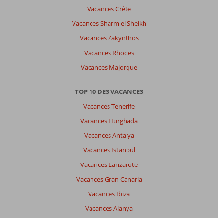
dans
Vacances Crète
ce
Vacances Sharm el Sheikh
petit
village.
Vacances Zakynthos
Vacances Rhodes
À
propos
Vacances Majorque
de
Fly
TOP 10 DES VACANCES
&
Go
Vacances Tenerife
Kristi
Vacances Hurghada
Appartements
Culinaire:
Vacances Antalya
Notre
Vacances Istanbul
chambre
(studio/appartement
Vacances Lanzarote
pour
Vacances Gran Canaria
2
personnes)
Vacances Ibiza
était
Vacances Alanya
vraiment