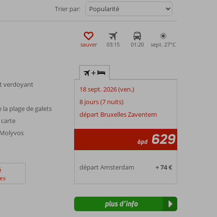
Trier par:
sauver
03:15
01:20
sept. 27°
C
+
t verdoyant
18 sept. 2026 (ven.)
8 jours (7 nuits)
 la plage de galets
départ Bruxelles Zaventem
 carte
 Molyvos
629
àpd
départ Amsterdam
+ 74 €
é
es
plus d’info