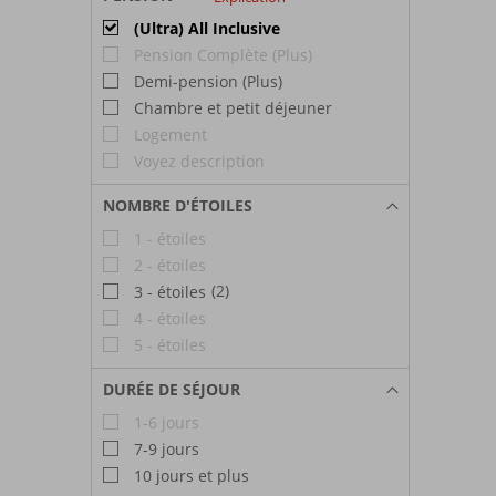
(Ultra) All Inclusive
Pension Complète (Plus)
Demi-pension (Plus)
Chambre et petit déjeuner
Logement
Voyez description
NOMBRE D'ÉTOILES
1 - étoiles
2 - étoiles
(2)
3 - étoiles
4 - étoiles
5 - étoiles
DURÉE DE SÉJOUR
1-6 jours
7-9 jours
10 jours et plus