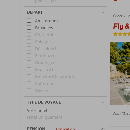
juillet 2027
DÉPART
Grèce
Fly & Go Aquamare
Accueil
L
Amsterdam
Fly 
Bruxelles
Charleroi
Cologne
Düsseldorf
Eindhoven
Groningen
Maastricht
Münster/Osnabrück
Rotterdam
Weeze
TYPE DE VOYAGE
Vol + hôtel
Pour “Serv
Hôtel uniquement
PENSION
Explication