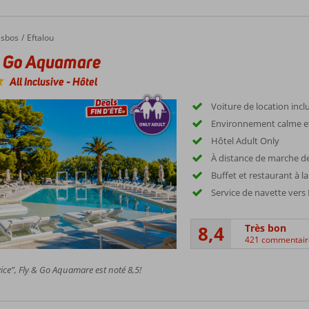
esbos
Eftalou
& Go Aquamare
All Inclusive
-
Hôtel
Voiture de location incl
Environnement calme e
Hôtel Adult Only
À distance de marche de
Buffet et restaurant à la
Service de navette vers
8,4
Très bon
421 commentair
ice”, Fly & Go Aquamare est noté 8,5!