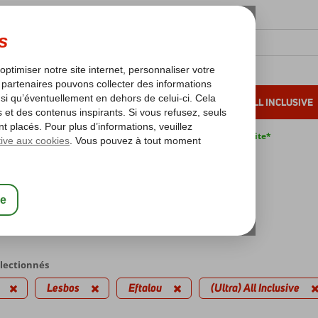
OLEIL D'HIVER
VACANCES AU SOLEIL
ALL INCLUSIVE
s bas*
Pas de surcharge carburant
Annulation gratuite*
voyages
u
ra) All Inclusive
électionnés
Lesbos
Eftalou
(Ultra) All Inclusive