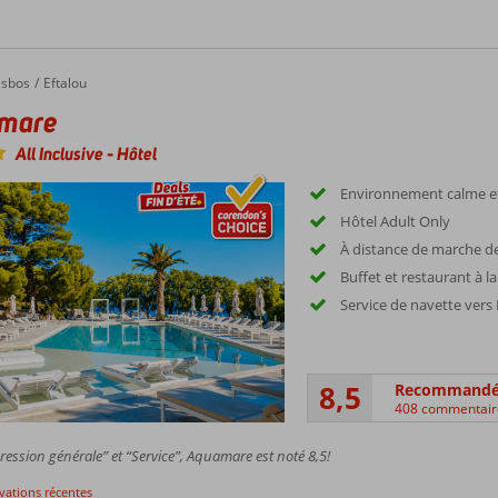
esbos
Eftalou
mare
All Inclusive
-
Hôtel
Environnement calme e
Hôtel Adult Only
À distance de marche de
Buffet et restaurant à la
Service de navette vers
8,5
Recommand
408 commentair
ession générale” et “Service”, Aquamare est noté 8,5!
rvations récentes