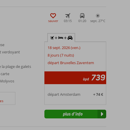
sauver
03:15
01:20
sept. 27°
C
+
+
use
18 sept. 2026 (ven.)
t verdoyant
8 jours (7 nuits)
départ Bruxelles Zaventem
 la plage de galets
 carte
739
àpd
 Molyvos
départ Amsterdam
+ 74 €
es
plus d’info