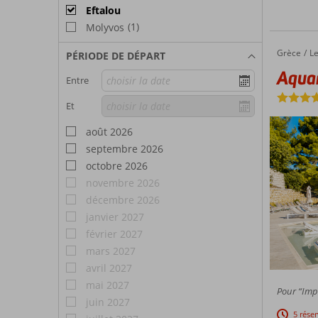
Eftalou
(1)
Molyvos
Grèce
Aquamare
Accueil
L
PÉRIODE DE DÉPART
Aqua
Entre
Et
août 2026
septembre 2026
octobre 2026
novembre 2026
décembre 2026
janvier 2027
février 2027
mars 2027
avril 2027
mai 2027
Pour “Impr
juin 2027
5 rése