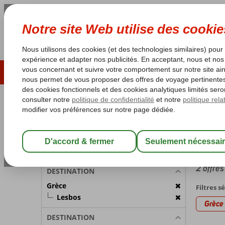
ÉTÉ 2026
LAST MINUTES
S
Les garanties de vacances
Garantie du prix le plu
PARTICIPANTS
Accueil
Chambre 1:
2 Personnes
Eftalo
avec (Ult
Modifier les participants
2 offres
DESTINATION
Grèce
Filtres s
Lesbos
Grèce
DESTINATION