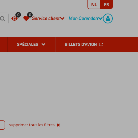
NL
FR
REGISTER
CONTACT
0
0
Service client
Mon Corendon
SPÉCIALES
BILLETS D'AVION
supprimer tous les filtres