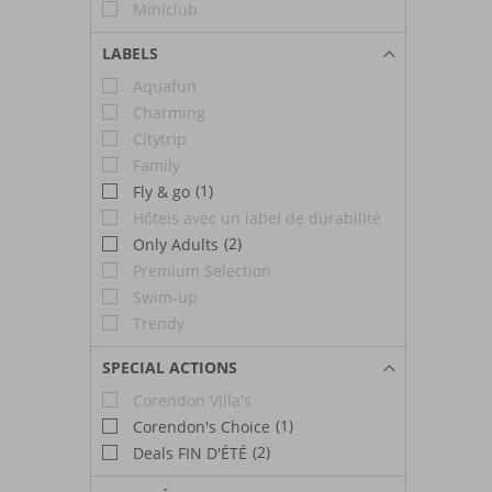
Miniclub
LABELS
Aquafun
Charming
Citytrip
Family
(1)
Fly & go
Hôtels avec un label de durabilité
(2)
Only Adults
Premium Selection
Swim-up
Trendy
SPECIAL ACTIONS
Corendon Villa's
(1)
Corendon's Choice
(2)
Deals FIN D'ÉTÉ