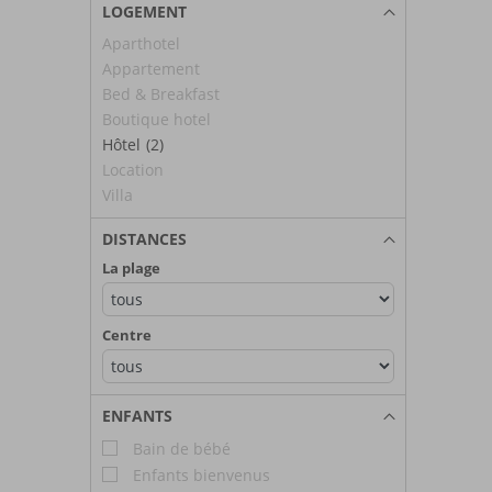
LOGEMENT
Aparthotel
Appartement
Bed & Breakfast
Boutique hotel
Hôtel
(2)
Location
Villa
DISTANCES
La plage
Centre
ENFANTS
Bain de bébé
Enfants bienvenus