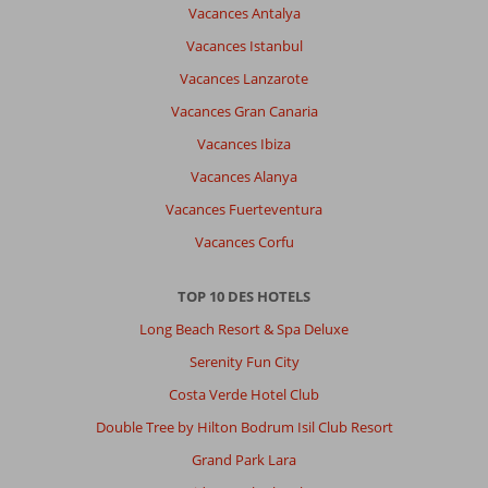
mauvaise
Vacances Antalya
et
Vacances Istanbul
que
si
Vacances Lanzarote
vous
Vacances Gran Canaria
demandez
un
Vacances Ibiza
renseignement
Vacances Alanya
a
l
Vacances Fuerteventura
accueil
Vacances Corfu
ou
au
représentant
TOP 10 DES HOTELS
de
Long Beach Resort & Spa Deluxe
corendin
vous
Serenity Fun City
avez
Costa Verde Hotel Club
aucune
réponse
Double Tree by Hilton Bodrum Isil Club Resort
Grand Park Lara
Impression générale
5
Manger
1