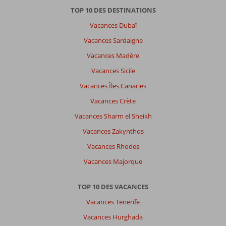
situé
TOP 10 DES DESTINATIONS
près
Vacances Dubaï
de
la
Vacances Sardaigne
ville
Vacances Madère
de
molivos
Vacances Sicile
Vacances Îles Canaries
À
propos
Vacances Crète
de
Vacances Sharm el Sheikh
Belvedere
Hotel
Vacances Zakynthos
Lesbos:
Vacances Rhodes
Hôtel
bien
Vacances Majorque
situé
dommage
TOP 10 DES VACANCES
que
la
Vacances Tenerife
nourriture
Vacances Hurghada
soit