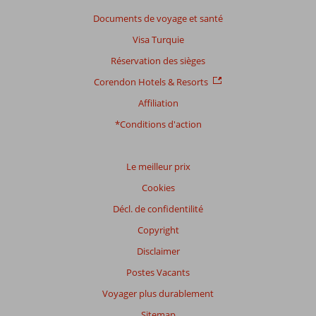
sur:
Documents de voyage et santé
129
Visa Turquie
commentaires
Réservation des sièges
Corendon Hotels & Resorts
Distribution
Affiliation
des votes
Impression générale
7,9
Manger
7,2
*Conditions d'action
Emplacement
8,6
Chambres
7,3
Service
8,6
Enfants
7,4
Qualité-prix
8,2
Qualité-wifi
7,1
Le meilleur prix
Cookies
Expériences
Décl. de confidentilité
de
nos
Copyright
clients
Langue
Disclaimer
Français (7)
Postes Vacants
Filtrer
Voyager plus durablement
par
Sitemap