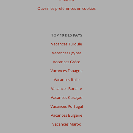
participants
Ouvrir les préférences en cookies
Tous
Trier
par
datum (nieuw > oud)
TOP 10 DES PAYS
Vacances Turquie
David
5,0
Vacances Egypte
Frankrijk
Vacances Grèce
En couple
,
26 juillet 2024
Vacances Espagne
Vacances Italie
À
Vacances Bonaire
propos
Vacances Curaçao
de
Molyvos:
Vacances Portugal
L
Vacances Bulgarie
hôtel
Vacances Maroc
est
bien