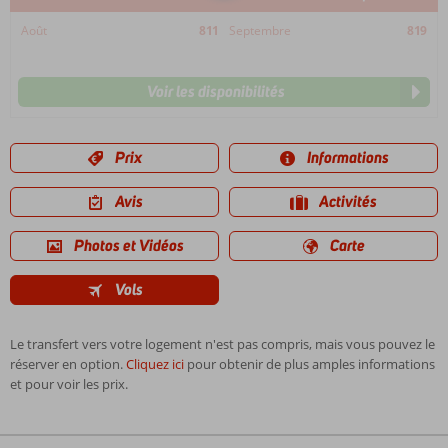
Août
811
Septembre
819
Voir les disponibilités
Prix
Informations
Avis
Activités
Photos et Vidéos
Carte
Vols
Le transfert vers votre logement n'est pas compris, mais vous pouvez le
réserver en option.
Cliquez ici
pour obtenir de plus amples informations
et pour voir les prix.
Les
commentaires