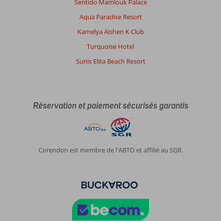
Emplacement
8
Chambres
5
Sentido Mamlouk Palace
Service
8
Enfants
-
Aqua Paradise Resort
Qualité-prix
6
Qualité-wifi
6
Kamelya Aishen K Club
Turquoise Hotel
Karine
6,0
Sunis Elita Beach Resort
Belgie
En couple
,
19 juillet 2024
Réservation et paiement sécurisés garantis
À
propos
de
Molyvos:
Corendon est membre de l'ABTO et affilié au SGR.
L’île
de
Lesbos
est
magnifique
et
la