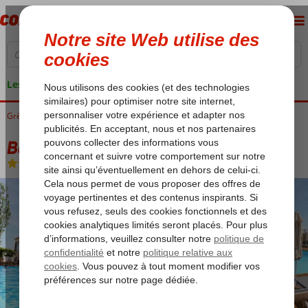
Les garanties de vacances
Grèce
Accueil
Lesbos
Molyvos
Belvedere Hotel Lesbos
Belvedere Hotel Lesbos
All Inclusive
-
Hôtel