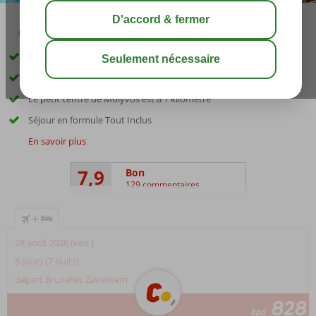
03:15
août 30°
C
share
sauver
à 300 mètres de la plage
WiFi gratuit dans les espaces communs
Le petit centre de Molyvos est à 1 kilomètre
Séjour en formule Tout Inclus
En savoir plus
7,9
Bon
129 commentaires
+
28 août 2026 (ven.)
8 jours (7 nuits)
départ Bruxelles Zaventem
828
àpd