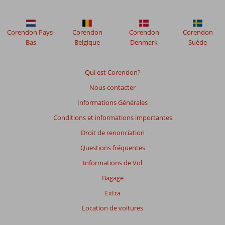
sont
plus
affichés
Corendon Pays-
Corendon
Corendon
Corendon
afin
Bas
Belgique
Denmark
Suède
de
garantir
la
Qui est Corendon?
pertinence
Nous contacter
des
avis
Informations Générales
présentés.
Conditions et informations importantes
En
savoir
Droit de renonciation
plus
Questions fréquentes
sur
nos
Informations de Vol
avis.
Bagage
Extra
Note
totale
Location de voitures
Basé