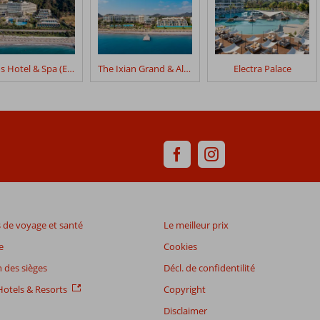
Amus Hotel & Spa (Ex. Rhodes Bay Hotel & Spa)
The Ixian Grand & All Suites
Electra Palace
de voyage et santé
Le meilleur prix
e
Cookies
 des sièges
Décl. de confidentilité
otels & Resorts
Copyright
Disclaimer