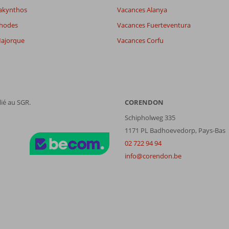
akynthos
Vacances Alanya
Rhodes
Vacances Fuerteventura
ajorque
Vacances Corfu
ié au SGR.
CORENDON
Schipholweg 335
1171 PL Badhoevedorp, Pays-Bas
02 722 94 94
info@corendon.be