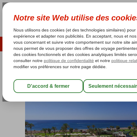
ÉTÉ 2026
LAST MINUTES
S
Les garanties de vacances
Garantie du prix le plu
Grèce
Accueil
Rhodes
Faliraki
Rodos Palladium
Rodos Palladium
Demi-pension
-
Hôtel