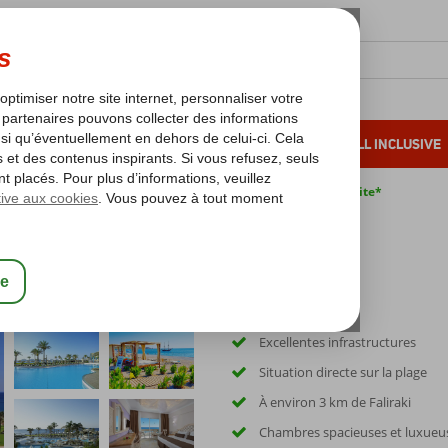
OLEIL D'HIVER
VACANCES AU SOLEIL
ALL INCLUSIVE
s bas*
Pas de surcharge carburant
Annulation gratuite*
Excellentes infrastructures
Situation directe sur la plage
À environ 3 km de Faliraki
Chambres spacieuses et luxueu