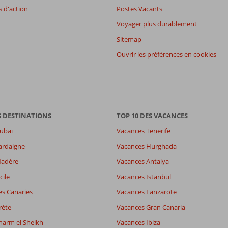
 d'action
Postes Vacants
Voyager plus durablement
Sitemap
Ouvrir les préférences en cookies
S DESTINATIONS
TOP 10 DES VACANCES
ubaï
Vacances Tenerife
ardaigne
Vacances Hurghada
Madère
Vacances Antalya
cile
Vacances Istanbul
es Canaries
Vacances Lanzarote
rète
Vacances Gran Canaria
harm el Sheikh
Vacances Ibiza