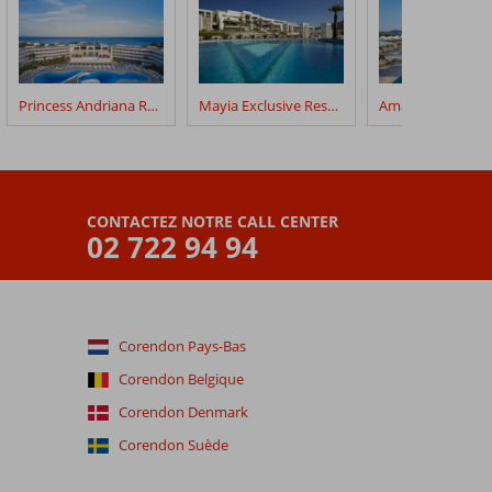
Princess Andriana Resort
Mayia Exclusive Resort & Spa
CONTACTEZ NOTRE CALL CENTER
02 722 94 94
Corendon Pays-Bas
Corendon Belgique
Corendon Denmark
Corendon Suède