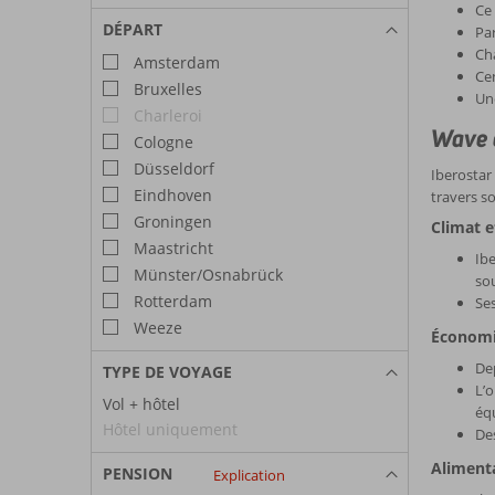
Ce 
2027
2027
2027
DÉPART
Par
Cha
Amsterdam
Cen
Bruxelles
Une
Charleroi
Wave 
Cologne
Düsseldorf
Iberostar 
Eindhoven
travers s
Groningen
Climat e
Maastricht
Ibe
Münster/Osnabrück
sou
Rotterdam
Ses
Weeze
Économie
Dep
TYPE DE VOYAGE
L’o
Vol + hôtel
équ
Hôtel uniquement
Des
Alimenta
PENSION
Explication