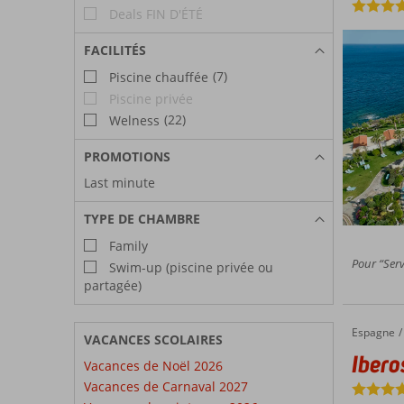
Deals FIN D'ÉTÉ
FACILITÉS
(7)
Piscine chauffée
Piscine privée
(22)
Welness
PROMOTIONS
Last minute
TYPE DE CHAMBRE
Family
Pour “Serv
Swim-up (piscine privée ou
partagée)
Espagne
Iberostar Selection Sábila
Accueil
VACANCES SCOLAIRES
Ibero
Vacances de Noël 2026
Vacances de Carnaval 2027