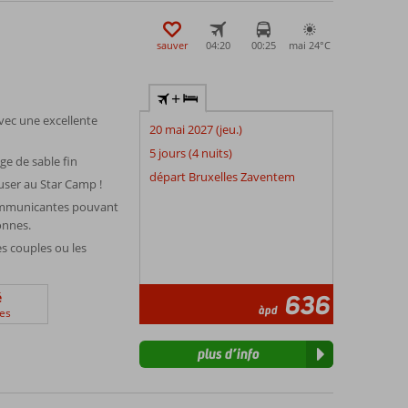
sauver
04:20
00:25
mai 24°
C
+
ec une excellente
20 mai 2027 (jeu.)
5 jours (4 nuits)
ge de sable fin
départ Bruxelles Zaventem
user au Star Camp !
ommunicantes pouvant
sonnes.
les couples ou les
é
636
àpd
es
plus d’info