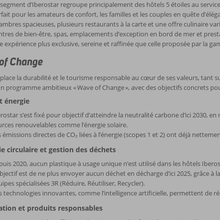
segment d’Iberostar regroupe principalement des hôtels 5 étoiles au service
fait pour les amateurs de confort, les familles et les couples en quête d’élé
mbres spacieuses, plusieurs restaurants à la carte et une offre culinaire var
tres de bien-être, spas, emplacements d’exception en bord de mer et prest
 expérience plus exclusive, sereine et raffinée que celle proposée par la 
of Change
place la durabilité et le tourisme responsable au cœur de ses valeurs, tant su
on programme ambitieux « Wave of Change », avec des objectifs concrets pour
t énergie
rostar s’est fixé pour objectif d’atteindre la neutralité carbone d’ici 2030,
rces renouvelables comme l’énergie solaire.
 émissions directes de CO₂ liées à l’énergie (scopes 1 et 2) ont déjà netteme
 circulaire et gestion des déchets
uis 2020, aucun plastique à usage unique n’est utilisé dans les hôtels Iberos
bjectif est de ne plus envoyer aucun déchet en décharge d’ici 2025, grâce à la
ipes spécialisées 3R (Réduire, Réutiliser, Recycler).
 technologies innovantes, comme l’intelligence artificielle, permettent de ré
tion et produits responsables