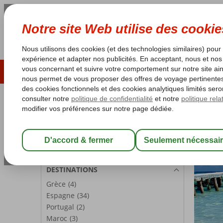
ÉTÉ 2026
LAST MINUTES
S
Les garanties de vacances
Garantie du prix le plu
PARTICIPANTS
Chambre 1:
2 Personnes
Modifier les participants
DESTINATIONS
Grèce
(4)
Espagne
(34)
Portugal
(2)
Maroc
(3)