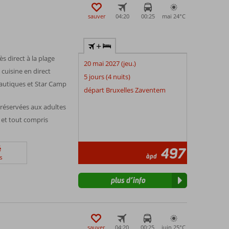
sauver
04:20
00:25
mai 24°
C
+
s direct à la plage
20 mai 2027 (jeu.)
cuisine en direct
5 jours (4 nuits)
autiques et Star Camp
départ Bruxelles Zaventem
réservées aux adultes
et tout compris
é
497
àpd
s
plus d’info
sauver
04:20
00:25
juin 25°
C