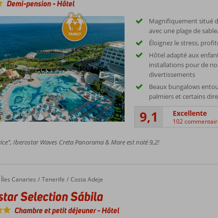
Demi-pension
-
Hôtel
Magnifiquement situé d
avec une plage de sable
Éloignez le stress, prof
Hôtel adapté aux enfan
installations pour de 
divertissements
Beaux bungalows entou
palmiers et certains dir
9,1
Excellente
102 commentair
ice”, Iberostar Waves Creta Panorama & Mare est noté 9,2!
Îles Canaries
Tenerife
Costa Adeje
star Selection Sábila
Chambre et petit déjeuner
-
Hôtel