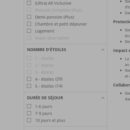
Ibe
(Ultra) All Inclusive
d’i
Pension Complète (Plus)
Dan
Demi-pension (Plus)
Protect
Chambre et petit déjeuner
Ibe
Logement
éco
Voyez description
Des
NOMBRE D'ÉTOILES
Impact 
1 - étoiles
La 
au 
2 - étoiles
Ibe
3 - étoiles
et 
(29)
4 - étoiles
Collabor
(14)
5 - étoiles
Ibe
DURÉE DE SÉJOUR
dan
1-6 jours
7-9 jours
10 jours et plus