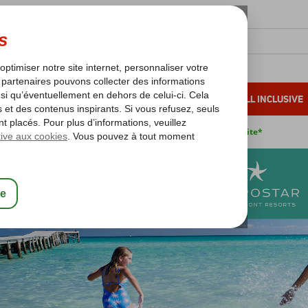
OLEIL D'HIVER
VACANCES AU SOLEIL
ALL INCLUSIVE
s bas*
Pas de surcharge carburant
Annulation gratuite*