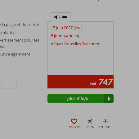
+
 la plage et du centre
17 juin 2027 (jeu.)
 enfants)
5 jours (4 nuits)
ertissement pour les
départ Bruxelles Zaventem
nes
lusive également
747
àpd
s
plus d’info
sauver
03:30
oct. 24°
C