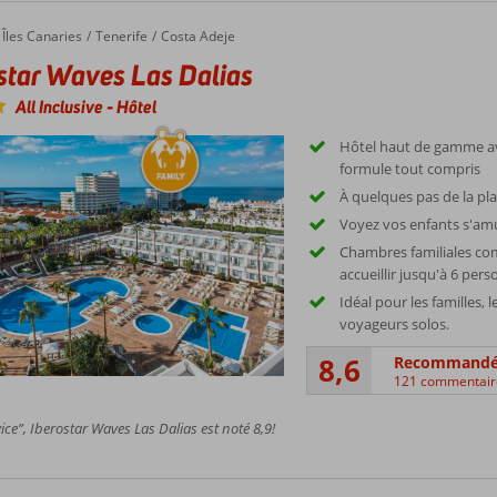
Îles Canaries
Tenerife
Costa Adeje
star Waves Las Dalias
All Inclusive
-
Hôtel
Hôtel haut de gamme av
formule tout compris
À quelques pas de la pla
Voyez vos enfants s'am
Chambres familiales c
accueillir jusqu'à 6 per
Idéal pour les familles, 
voyageurs solos.
8,6
Recommand
121 commentair
ice”, Iberostar Waves Las Dalias est noté 8,9!