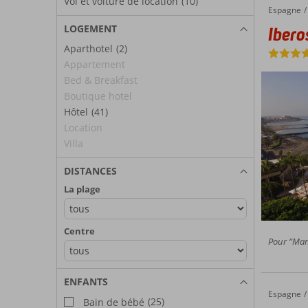
Vol et voiture de location
(10)
Espagne
Iberostar Waves Bouganville Playa
Accueil
LOGEMENT
Ibero
Aparthotel
(2)
Appartement
Bed & Breakfast
Boutique hotel
Hôtel
(41)
Location
Villa
DISTANCES
La plage
Centre
Pour “Mang
ENFANTS
Espagne
Iberostar Selection Anthelia
Accueil
(25)
Bain de bébé