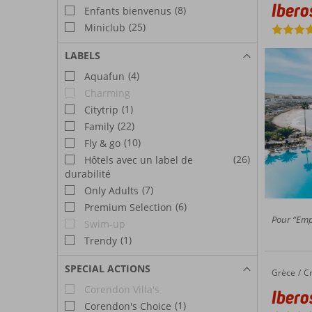
Ibero
(8)
Enfants bienvenus
(25)
Miniclub
LABELS
(4)
Aquafun
Charming
(1)
Citytrip
(22)
Family
(10)
Fly & go
(26)
Hôtels avec un label de
durabilité
(7)
Only Adults
(6)
Premium Selection
Pour “Empl
Swim-up
(1)
Trendy
SPECIAL ACTIONS
Grèce
Iberostar Waves Creta Panorama & Mare
Accueil
C
Corendon Villa's
Ibero
(1)
Corendon's Choice