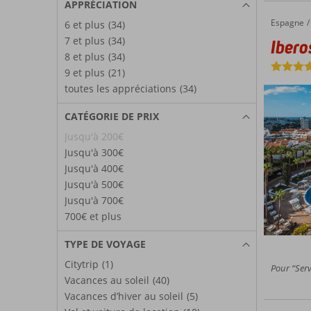
APPRÉCIATION
Espagne
Iberostar Waves Las Dalias
Accueil
6 et plus
(34)
7 et plus
(34)
Ibero
8 et plus
(34)
9 et plus
(21)
toutes les appréciations
(34)
CATÉGORIE DE PRIX
Jusqu'à 200€
Jusqu'à 300€
Jusqu'à 400€
Jusqu'à 500€
Jusqu'à 700€
700€ et plus
TYPE DE VOYAGE
Citytrip
(1)
Pour “Serv
Vacances au soleil
(40)
Vacances d’hiver au soleil
(5)