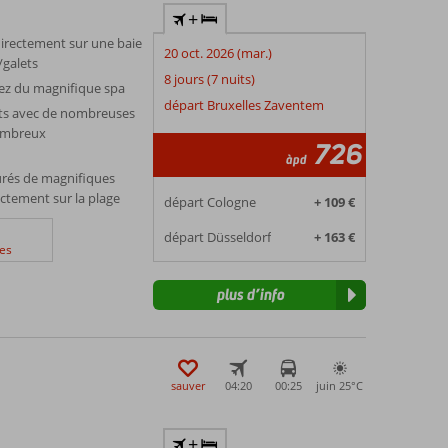
+
irectement sur une baie
20 oct. 2026 (mar.)
/galets
8 jours (7 nuits)
itez du magnifique spa
départ Bruxelles Zaventem
ts avec de nombreuses
nombreux
726
àpd
rés de magnifiques
ectement sur la plage
départ Cologne
+ 109 €
départ Düsseldorf
+ 163 €
es
plus d’info
sauver
04:20
00:25
juin 25°
C
+