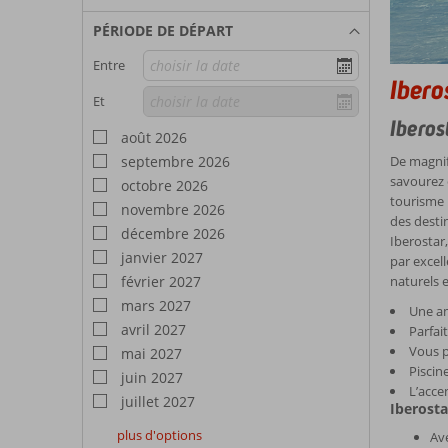
PÉRIODE DE DÉPART
Entre
Ibero
Et
Iberos
août 2026
septembre 2026
De magnif
savourez 
octobre 2026
tourisme 
novembre 2026
des destin
décembre 2026
Iberostar,
janvier 2027
par excell
février 2027
naturels e
mars 2027
Une am
avril 2027
Parfai
Vous p
mai 2027
Piscin
juin 2027
L’accen
juillet 2027
Iberosta
plus d'options
Ave
août
septembre
octobre