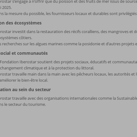
rostar s’engage à n’offrir que du poisson et des fruits de mer issus de sour
ci 2025.
s la mesure du possible, les fournisseurs locaux et durables sont privilégiés
ion des écosystèmes
rostar investit dans la restauration des récifs coralliens, des mangroves et 
systèmes côtiers.
 recherches sur les algues marines comme la posidonie et d’autres projets
social et communautés
Fondation Iberostar soutient des projets sociaux, éducatifs et communautair
changement climatique et à la protection du littoral.
rostar travaille main dans la main avec les pêcheurs locaux, les autorités
améliorer le bien-être local.
ation au sein du secteur
rostar travaille avec des organisations internationales comme la Sustainable 
s le secteur du tourisme.