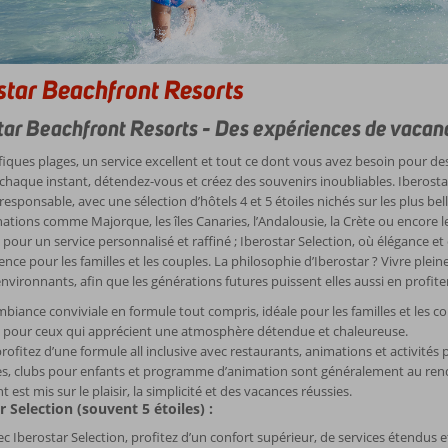
star Beachfront Resorts
tar Beachfront Resorts - Des expériences de vacanc
iques plages, un service excellent et tout ce dont vous avez besoin pour de
chaque instant, détendez-vous et créez des souvenirs inoubliables. Iberosta
responsable, avec une sélection d’hôtels 4 et 5 étoiles nichés sur les plus b
ations comme Majorque, les îles Canaries, l’Andalousie, la Crète ou encore le
 pour un service personnalisé et raffiné ; Iberostar Selection, où élégance et 
ence pour les familles et les couples. La philosophie d’Iberostar ? Vivre ple
nvironnants, afin que les générations futures puissent elles aussi en profiter
biance conviviale en formule tout compris, idéale pour les familles et les co
t pour ceux qui apprécient une atmosphère détendue et chaleureuse.
rofitez d’une formule all inclusive avec restaurants, animations et activités 
es, clubs pour enfants et programme d’animation sont généralement au ren
t est mis sur le plaisir, la simplicité et des vacances réussies.
r Selection (souvent 5 étoiles) :
c Iberostar Selection, profitez d’un confort supérieur, de services étendus