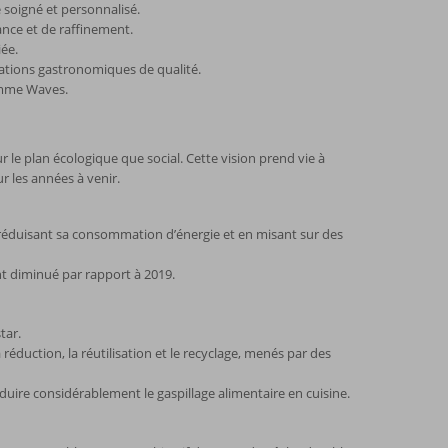
 soigné et personnalisé.
gance et de raffinement.
iée.
ations gastronomiques de qualité.
gamme Waves.
r le plan écologique que social. Cette vision prend vie à
 les années à venir.
 en réduisant sa consommation d’énergie et en misant sur des
nt diminué par rapport à 2019.
tar.
 réduction, la réutilisation et le recyclage, menés par des
duire considérablement le gaspillage alimentaire en cuisine.