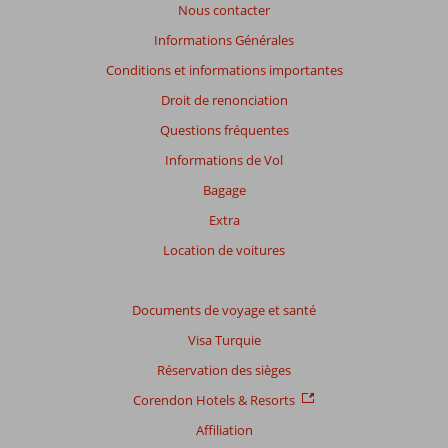
Nous contacter
avis
présentés.
Informations Générales
En
Conditions et informations importantes
savoir
plus
Droit de renonciation
sur
Questions fréquentes
nos
avis.
Informations de Vol
Bagage
Note
Extra
totale
Location de voitures
Basé
sur:
10
Documents de voyage et santé
commentaires
Visa Turquie
Réservation des sièges
Distribution
Corendon Hotels & Resorts
des votes
Affiliation
Impression générale
8,3
Manger
6,8