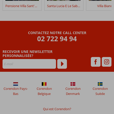
dans
Pensione Villa Sant'Antonio
Santa Lucia E Le Sabbie D’Oro
Villa Bianca
Hotel
Alexander
Les
avis
CONTACTEZ NOTRE CALL CENTER
datant
02 722 94 94
de
plus
RECEVOIR UNE NEWSLETTER
de
PERSONNALISÉE?
48
mois
ne
sont
plus
affichés
afin
Corendon Pays-
Corendon
Corendon
Corendon
de
Bas
Belgique
Denmark
Suède
garantir
la
pertinence
Qui est Corendon?
des