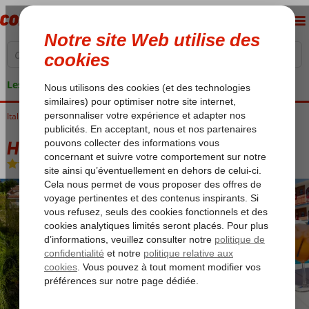
Les garanties de vacances
Italie
Accueil
Sicile
Giardini Naxos
Hotel Alexander
Hotel Alexander
Chambre et petit déjeuner
-
Hôtel