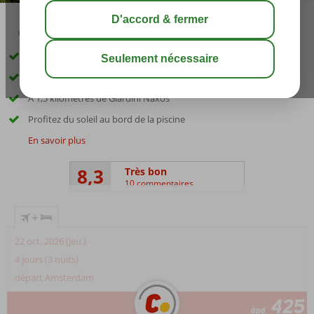
03:00
août 26°
C
share
sauver
Hôtel à petite échelle
A seulement 200 mètres de la plage
A 1,5 kilomètres de Giardini Naxos
Profitez du soleil au bord de la piscine
En savoir plus
8,3
Très bon
10 commentaires
+
22 oct. 2026 (jeu.)
4 jours (3 nuits)
départ Amsterdam
425
àpd