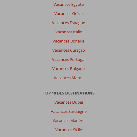
n'y
Vacances Egypte
a
Vacances Grèce
pas
de
Vacances Espagne
commentaires
Vacances Italie
en
français,
Vacances Bonaire
choisissez
Vacances Curaçao
une
autre
Vacances Portugal
langue
Vacances Bulgarie
ici
Vacances Maroc
TOP 10 DES DESTINATIONS
Vacances Dubaï
Vacances Sardaigne
Vacances Madère
Vacances Sicile