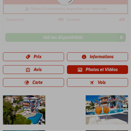
Encore 2 chambre(s) disponibles sur notre site
Septembre
581
Octobre
425
Voir les disponibilités
Prix
Informations
Avis
Photos et Vidéos
Carte
Vols