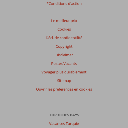
Emplacement
8,3
Chambres
8,2
*Conditions d'action
Service
9,2
Enfants
7,0
Qualité-prix
8,5
Qualité-wifi
8,2
Le meilleur prix
Expériences
Cookies
de
nos
Décl. de confidentilité
clients
Copyright
Langue
Disclaimer
Français (0)
Postes Vacants
Filtrer
par
Voyager plus durablement
participants
Sitemap
Tous
Ouvrir les préférences en cookies
Trier
par
datum (nieuw > oud)
TOP 10 DES PAYS
Vacances Turquie
Il