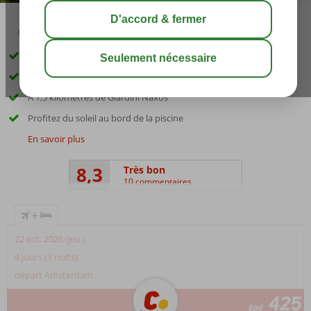
03:00
août 26°
C
share
sauver
Hôtel à petite échelle
A seulement 200 mètres de la plage
A 1,5 kilomètres de Giardini Naxos
Profitez du soleil au bord de la piscine
En savoir plus
8,3
Très bon
10 commentaires
+
22 oct. 2026 (jeu.)
4 jours (3 nuits)
départ Amsterdam
425
àpd