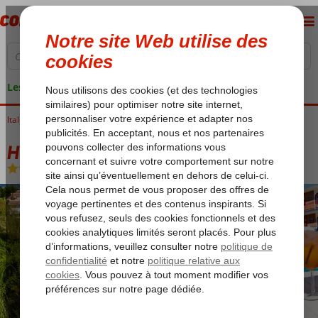
Les garanties de vacances
Italie
Accueil
Sicile
Giardini Naxos
Hotel Alexander
Hotel Alexander
Chambre et petit déjeuner
-
Hôtel