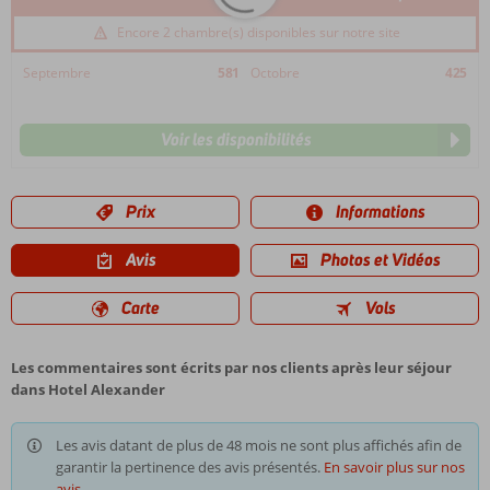
Encore 2 chambre(s) disponibles sur notre site
Septembre
581
Octobre
425
Voir les disponibilités
Prix
Informations
Avis
Photos et Vidéos
Carte
Vols
Les commentaires sont écrits par nos clients après leur séjour
dans Hotel Alexander
Les avis datant de plus de 48 mois ne sont plus affichés afin de
garantir la pertinence des avis présentés.
En savoir plus sur nos
avis.