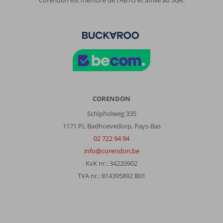
Corendon est membre de l'ABTO et affilié au SGR.
CORENDON
Schipholweg 335
1171 PL Badhoevedorp, Pays-Bas
02 722 94 94
info@corendon.be
KvK nr.: 34220902
TVA nr.: 814395892 B01