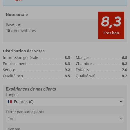
Note totale
8,3
Basé sur:
10
commentaires
Très bon
Distribution des votes
Impression générale
8,3
Manger
6,8
Emplacement
8,3
Chambres
8,2
Service
9,2
Enfants
7,0
Qualité-prix
8,5
Qualité-wifi
8,2
Expériences de nos clients
Langue
Français (0)
Filtrer par participants
Tous
Trier par