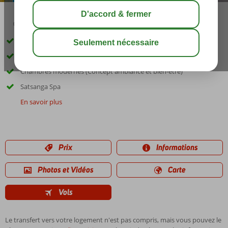
02:45
août 32°
C
share
sauver
Adultes seulement : âge minimum 16 ans
Hôtel convivial propice à la détente
Chambres modernes (Concept ambiance et bien-être)
Satsanga Spa
En savoir plus
Prix
Informations
Photos et Vidéos
Carte
Vols
Le transfert vers votre logement n'est pas compris, mais vous pouvez le