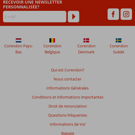
RECEVOIR UNE NEWSLETTER
plus
PERSONNALISÉE?
de
48
mois
ne
sont
plus
affichés
Corendon Pays-
Corendon
Corendon
Corendon
afin
Bas
Belgique
Denmark
Suède
de
garantir
la
Qui est Corendon?
pertinence
Nous contacter
des
avis
Informations Générales
présentés.
Conditions et informations importantes
En
savoir
Droit de renonciation
plus
Questions fréquentes
sur
nos
Informations de Vol
avis.
Bagage