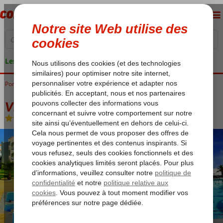
Les garanties de vacances
Portugal
Accueil
Algarve
Gale
Vila Gale Praia
Vila Gale Praia
Chambre et petit déjeuner
-
Hôtel