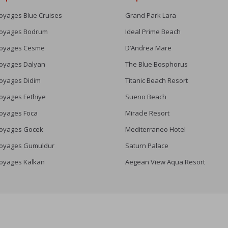
oyages Blue Cruises
Grand Park Lara
oyages Bodrum
Ideal Prime Beach
oyages Cesme
D’Andrea Mare
oyages Dalyan
The Blue Bosphorus
oyages Didim
Titanic Beach Resort
oyages Fethiye
Sueno Beach
oyages Foca
Miracle Resort
oyages Gocek
Mediterraneo Hotel
oyages Gumuldur
Saturn Palace
oyages Kalkan
Aegean View Aqua Resort