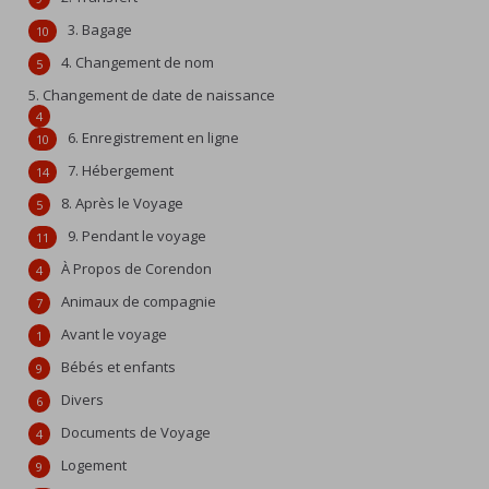
3. Bagage
10
4. Changement de nom
5
5. Changement de date de naissance
4
6. Enregistrement en ligne
10
7. Hébergement
14
8. Après le Voyage
5
9. Pendant le voyage
11
À Propos de Corendon
4
Animaux de compagnie
7
Avant le voyage
1
Bébés et enfants
9
Divers
6
Documents de Voyage
4
Logement
9