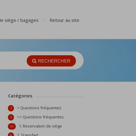
de siège / bagages
Retour au site
RECHERCHER
Catégories
> Questions fréquentes
7
>> Questions fréquentes
1
1. Reservation de siège
11
2. Transfert
9