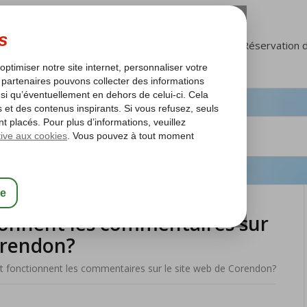
FAQ
Mon Corendon
Réservation 
onnent les commentaires sur
orendon?
fonctionnent les commentaires sur le site web de Corendon?