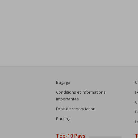
Bagage
C
Conditions et informations
F
importantes
C
Droit de renonciation
D
Parking
L
Top-10 Pays
T