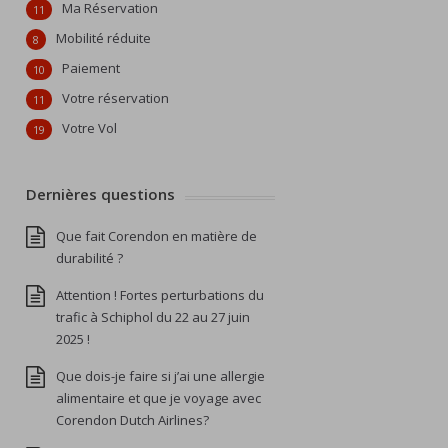
Ma Réservation
11
Mobilité réduite
8
Paiement
10
Votre réservation
11
Votre Vol
19
Dernières questions
Que fait Corendon en matière de
durabilité ?
Attention ! Fortes perturbations du
trafic à Schiphol du 22 au 27 juin
2025 !
Que dois-je faire si j’ai une allergie
alimentaire et que je voyage avec
Corendon Dutch Airlines?