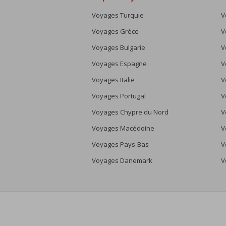
Voyages Turquie
V
Voyages Grèce
V
Voyages Bulgarie
V
Voyages Espagne
V
Voyages Italie
V
Voyages Portugal
V
Voyages Chypre du Nord
V
Voyages Macédoine
V
Voyages Pays-Bas
V
Voyages Danemark
V