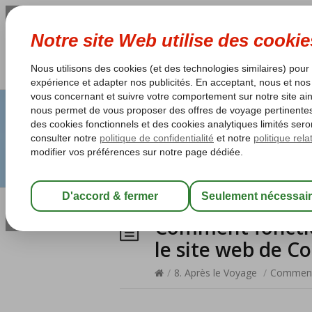
Comment foncti
le site web de C
/
8. Après le Voyage
/
Comment 