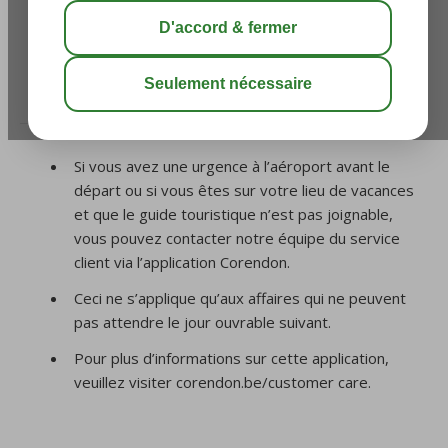
que dois-je faire ?
/
4. Changement de nom
/
Je pars dans les 12
heures et mon nom n’est pas correct, que dois-je faire
?
Si vous avez une urgence à l’aéroport avant le
départ ou si vous êtes sur votre lieu de vacances
et que le guide touristique n’est pas joignable,
vous pouvez contacter notre équipe du service
client via l’application Corendon.
Ceci ne s’applique qu’aux affaires qui ne peuvent
pas attendre le jour ouvrable suivant.
Pour plus d’informations sur cette application,
veuillez visiter corendon.be/customer care.