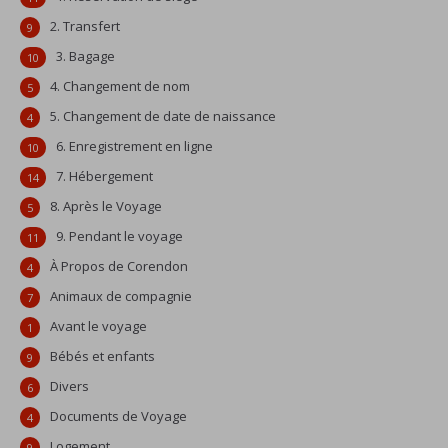
2. Transfert
9
3. Bagage
10
4. Changement de nom
5
5. Changement de date de naissance
4
6. Enregistrement en ligne
10
7. Hébergement
14
8. Après le Voyage
5
9. Pendant le voyage
11
À Propos de Corendon
4
Animaux de compagnie
7
Avant le voyage
1
Bébés et enfants
9
Divers
6
Documents de Voyage
4
Logement
9