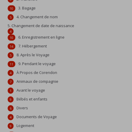
3. Bagage
10
4. Changement de nom
5
5. Changement de date de naissance
4
6. Enregistrement en ligne
10
7. Hébergement
14
8. Après le Voyage
5
9. Pendant le voyage
11
À Propos de Corendon
4
Animaux de compagnie
7
Avant le voyage
1
Bébés et enfants
9
Divers
6
Documents de Voyage
4
Logement
9