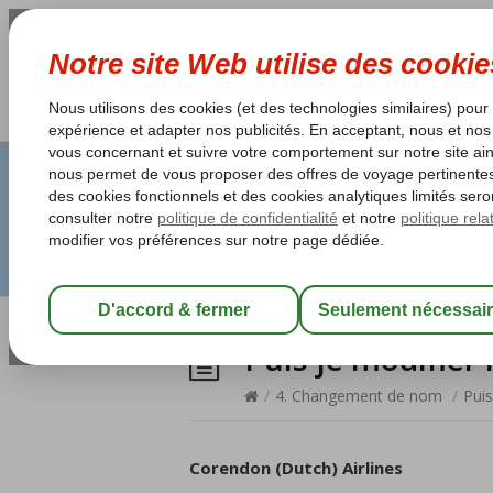
Puis-je modifie
/
4. Changement de nom
/
Pui
Corendon (Dutch) Airlines