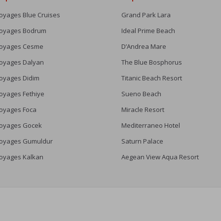
oyages Blue Cruises
Grand Park Lara
oyages Bodrum
Ideal Prime Beach
oyages Cesme
D’Andrea Mare
oyages Dalyan
The Blue Bosphorus
oyages Didim
Titanic Beach Resort
oyages Fethiye
Sueno Beach
oyages Foca
Miracle Resort
oyages Gocek
Mediterraneo Hotel
oyages Gumuldur
Saturn Palace
oyages Kalkan
Aegean View Aqua Resort