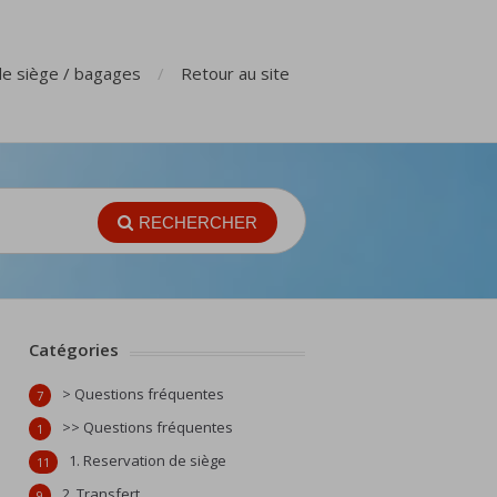
de siège / bagages
Retour au site
RECHERCHER
Catégories
> Questions fréquentes
7
>> Questions fréquentes
1
1. Reservation de siège
11
2. Transfert
9