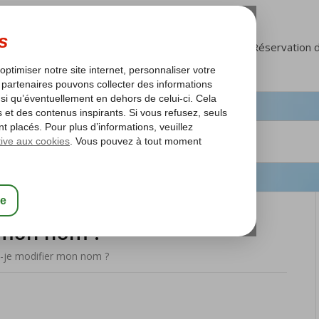
FAQ
Mon Corendon
Réservation 
r mon nom ?
s-je modifier mon nom ?