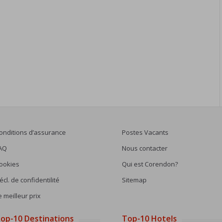
onditions d’assurance
Postes Vacants
AQ
Nous contacter
ookies
Qui est Corendon?
écl. de confidentilité
Sitemap
e meilleur prix
op-10 Destinations
Top-10 Hotels