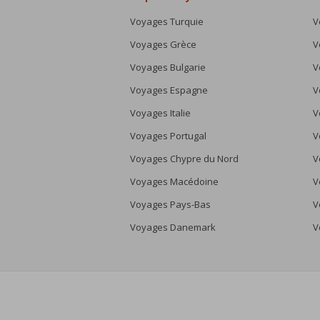
Voyages Turquie
V
Voyages Grèce
V
Voyages Bulgarie
V
Voyages Espagne
V
Voyages Italie
V
Voyages Portugal
V
Voyages Chypre du Nord
V
Voyages Macédoine
V
Voyages Pays-Bas
V
Voyages Danemark
V