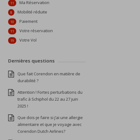
Ma Réservation
11
Mobilité réduite
8
Paiement
10
Votre réservation
11
Votre Vol
19
Dernières questions
Que fait Corendon en matière de
durabilité ?
Attention ! Fortes perturbations du
trafic à Schiphol du 22 au 27 juin
2025 !
Que dois-je faire si j’ai une allergie
alimentaire et que je voyage avec
Corendon Dutch Airlines?