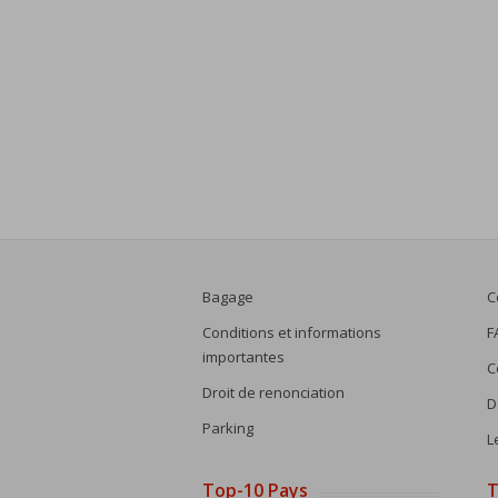
Bagage
C
Conditions et informations
F
importantes
C
Droit de renonciation
D
Parking
L
Top-10 Pays
T