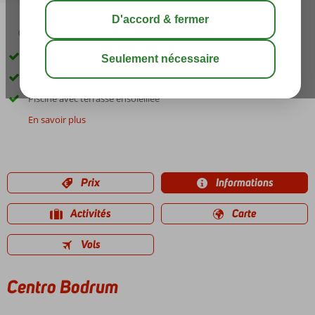
03:30
août 31°
C
share
sauver
Situé à Bodrum
Chambres modernes
Piscine avec terrasse ensoleillée
En savoir plus
Prix
Informations
Activités
Carte
Vols
Centro Bodrum