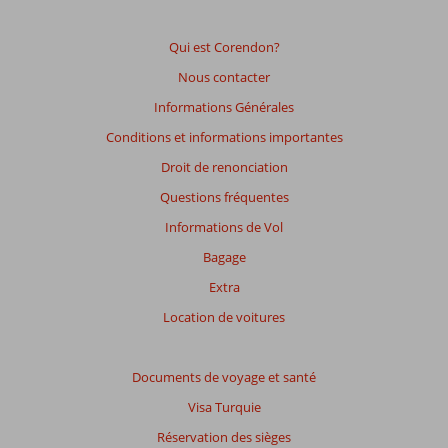
garantir
la
pertinence
Qui est Corendon?
des
Nous contacter
avis
présentés.
Informations Générales
En
Conditions et informations importantes
savoir
plus
Droit de renonciation
sur
Questions fréquentes
nos
avis.
Informations de Vol
Bagage
Extra
Location de voitures
Documents de voyage et santé
Visa Turquie
Réservation des sièges