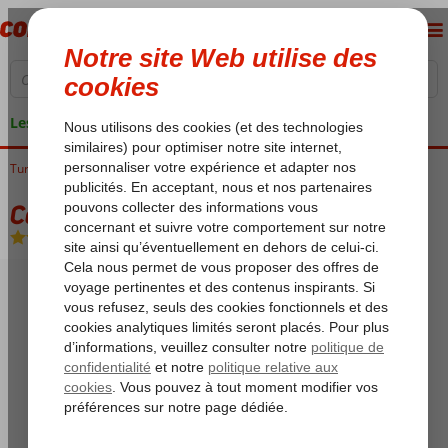
Les garanties de vacances
Turquie
Accueil
Côte Égéenne
Bodrum
Bodrum-Centrum
Centro Bodrum
Centro Bodrum
Chambre et petit déjeuner
-
Hôtel