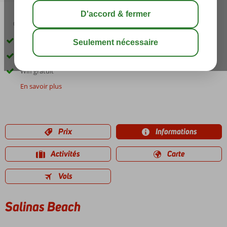
03:30
août 31°
C
share
sauver
À proximité de la plage et du centre
Petit hôtel
Wifi gratuit
En savoir plus
Prix
Informations
Activités
Carte
Vols
Salinas Beach