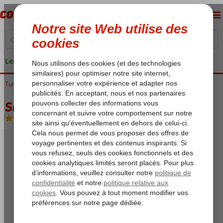
Les garanties de vacances
Turquie
Accueil
Côte Égéenne
Bodrum
Gumbet
Salinas Beach
Salinas Beach
All Inclusive
-
Hôtel