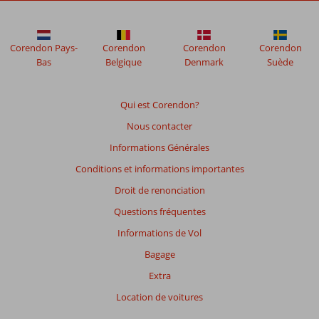
sont
plus
affichés
afin
Corendon Pays-
Corendon
Corendon
Corendon
de
Bas
Belgique
Denmark
Suède
garantir
la
pertinence
Qui est Corendon?
des
Nous contacter
avis
présentés.
Informations Générales
En
Conditions et informations importantes
savoir
plus
Droit de renonciation
sur
Questions fréquentes
nos
avis.
Informations de Vol
Bagage
Extra
Location de voitures