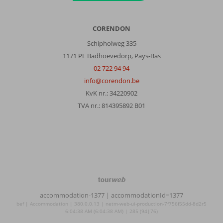
CORENDON
Schipholweg 335
1171 PL Badhoevedorp, Pays-Bas
02 722 94 94
info@corendon.be
KvK nr.: 34220902
TVA nr.: 814395892 B01
TourWeb
©
accommodation-1377
| accommodationId=1377
NetMatch
bef | Accommodation | 380.0.0.13 | netm-web-ui-production-7f756f55dd-8d2r5
6:04:38 AM (6:04:38 AM) | 285 (94|76)