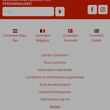
PERSONNALISÉE?
48
mois
ne
sont
plus
affichés
afin
Corendon Pays-
Corendon
Corendon
Corendon
de
Bas
Belgique
Denmark
Suède
garantir
la
pertinence
Qui est Corendon?
des
Nous contacter
avis
présentés.
Informations Générales
En
Conditions et informations importantes
savoir
plus
Droit de renonciation
sur
Questions fréquentes
nos
avis.
Informations de Vol
Bagage