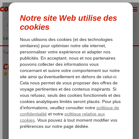
Les garanties de vacances
Turquie
Accueil
Côte Égéenne
Marmaris
Marmaris-Centrum
Cle Seaside
Cle Seaside
All Inclusive
-
Hôtel