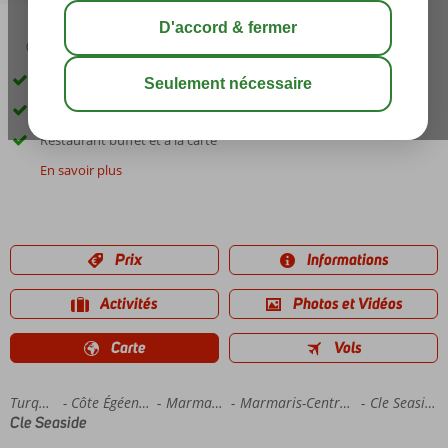
03:30
01:30
août 33°
C
share
sauver
Only Adlut : âge minimum 16 ans
Directement sur le boulevard et la plage
Restaurant buffet et à la carte
En savoir plus
Prix
Informations
Activités
Photos et Vidéos
Carte
Vols
Accueil
Turquie
Côte Égéenne
Marmaris
Marmaris-Centrum
Cle Seaside
Cle Seaside