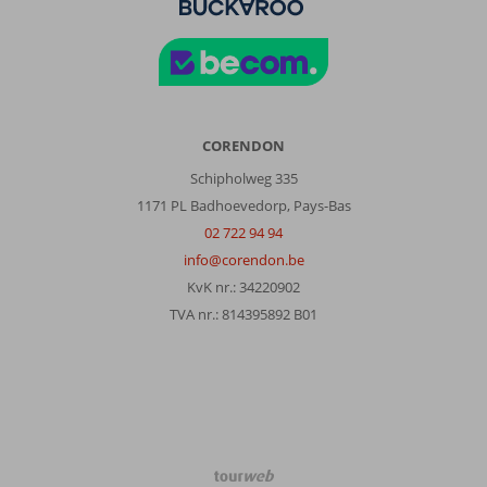
CORENDON
Schipholweg 335
1171 PL Badhoevedorp, Pays-Bas
02 722 94 94
info@corendon.be
KvK nr.: 34220902
TVA nr.: 814395892 B01
TourWeb