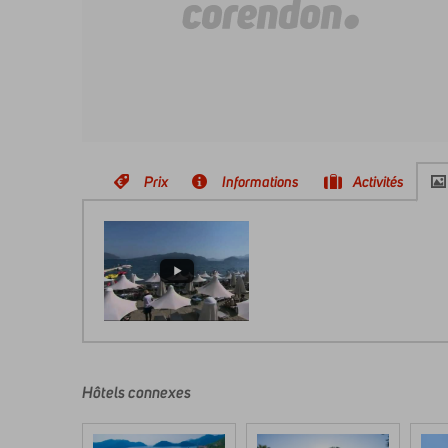
Prix
Informations
Activités
Les
commentaires
sont
écrits
Hôtels connexes
par
nos