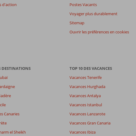
 d'action
Postes Vacants
Voyager plus durablement
Sitemap
Ouvrir les préférences en cookies
S DESTINATIONS
TOP 10 DES VACANCES
ubaï
Vacances Tenerife
ardaigne
Vacances Hurghada
Madère
Vacances Antalya
cile
Vacances Istanbul
es Canaries
Vacances Lanzarote
rète
Vacances Gran Canaria
harm el Sheikh
Vacances Ibiza