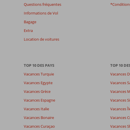
garantir
Questions fréquentes
*Conditions
la
Informations de Vol
pertinence
des
Bagage
avis
Extra
présentés.
En
Location de voitures
savoir
plus
sur
nos
TOP 10 DES PAYS
TOP 10 DE
avis.
Vacances Turquie
Vacances D
Vacances Egypte
Vacances S
Vacances Grèce
Vacances 
Vacances Espagne
Vacances Si
Vacances Italie
Vacances Îl
Vacances Bonaire
Vacances C
Vacances Curaçao
Vacances S