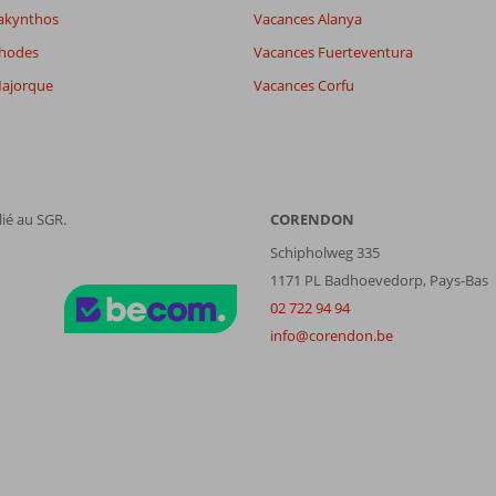
akynthos
Vacances Alanya
Rhodes
Vacances Fuerteventura
ajorque
Vacances Corfu
ié au SGR.
CORENDON
Schipholweg 335
1171 PL Badhoevedorp, Pays-Bas
02 722 94 94
info@corendon.be