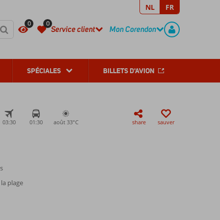
NL
FR
REGISTER
CONTACT
0
0
Service client
Mon Corendon
SPÉCIALES
BILLETS D'AVION
03:30
01:30
août 33°
C
share
sauver
s
la plage