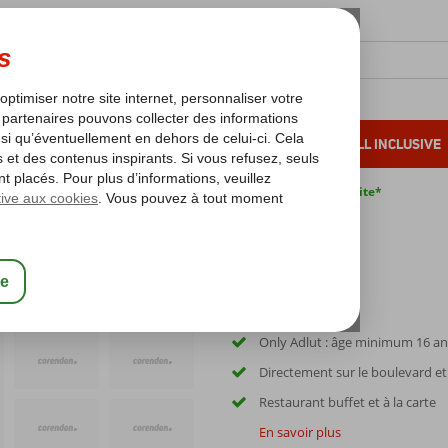
OLEIL D'HIVER
VACANCES AU SOLEIL
ALL INCLUSIVE
s bas*
Pas de surcharge carburant
Annulation gratuite*
 Seaside
Only Adlut : âge minimum 16 an
Directement sur le boulevard et 
Restaurant buffet et à la carte
En savoir plus