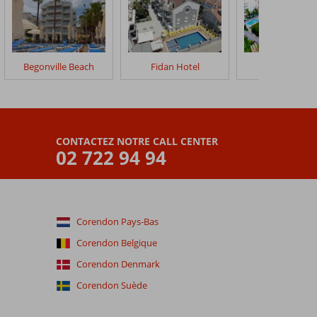
Begonville Beach
Fidan Hotel
Yunus Hotel
CONTACTEZ NOTRE CALL CENTER
02 722 94 94
Corendon Pays-Bas
Corendon Belgique
Corendon Denmark
Corendon Suède