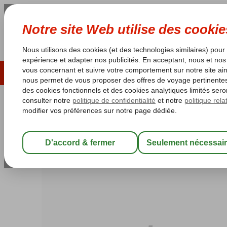
ÉTÉ 2026
LAST MINUTES
S
Les garanties de vacances
Garantie du prix le plu
Turquie
Accueil
Côte Égéenne
Marmaris
Marmaris-Centrum
Cle
Cle Seaside
All Inclusive
-
Hôtel