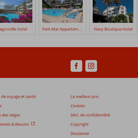
egonville Hotel
Park Mar Appartements
Navy Boutique Hotel
de voyage et santé
Le meilleur prix
e
Cookies
 des sièges
Décl. de confidentilité
otels & Resorts
Copyright
Disclaimer