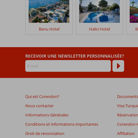
clients
après
leur
séjour
dans
Banu Hotel
Halici Hotel
B
Cle
Seaside
Les
RECEVOIR UNE NEWSLETTER PERSONNALISÉE?
avis
datant
de
plus
de
48
Qui est Corendon?
Documents 
mois
ne
Nous contacter
Visa Turqui
sont
Informations Générales
Réservation
plus
affichés
Conditions et informations importantes
Corendon H
afin
Droit de renonciation
Affiliation
de