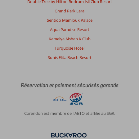
pour
Double Tree by Hilton Bodrum Isil Club Resort
un
Grand Park Lara
séjour
d’une
Sentido Mamlouk Palace
semaine.
Aqua Paradise Resort
Nous
avons
Kamelya Aishen K Club
logé
Turquoise Hotel
dans
un
Sunis Elita Beach Resort
bungalow
en
famille,
le
Réservation et paiement sécurisés garantis
logement
était
propre
et
bien
Corendon est membre de l'ABTO et affilié au SGR.
aménagé
avec
deux
chambres