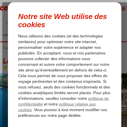
Les garanties de vacances
Accueil
Turquie
Côte Égéenne
Marmaris
Marmaris-Centrum
Labranda Mares Marmaris Hotel
Labranda Mares Marmaris Hotel
All Inclusive
-
Hôtel