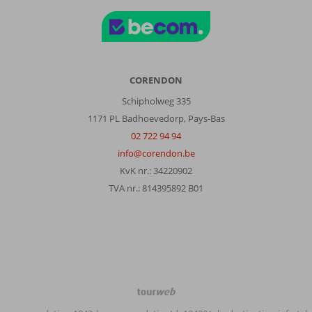
séparées
par
un
grand
salon
avec
CORENDON
télévision.
Schipholweg 335
Il
1171 PL Badhoevedorp, Pays-Bas
y
avait
02 722 94 94
également
info@corendon.be
une
KvK nr.: 34220902
bonne
TVA nr.: 814395892 B01
terrasse
où
il
était
possible
de
s’asseoir
a
TourWeb
l’abris
©