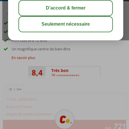
03:30
01:30
août 33°
C
share
sauver
Hôtel familial idéal
Directement sur la plage et la promenade
Mini club (4 à 12 ans)
Un magnifique centre de bien-être
En savoir plus
8,4
Très bon
38 commentaires
+
11 oct. 2026 (dim.)
8 jours (7 nuits)
départ Bruxelles Zaventem
721
àpd