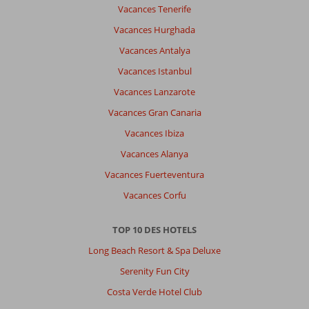
à
Vacances Tenerife
l’hôtel
Vacances Hurghada
pour
profitez
Vacances Antalya
de
Vacances Istanbul
la
plage!
Vacances Lanzarote
Vacances Gran Canaria
À
propos
Vacances Ibiza
de
Vacances Alanya
Labranda
Mares
Vacances Fuerteventura
Marmaris
Vacances Corfu
Hotel:
L’hôtel
Labranda
TOP 10 DES HOTELS
était
Long Beach Resort & Spa Deluxe
super.
Nous
Serenity Fun City
sommes
Costa Verde Hotel Club
restés