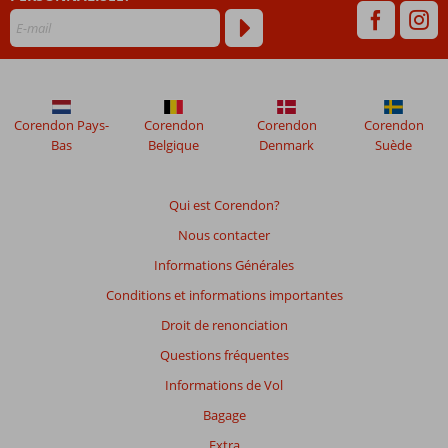
plus
de
48
mois
ne
sont
plus
Corendon Pays-
Corendon
Corendon
Corendon
affichés
Bas
Belgique
Denmark
Suède
afin
de
garantir
Qui est Corendon?
la
Nous contacter
pertinence
des
Informations Générales
avis
Conditions et informations importantes
présentés.
En
Droit de renonciation
savoir
Questions fréquentes
plus
sur
Informations de Vol
nos
Bagage
avis.
Extra