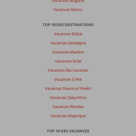
Vacances Bulgarie
Centrum:
Vacances Maroc
Nous
n’avons
été
TOP 10 DES DESTINATIONS
qu’à
Vacances Dubaï
Marmaris
centre
Vacances Sardaigne
une
Vacances Madère
seule
fois.
Vacances Sicile
La
Vacances Îles Canaries
ville
est
Vacances Crète
parfaite
Vacances Sharm el Sheikh
si
vous
Vacances Zakynthos
voulez
Vacances Rhodes
faire
du
Vacances Majorque
shopping,
autrement
TOP 10 DES VACANCES
restez