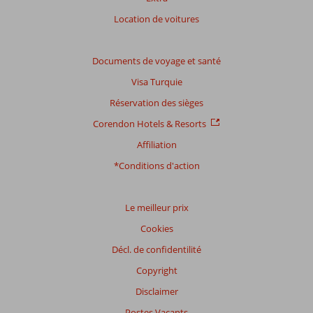
Note
Location de voitures
totale
Basé
Documents de voyage et santé
sur:
Visa Turquie
38
commentaires
Réservation des sièges
Corendon Hotels & Resorts
Affiliation
Distribution
des votes
*Conditions d'action
Impression générale
8,4
Manger
7,7
Emplacement
9,2
Chambres
7,2
Service
8,7
Enfants
7,6
Le meilleur prix
Qualité-prix
8,3
Qualité-wifi
8,9
Cookies
Décl. de confidentilité
Expériences
de
Copyright
nos
clients
Disclaimer
Langue
Postes Vacants