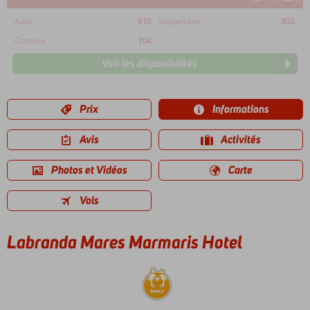
Août
915
Septembre
822
Octobre
704
Voir les disponibilités
Prix
Informations
Avis
Activités
Photos et Vidéos
Carte
Vols
Labranda Mares Marmaris Hotel