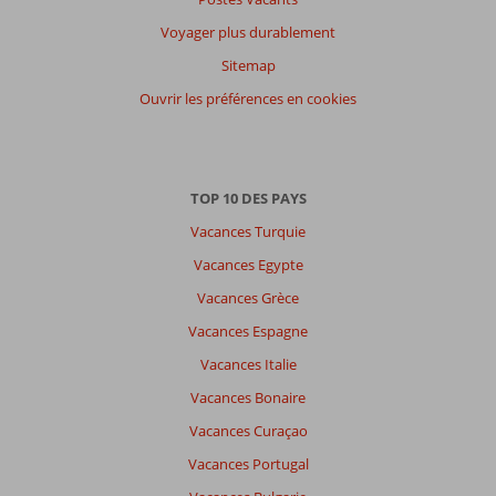
Français (5)
Voyager plus durablement
Filtrer
Sitemap
par
participants
Ouvrir les préférences en cookies
Tous
Trier
par
TOP 10 DES PAYS
datum (nieuw > oud)
Vacances Turquie
Vacances Egypte
Margarita
10
Vacances Grèce
Belgie
Famille avec grand (es) enfant (s)
Vacances Espagne
,
08 mai 2024
Vacances Italie
Vacances Bonaire
À
Vacances Curaçao
propos
de
Vacances Portugal
Marmaris-