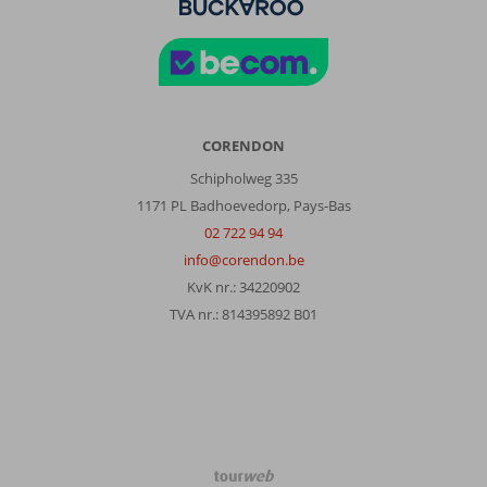
CORENDON
Schipholweg 335
1171 PL Badhoevedorp, Pays-Bas
02 722 94 94
info@corendon.be
KvK nr.: 34220902
TVA nr.: 814395892 B01
TourWeb