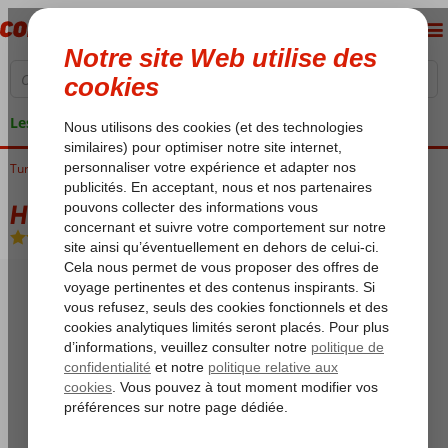
Les garanties de vacances
Turquie
Accueil
Istanbul
Sultanahmet
Harmony Hotel
Harmony Hotel
Chambre et petit déjeuner
-
Hôtel