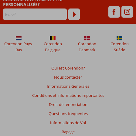
PERSONNALISÉE?
48
mois
ne
sont
plus
affichés
afin
Corendon Pays-
Corendon
Corendon
Corendon
de
Bas
Belgique
Denmark
Suède
garantir
la
pertinence
Qui est Corendon?
des
Nous contacter
avis
présentés.
Informations Générales
En
Conditions et informations importantes
savoir
plus
Droit de renonciation
sur
Questions fréquentes
nos
avis.
Informations de Vol
Bagage