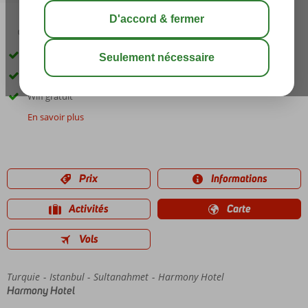
03:00
août 31°
C
share
sauver
Situé dans le quartier de Sultanahmet
Un immeuble ottoman traditionnel
Wifi gratuit
En savoir plus
Prix
Informations
Activités
Carte
Vols
Turquie
Accueil
Istanbul
Sultanahmet
Harmony Hotel
Harmony Hotel