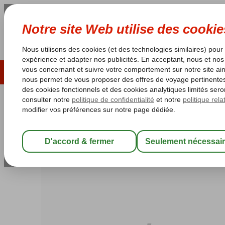
ÉTÉ 2026
LAST MINUTES
S
Les garanties de vacances
Garantie du prix le plu
Turquie
Accueil
Riviera Turque
Alanya
Alanya-Centre Ville
Miss C
Miss Cleopatra
Chambre et petit déjeuner
-
Hôtel