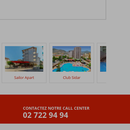
Sailor Apart
Club Sidar
Almera Park
CONTACTEZ NOTRE CALL CENTER
02 722 94 94