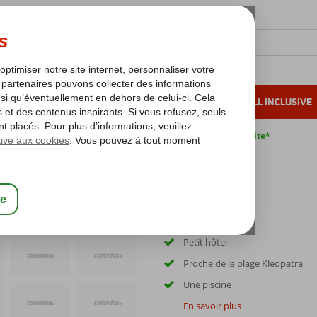
OLEIL D'HIVER
VACANCES AU SOLEIL
ALL INCLUSIVE
s bas*
Pas de surcharge carburant
Annulation gratuite*
leopatra
Petit hôtel
Proche de la plage Kleopatra
Une piscine
En savoir plus