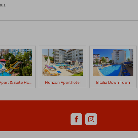
sus.
Ark Apart & Suite Hotel
Horizon Aparthotel
Eftalia Down Town