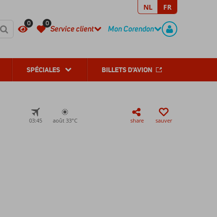
NL
FR
REGISTER
CONTACT
0
0
Service client
Mon Corendon
SPÉCIALES
BILLETS D'AVION
03:45
août 33°
C
share
sauver