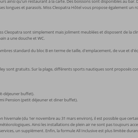
urs ainsi qu'un restaurant à la carte. Des boissons sont disponibles au bar. D
ises longues et parasols. Miss Cleopatra Hôtel vous propose également un room
s Cleopatra sont simplement mais joliment meublées et disposent de la clima
e bain a une douche et WC.
ambres standard du bloc B en terme de taille, d'emplacement, de vue et d'
ley sont gratuits. Sur la plage, différents sports nautiques sont proposés co
t-déjeuner buffet).
Pension (petit déjeuner et diner buffet).
son hivernale (du 1er novembre au 31 mars environ), il est possible que certai
éorologiques. Ainsi les installations de plein air ne sont pas toujours access
ices, un supplément. Enfin, la formule All Inclusive est plus limitée durant