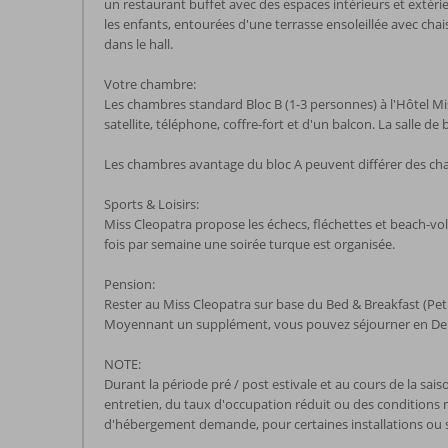
un restaurant buffet avec des espaces intérieurs et extérie
les enfants, entourées d'une terrasse ensoleillée avec cha
dans le hall.
Votre chambre:
Les chambres standard Bloc B (1-3 personnes) à l'Hôtel Mis
satellite, téléphone, coffre-fort et d'un balcon. La salle d
Les chambres avantage du bloc A peuvent différer des ch
Sports & Loisirs:
Miss Cleopatra propose les échecs, fléchettes et beach-vol
fois par semaine une soirée turque est organisée.
Pension:
Rester au Miss Cleopatra sur base du Bed & Breakfast (Peti
Moyennant un supplément, vous pouvez séjourner en Demi 
NOTE:
Durant la période pré / post estivale et au cours de la sai
entretien, du taux d'occupation réduit ou des conditions mét
d'hébergement demande, pour certaines installations ou serv