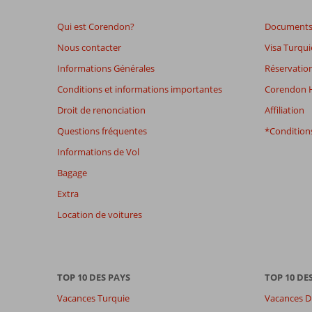
48
Qui est Corendon?
Documents 
mois
ne
Nous contacter
Visa Turqui
sont
Informations Générales
Réservation
plus
affichés
Conditions et informations importantes
Corendon H
afin
Droit de renonciation
Affiliation
de
garantir
Questions fréquentes
*Conditions
la
Informations de Vol
pertinence
des
Bagage
avis
Extra
présentés.
En
Location de voitures
savoir
plus
sur
nos
TOP 10 DES PAYS
TOP 10 DE
avis.
Vacances Turquie
Vacances D