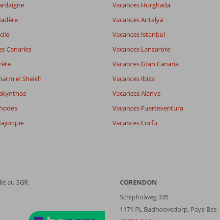
ardaigne
Vacances Hurghada
Madère
Vacances Antalya
cile
Vacances Istanbul
es Canaries
Vacances Lanzarote
rète
Vacances Gran Canaria
harm el Sheikh
Vacances Ibiza
akynthos
Vacances Alanya
Rhodes
Vacances Fuerteventura
ajorque
Vacances Corfu
ié au SGR.
CORENDON
Schipholweg 335
1171 PL Badhoevedorp, Pays-Bas