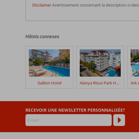
Disclaimer
Avertissement concernant la description ci-des
Les
commentaires
sont
écrits
Hôtels connexes
par
nos
clients
après
leur
séjour
dans
Gallion Hotel
Alanya Risus Park Hotel
Miss
Cleopatra
Les
RECEVOIR UNE NEWSLETTER PERSONNALISÉE?
avis
datant
de
plus
de