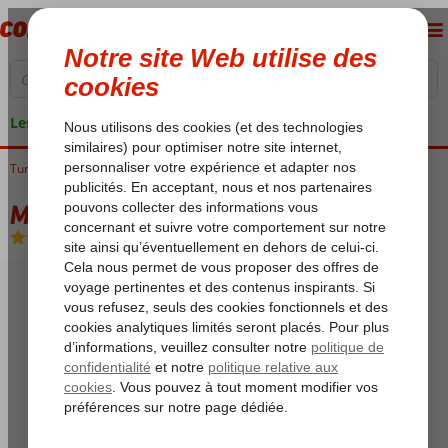
Les garanties de vacances
Turquie
Accueil
Riviera Turque
Alanya
Alanya-Centre Ville
Miss Cleopatra
Miss Cleopatra
Chambre et petit déjeuner
-
Hôtel