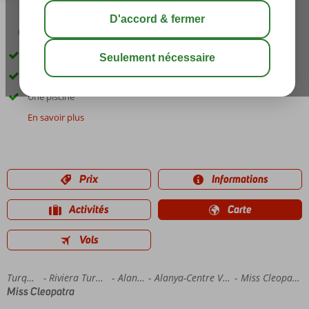
03:45
août 33°
C
share
sauver
Petit hôtel
Proche de la plage Kleopatra
Une piscine
En savoir plus
Prix
Informations
Activités
Carte
Vols
Accueil
Turquie
Riviera Turque
Alanya
Alanya-Centre Ville
Miss Cleopatra
Miss Cleopatra