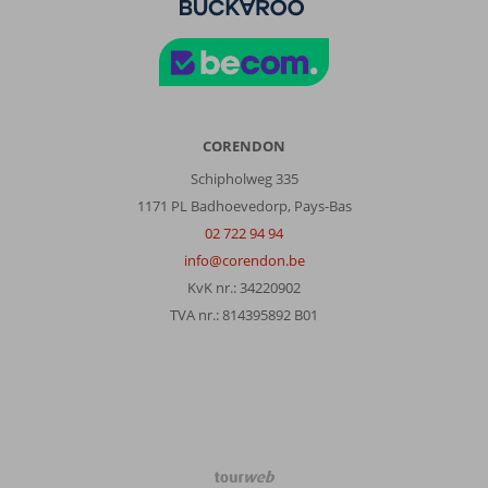
CORENDON
Schipholweg 335
1171 PL Badhoevedorp, Pays-Bas
02 722 94 94
info@corendon.be
KvK nr.: 34220902
TVA nr.: 814395892 B01
TourWeb