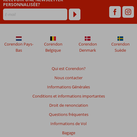
PERSONNALISÉE?
48
mois
ne
sont
plus
affichés
afin
Corendon Pays-
Corendon
Corendon
Corendon
de
Bas
Belgique
Denmark
Suède
garantir
la
pertinence
Qui est Corendon?
des
Nous contacter
avis
présentés.
Informations Générales
En
Conditions et informations importantes
savoir
plus
Droit de renonciation
sur
Questions fréquentes
nos
avis.
Informations de Vol
Bagage